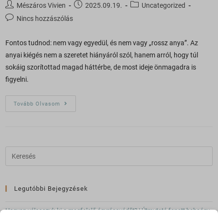
Mészáros Vivien
2025.09.19.
Uncategorized
Nincs hozzászólás
Fontos tudnod: nem vagy egyedül, és nem vagy „rossz anya”. Az
anyai kiégés nem a szeretet hiányáról szól, hanem arról, hogy túl
sokáig szorítottad magad háttérbe, de most ideje önmagadra is
figyelni.
Tovább Olvasom
Legutóbbi Bejegyzések
Hogyan válasszuk ki a megfelelő ágyrácsvédőt? | Útmutató fonott babaágy