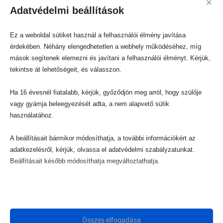
×
rácsvédőhöz
Adatvédelmi beállítások
VIII. Anyák hangja: Hozzátáplálás 6 hónapos kortól | Mikor kezdjük, mit
adjunk és hogyan kerüljük el a fulladásveszélyt?
Ez a weboldal sütiket használ a felhasználói élmény javítása
érdekében. Néhány elengedhetetlen a webhely működéséhez, míg
VII. Anyák hangja: Egészséges étkezés ünnepek alatt: így állítsd be az
mások segítenek elemezni és javítani a felhasználói élményt. Kérjük,
édességfogyasztás határait kisgyermekeknél – Szakértői útmutató
tekintse át lehetőségeit, és válasszon.
szülőknek
Montessori módszer otthon – természetes játékok és a tudatos fejlődés
Ha 16 évesnél fiatalabb, kérjük, győződjön meg arról, hogy szülője
támogatása
vagy gyámja beleegyezését adta, a nem alapvető sütik
használatához.
VI. Anyák hangja: Kizárólagos anyatej fejés – amikor az anyatejes táplálás
másképp valósul meg
A beállításait bármikor módosíthatja, a további információkért az
adatkezelésről, kérjük, olvassa el adatvédelmi szabályzatunkat.
Beállításait később módosíthatja megváltoztathatja.
Legutóbbi Hozzászólások
Ne feledje, hogy ha bizonyos típusú sütik, vagy szolgáltatások
Vásárló
-
VI. Anyák hangja: Kizárólagos anyatej fejés – amikor az anyatejes
letiltása mellett dönt, az befolyásolhatja a webhely által nyújtott
táplálás másképp valósul meg
élményét és az általunk kínált szolgáltatásokat.
Összes elfogadása