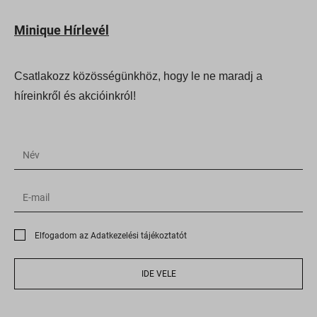
cdn-account.optimonk.com
Minique Hírlevél
cdn-asset.optimonk.com
cdn-limit.optimonk.com
Csatlakozz közösségünkhöz, hogy le ne maradj a
filtering.adblock360.com
híreinkről és akcióinkról!
front.optimonk.com
gs-cdn.optimonk.com
i.ytimg.com
ipapi.co
jfapiprod.optimonk.com
onsite.optimonk.com
Elfogadom az Adatkezelési tájékoztatót
static.xx.fbcdn.net
web.facebook.com
IDE VELE
www.google.at
www.google.co.uk