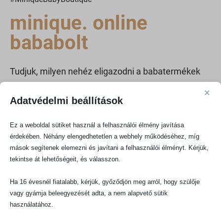
minique. online
bababolt
Tudjuk, milyen nehéz eligazodni a babatermékek
világában, főleg első gyermekes szülőként. Azért
×
Adatvédelmi beállítások
hoztuk létre a Minique babawebáruházat, egy
letisztult, átlátható online boltot, ahol megbízható
Ez a weboldal sütiket használ a felhasználói élmény javítása
érdekében. Néhány elengedhetetlen a webhely működéséhez, míg
és stílusos termékeket találsz babáknak,
mások segítenek elemezni és javítani a felhasználói élményt. Kérjük,
anyukáknak és kisgyermekeknek az első 5-6 évre.
tekintse át lehetőségeit, és válasszon.
Ha 16 évesnél fiatalabb, kérjük, győződjön meg arról, hogy szülője
Kínálatunkban minőségi baba textíliák, praktikus
vagy gyámja beleegyezését adta, a nem alapvető sütik
baba bútorok, gyerekjátékok, gyerekszoba
használatához.