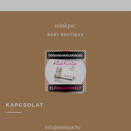
www.google.cz
www.google.de
minique.
www.google.hu
BABY BOUTIQUE
www.google.ro
www.google.si
www.google.sk
www.gstatic.com
KAPCSOLAT
info@minique.hu