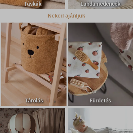
Táskák
Labdamedencék
Neked ajánljuk
Tárolás
Fürdetés