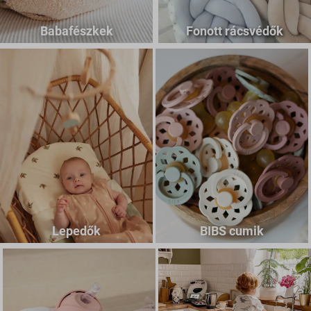
Babafészkek
Fonott rácsvédők
Lepedők
BIBS cumik