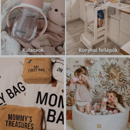
Kulacsok
Konyhai fellépők