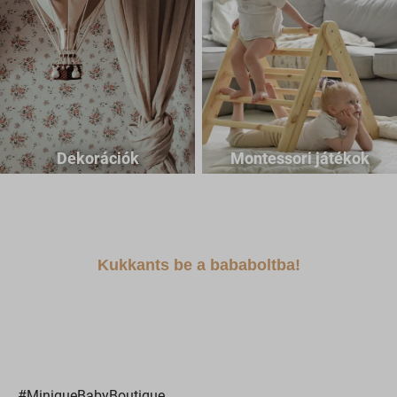
Dekorációk
Montessori játékok
Kukkants be a bababoltba!
#MiniqueBabyBoutique