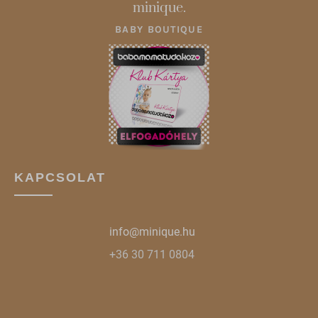
jfapiprod.optimonk.com
minique.
onsite.optimonk.com
BABY BOUTIQUE
static.xx.fbcdn.net
web.facebook.com
www.google.at
www.google.co.uk
www.google.cz
www.google.de
KAPCSOLAT
www.google.hu
www.google.ro
info@minique.hu
www.google.si
+36 30 711 0804
www.google.sk
www.gstatic.com