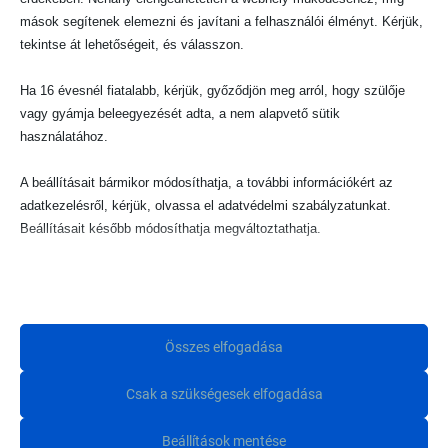
mások segítenek elemezni és javítani a felhasználói élményt. Kérjük,
tekintse át lehetőségeit, és válasszon.
Ha 16 évesnél fiatalabb, kérjük, győződjön meg arról, hogy szülője
vagy gyámja beleegyezését adta, a nem alapvető sütik
használatához.
A beállításait bármikor módosíthatja, a további információkért az
adatkezelésről, kérjük, olvassa el adatvédelmi szabályzatunkat.
Kívánság labdamedence
Beállításait később módosíthatja megváltoztathatja.
Kívánság labdamedence
habszivacs elemekkel – Barack
Ne feledje, hogy ha bizonyos típusú sütik, vagy szolgáltatások
54 990
Ft
–
64 990
Ft
103 990
Ft
letiltása mellett dönt, az befolyásolhatja a webhely által nyújtott
élményét és az általunk kínált szolgáltatásokat.
Összes elfogadása
OPCIÓK VÁLASZTÁSA
KOSÁRBA TESZEM
Alapvető
Csak a szükségesek elfogadása
Az alapvető sütik és szolgáltatások biztosítják az oldal megfelelő
működéséhez. Ezek a sütik és szolgáltatások a GDPR szerint nem
Beállítások mentése
igénylik a felhasználó hozzájárulását.