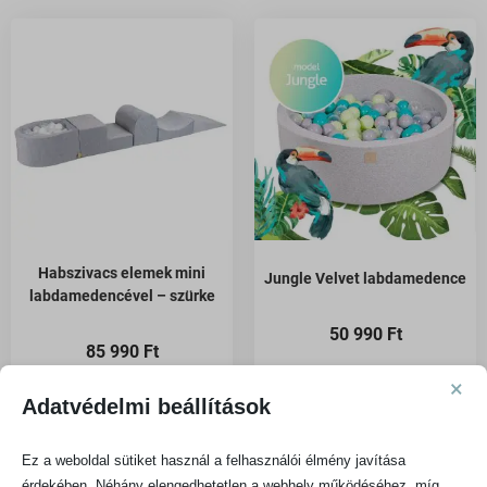
Habszivacs elemek mini
Jungle Velvet labdamedence
labdamedencével – szürke
50 990
Ft
85 990
Ft
×
Adatvédelmi beállítások
KOSÁRBA TESZEM
KOSÁRBA TESZEM
Ez a weboldal sütiket használ a felhasználói élmény javítása
érdekében. Néhány elengedhetetlen a webhely működéséhez, míg