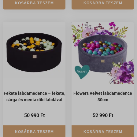
KOSÁRBA TESZEM
KOSÁRBA TESZEM
Fekete labdamedence – fekete,
Flowers Velvet labdamedence
sárga és mentazöld labdával
30cm
50 990
Ft
52 990
Ft
KOSÁRBA TESZEM
KOSÁRBA TESZEM