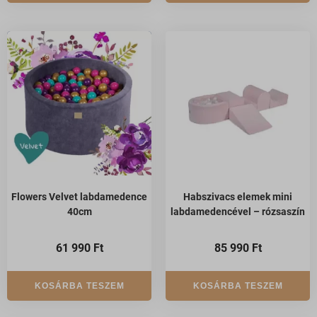
Flowers Velvet labdamedence
Habszivacs elemek mini
40cm
labdamedencével – rózsaszín
61 990
Ft
85 990
Ft
KOSÁRBA TESZEM
KOSÁRBA TESZEM