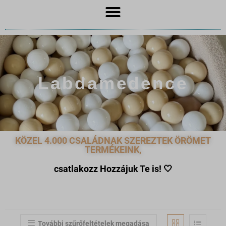
Labdamedence
KÖZEL 4.000 CSALÁDNAK SZEREZTEK ÖRÖMET
TERMÉKEINK,
csatlakozz Hozzájuk Te is!
🤍
További szűrőfeltételek megadása