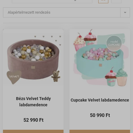
Alapértelmezett rendezés
Bézs Velvet Teddy
Cupcake Velvet labdamedence
labdamedence
50 990
Ft
52 990
Ft