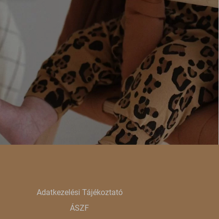
e szabott
böző
, például
ek nem
Adatkezelési Tájékoztató
ÁSZF