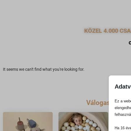
KÖZEL 4.000 CS
It seems we can't find what you're looking for.
Adatv
Válogass kedv
Ez a webo
elengedhe
felhaszná
Ha 16 éve