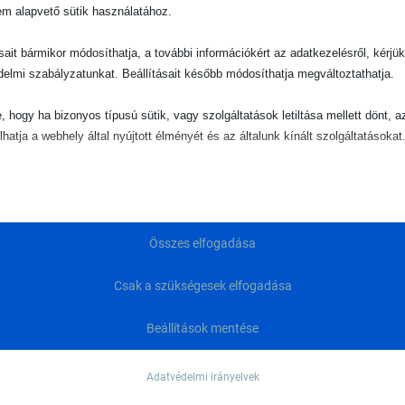
em alapvető sütik használatához.
ásait bármikor módosíthatja, a további információkért az adatkezelésről, kérjü
delmi szabályzatunkat. Beállításait később módosíthatja megváltoztathatja.
e, hogy ha bizonyos típusú sütik, vagy szolgáltatások letiltása mellett dönt, a
művek
(34)
lhatja a webhely által nyújtott élményét és az általunk kínált szolgáltatásokat
ető
pvető sütik és szolgáltatások biztosítják az oldal megfelelő működéséhez. E
és szolgáltatások a GDPR szerint nem igénylik a felhasználó hozzájárulását.
Összes elfogadása
Részletek megjelenítése
ztikai
Csak a szükségesek elfogadása
Consent
isztikai sütik és szolgáltatások felhasználási információkat gyűjtenek, amelye
vé teszik számunkra, hogy betekintést nyerjünk abba, hogyan lépnek kapcsol
Beállítások mentése
tekit_*
tóink a weboldalunkkal.
ie
Részletek megjelenítése
Adatvédelmi irányelvek
gdpr_popup
ting