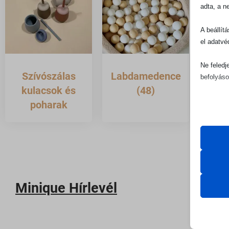
adta, a n
A beállít
el adatvé
Ne feledj
Szívószálas
Labdamedence
Jár
befolyáso
kulacsok és
(48)
poharak
Alapv
Az ala
sütik 
Statis
Cookie
A stat
lehető
Minique Hírlevél
googlesi
látoga
mhcook
moove_
Marke