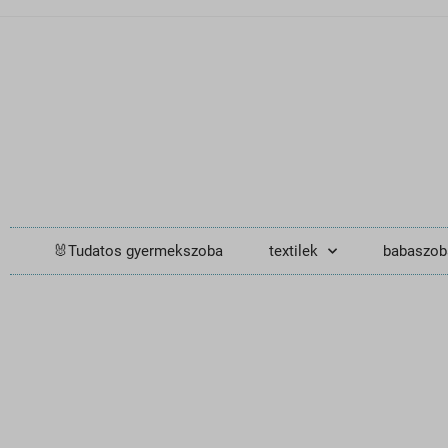
🐰Tudatos gyermekszoba
textilek
babaszob
Kreatív és