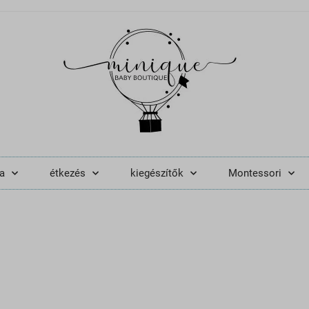
a
étkezés
kiegészítők
Montessori
 készségfejles