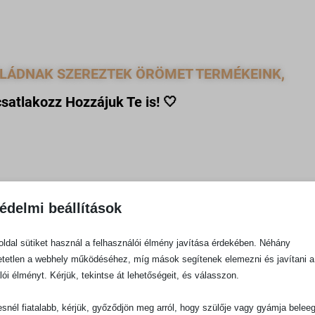
ALÁDNAK SZEREZTEK ÖRÖMET TERMÉKEINK,
csatlakozz Hozzájuk Te is!
🤍
édelmi beállítások
edre legnépszerűbb termékeink között!
ldal sütiket használ a felhasználói élmény javítása érdekében. Néhány
tetlen a webhely működéséhez, míg mások segítenek elemezni és javítani a
lói élményt. Kérjük, tekintse át lehetőségeit, és válasszon.
snél fiatalabb, kérjük, győződjön meg arról, hogy szülője vagy gyámja belee