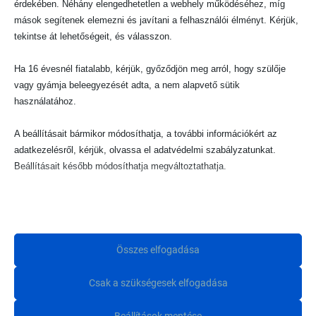
érdekében. Néhány elengedhetetlen a webhely működéséhez, míg
mások segítenek elemezni és javítani a felhasználói élményt. Kérjük,
tekintse át lehetőségeit, és válasszon.
Ha 16 évesnél fiatalabb, kérjük, győződjön meg arról, hogy szülője
vagy gyámja beleegyezését adta, a nem alapvető sütik
használatához.
A beállításait bármikor módosíthatja, a további információkért az
adatkezelésről, kérjük, olvassa el adatvédelmi szabályzatunkat.
Beállításait később módosíthatja megváltoztathatja.
Ne feledje, hogy ha bizonyos típusú sütik, vagy szolgáltatások
Járművek
(34)
letiltása mellett dönt, az befolyásolhatja a webhely által nyújtott
élményét és az általunk kínált szolgáltatásokat.
Összes elfogadása
Alapvető
Csak a szükségesek elfogadása
Az alapvető sütik és szolgáltatások biztosítják az oldal megfelelő
Minique Hírlevél
működéséhez. Ezek a sütik és szolgáltatások a GDPR szerint nem