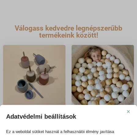
Válogass kedvedre legnépszerűbb
termékeink között!
×
Adatvédelmi beállítások
Szívószálas kulacsok és
Labdamedence
(48)
poharak
Ez a weboldal sütiket használ a felhasználói élmény javítása