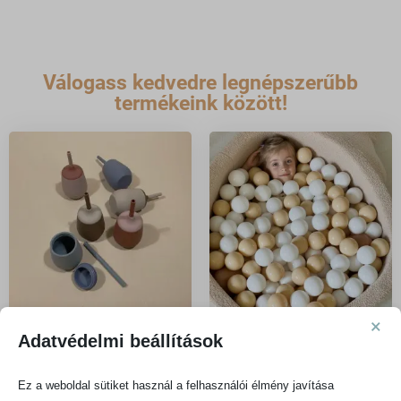
Válogass kedvedre legnépszerűbb
termékeink között!
×
Adatvédelmi beállítások
Szívószálas kulacsok és
Labdamedence
(48)
poharak
Ez a weboldal sütiket használ a felhasználói élmény javítása