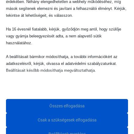
érdekében. Néhány elengedhetetlen a webhely működéséhez, míg
mások segítenek elemezni és javítani a felhasználói élményt. Kérjük,
tekintse át lehetőségeit, és válasszon.
Ha 16 évesnél fiatalabb, kérjük, győződjön meg arról, hogy szülője
vagy gyámja beleegyezését adta, a nem alapvető sütik
használatához.
A beállításait bármikor módosíthatja, a további információkért az
adatkezelésről, kérjük, olvassa el adatvédelmi szabályzatunkat.
Beállításait később módosíthatja megváltoztathatja.
Ne feledje, hogy ha bizonyos típusú sütik, vagy szolgáltatások
Járművek
(34)
letiltása mellett dönt, az befolyásolhatja a webhely által nyújtott
élményét és az általunk kínált szolgáltatásokat.
Összes elfogadása
Alapvető
Csak a szükségesek elfogadása
Az alapvető sütik és szolgáltatások biztosítják az oldal megfelelő
Minique Hírlevél
működéséhez. Ezek a sütik és szolgáltatások a GDPR szerint nem