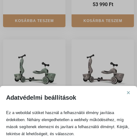
53 990
Ft
KOSÁRBA TESZEM
KOSÁRBA TESZEM
×
Adatvédelmi beállítások
Scoot and Ride HighWayKick 1
Scoot and Ride HighWayKick 1
Ez a weboldal sütiket használ a felhasználói élmény javítása
motorroller – green lines
motorroller- Brown lines
érdekében. Néhány elengedhetetlen a webhely működéséhez, míg
mások segítenek elemezni és javítani a felhasználói élményt. Kérjük,
48 990
Ft
48 990
Ft
tekintse át lehetőségeit, és válasszon.