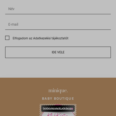
accounts.google.com
admin.fogyasztobarat.hu
bu.identixweb.com
bun.identixweb.com
cdn-account.optimonk.com
Elfogadom az Adatkezelési tájékoztatót
cdn-asset.optimonk.com
cdn-limit.optimonk.com
IDE VELE
filtering.adblock360.com
front.optimonk.com
gs-cdn.optimonk.com
i.ytimg.com
minique.
ipapi.co
BABY BOUTIQUE
jfapiprod.optimonk.com
onsite.optimonk.com