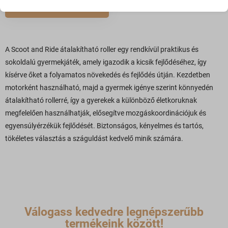
Statisztikai
KOSÁRBA TESZEM
CookieConsent
A statisztikai sütik és szolgáltatások felhasználási információkat
gyűjtenek, amelyek lehetővé teszik számunkra, hogy betekintést
googlesitekit_*
nyerjünk abba, hogyan lépnek kapcsolatba látogatóink a
mhcookie
weboldalunkkal.
A Scoot and Ride átalakítható roller egy rendkívül praktikus és
moove_gdpr_popup
sokoldalú gyermekjáték, amely igazodik a kicsik fejlődéséhez, így
Részletek megjelenítése
kísérve őket a folyamatos növekedés és fejlődés útján. Kezdetben
PHPSESSID
Marketing
motorként használható, majd a gyermek igénye szerint könnyedén
_ga
A marketing szolgáltatásokat harmadik fél hirdetői vagy kiadói
wfwaf-authcookie*
átalakítható rollerré, így a gyerekek a különböző életkoruknak
használják személyre szabott hirdetések megjelenítésére. Ezt a
_ga_*
woocommerce_cart_hash
megfelelően használhatják, elősegítve mozgáskoordinációjuk és
látogatók nyomon követésével teszik meg különböző
_omappvp
egyensúlyérzékük fejlődését. Biztonságos, kényelmes és tartós,
weboldalakon.
woocommerce_items_in_cart
tökéletes választás a száguldást kedvelő minik számára.
asnp_wccs_analytics_cart_hash
Részletek megjelenítése
wordpress_logged_in_*
last_pys_bingid
Média
wp_consent_*
_fbc
Ezek a sütik és szolgáltatások szükségesek egyes média elemek
last_pys_landing_page
wp_woocommerce_session_*
megjelenítéséhez, például beágyazott videók, térképek, közösségi
_fbp
last_pys_padid
média posztok, stb.
wp-settings-*
_gcl_au
last_pys_utm_campaign
Részletek megjelenítése
Válogass kedvedre legnépszerűbb
wp-settings-time-*
_gcl_aw
termékeink között!
Egyéb szolgáltatások
last_pys_utm_content