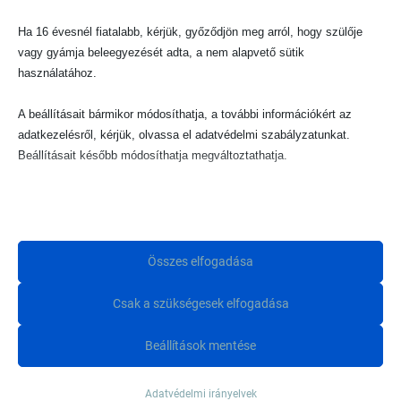
Ha 16 évesnél fiatalabb, kérjük, győződjön meg arról, hogy szülője
KOSÁRBA TESZEM
KOSÁRBA TESZEM
vagy gyámja beleegyezését adta, a nem alapvető sütik
használatához.
A beállításait bármikor módosíthatja, a további információkért az
adatkezelésről, kérjük, olvassa el adatvédelmi szabályzatunkat.
Beállításait később módosíthatja megváltoztathatja.
Ne feledje, hogy ha bizonyos típusú sütik, vagy szolgáltatások
letiltása mellett dönt, az befolyásolhatja a webhely által nyújtott
élményét és az általunk kínált szolgáltatásokat.
Összes elfogadása
Alapvető
Scoot and Ride HighWayKick 1
Csak a szükségesek elfogadása
Az alapvető sütik és szolgáltatások biztosítják az oldal megfelelő
motorroller- Leopárd
működéséhez. Ezek a sütik és szolgáltatások a GDPR szerint nem
Beállítások mentése
igénylik a felhasználó hozzájárulását.
48 990
Ft
Részletek megjelenítése
Adatvédelmi irányelvek