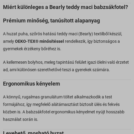
Miért különleges a Bearly teddy maci babzsákfotel?
Prémium minőség, tanúsított alapanyag
A huzat puha, szőrös hatású teddy maci (Bearly) textilből készül,
amely
OEKO-TEX® minősítéssel
rendelkezik, így biztonságos a
gyermekek érzékeny bőréhez is.
A kellemesen bolyhos, meleg tapintású felület igazi ölelni való érzetet
ad, ami különösen szerethetővé teszi a gyerekek számára.
Ergonomikus kényelem
A könnyű, rugalmas granulátum töltet alkalmazkodik a test
formájához, így megfelelő alátámasztást biztosít ülés és fekvés
közben is. A babzsákfotel ergonomikus kényelmet nyújt hosszabb
használat során is.
Levehető, mosható huzat