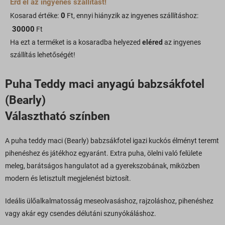
Érd el az ingyenes szállítást!
0
Kosarad értéke:
Ft, ennyi hiányzik az ingyenes szállításhoz:
30000
Ft
Ha ezt a terméket is a kosaradba helyezed
eléred
az ingyenes
szállítás lehetőségét!
Puha Teddy maci anyagú babzsákfotel
(Bearly)
Választható színben
A puha teddy maci (Bearly) babzsákfotel igazi kuckós élményt teremt
pihenéshez és játékhoz egyaránt. Extra puha, ölelni való felülete
meleg, barátságos hangulatot ad a gyerekszobának, miközben
modern és letisztult megjelenést biztosít.
Ideális ülőalkalmatosság meseolvasáshoz, rajzoláshoz, pihenéshez
vagy akár egy csendes délutáni szunyókáláshoz.