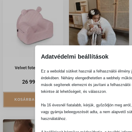
Adatvédelmi beállítások
Velvet fotel – rózsa
Gyerekfotel – teddy – fehér
Ez a weboldal sütiket használ a felhasználói élmény 
érdekében. Néhány elengedhetetlen a webhely műkö
26 990
Ft
49 990
Ft
mások segítenek elemezni és javítani a felhasználói 
tekintse át lehetőségeit, és válasszon.
KOSÁRBA TESZEM
KOSÁRBA TESZEM
Ha 16 évesnél fiatalabb, kérjük, győződjön meg arról
vagy gyámja beleegyezését adta, a nem alapvető süt
használatához.