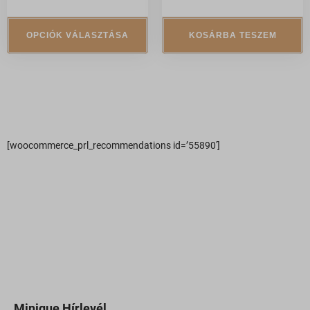
_iCartCustomProductdetails
www.youtube.com
pagead2.googlesyndication.com
pys_utm_medium
_iCartFreeProduct
www.googleadservices.com
OPCIÓK VÁLASZTÁSA
KOSÁRBA TESZEM
pys_utm_source
_iCartFreeProductQty
pys_utm_term
_iCartFullCartFreeShipping
pysAddToCartFragmentId
_iCartProgressBar
pysTrafficSource
_icartUpsellDiscount
sbjs_current
_iCartWidgetTimer
[woocommerce_prl_recommendations id=’55890′]
sbjs_current_add
_ICRCartTimer
sbjs_first
*_state
sbjs_first_add
ba_sid*
sbjs_migrations
ba_vid*
sbjs_session
dl_lc_dismissed_notice
sbjs_udata
gridcookie
pixel.barion.com
optiMonkViewedProducts
Minique Hírlevél