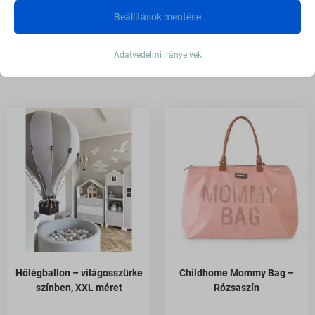
működéséhez. Ezek a sütik és szolgáltatások a GDPR szerint nem
Beállítások mentése
igénylik a felhasználó hozzájárulását.
Kapcsolódó termékek
Részletek megjelenítése
Adatvédelmi irányelvek
Statisztikai
CookieConsent
A statisztikai sütik és szolgáltatások felhasználási információkat
gyűjtenek, amelyek lehetővé teszik számunkra, hogy betekintést
googlesitekit_*
nyerjünk abba, hogyan lépnek kapcsolatba látogatóink a
mhcookie
weboldalunkkal.
moove_gdpr_popup
Részletek megjelenítése
PHPSESSID
Marketing
_ga
A marketing szolgáltatásokat harmadik fél hirdetői vagy kiadói
wfwaf-authcookie*
használják személyre szabott hirdetések megjelenítésére. Ezt a
_ga_*
woocommerce_cart_hash
látogatók nyomon követésével teszik meg különböző
_omappvp
weboldalakon.
woocommerce_items_in_cart
asnp_wccs_analytics_cart_hash
Részletek megjelenítése
wordpress_logged_in_*
Hőlégballon – világosszürke
Childhome Mommy Bag –
last_pys_bingid
Média
wp_consent_*
színben, XXL méret
Rózsaszín
_fbc
Ezek a sütik és szolgáltatások szükségesek egyes média elemek
last_pys_landing_page
wp_woocommerce_session_*
megjelenítéséhez, például beágyazott videók, térképek, közösségi
_fbp