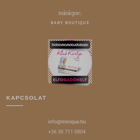
ipapi.co
jfapiprod.optimonk.com
minique.
onsite.optimonk.com
BABY BOUTIQUE
static.xx.fbcdn.net
web.facebook.com
www.google.at
www.google.co.uk
www.google.cz
www.google.de
www.google.hu
KAPCSOLAT
www.google.ro
www.google.si
info@minique.hu
www.google.sk
+36 30 711 0804
www.gstatic.com