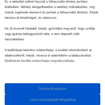
készleten lévő termékeink akár másnap Nálad lehetnek!
Ez a weboldal sütiket használ a felhasználói élmény javítása
érdekében. Néhány elengedhetetlen a webhely működéséhez, míg
mások segítenek elemezni és javítani a felhasználói élményt. Kérjük,
tekintse át lehetőségeit, és válasszon.
Ha 16 évesnél fiatalabb, kérjük, győződjön meg arról, hogy szülője
vagy gyámja beleegyezését adta, a nem alapvető sütik
SEGÍTŐKÉSZ ÜGYFÉLSZOLGÁLAT
használatához.
A beállításait bármikor módosíthatja, a további információkért az
keress minket bátran kérdéseiddel!
adatkezelésről, kérjük, olvassa el adatvédelmi szabályzatunkat.
Beállításait később módosíthatja megváltoztathatja.
Ne feledje, hogy ha bizonyos típusú sütik, vagy szolgáltatások
letiltása mellett dönt, az befolyásolhatja a webhely által nyújtott
élményét és az általunk kínált szolgáltatásokat.
PRÉMIUM MINŐSÉGŰ
Összes elfogadása
Alapvető
gondosan válogatott babatermékekkel várunk!
Csak a szükségesek elfogadása
Az alapvető sütik és szolgáltatások biztosítják az oldal megfelelő