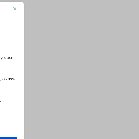
×
gyezését
k, olvassa
z
.
zek a