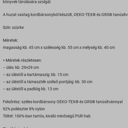
könyvek tárolására szolgál.
A huzat vastag kordbársonyból készült, OEKO-TEX® és GRS® tanúsítvánny
Szín: szürke
Méretek:
magasság kb. 45 cm x szélesség kb. 55 cm x mélység kb. 40 cm
> Méretek részletesen:
– ülés: kb. 29×29 cm
– az üléstől a kartámaszig: kb. 15 cm
– az üléstől a támaszték szélső pontjáig: kb. 30 cm
– az üléstől a padlóig kb. 13 cm
Felsőrész: széles kordbársony OEKO-TEX® és GRS® tanúsítvánnyal
92% poliészter 8% nylon
Töltet: 100%-ban tartós, kiváló minőségű PUR hab