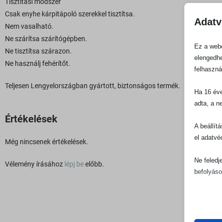
Tisztítási módszer
Csak enyhe kárpitápoló szerekkel tisztítsa.
Adatv
Nem vasalható.
Ne szárítsa szárítógépben.
Ez a webo
Ne tisztítsa szárazon.
elengedhe
Ne használj fehérítőt.
felhaszná
Teljesen Lengyelországban gyártott, biztonságos termék.
Ha 16 éve
adta, a n
Értékelések
A beállít
el adatvé
Még nincsenek értékelések.
Ne feledj
Vélemény írásához
lépj be
előbb.
befolyáso
Alapv
Az ala
sütik 