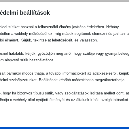
édelmi beállítások
ldal sütiket használ a felhasználói élmény javítása érdekében. Néhány
tetlen a webhely működéséhez, míg mások segítenek elemezni és javítani a
lói élményt. Kérjük, tekintse át lehetőségeit, és válasszon.
snél fiatalabb, kérjük, győződjön meg arról, hogy szülője vagy gyámja belee
em alapvető sütik használatához.
ásait bármikor módosíthatja, a további információkért az adatkezelésről, kérjü
delmi szabályzatunkat. Beállításait később módosíthatja megváltoztathatja.
e, hogy ha bizonyos típusú sütik, vagy szolgáltatások letiltása mellett dönt, a
lhatja a webhely által nyújtott élményét és az általunk kínált szolgáltatásokat
ető
pvető sütik és szolgáltatások biztosítják az oldal megfelelő működéséhez. E
és szolgáltatások a GDPR szerint nem igénylik a felhasználó hozzájárulását.