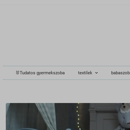
🐰Tudatos gyermekszoba
textilek
babaszob