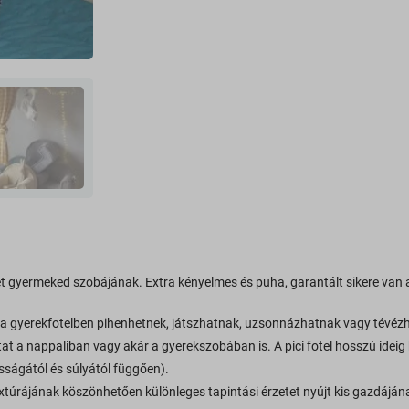
het gyermeked szobájának. Extra kényelmes és puha, garantált sikere van 
n a gyerekfotelben pihenhetnek, játszhatnak, uzsonnázhatnak vagy tévéz
t a nappaliban vagy akár a gyerekszobában is. A pici fotel hosszú idei
sságától és súlyától függően).
túrájának köszönhetően különleges tapintási érzetet nyújt kis gazdájának