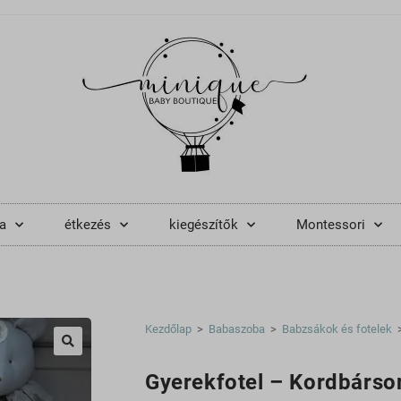
a
étkezés
kiegészítők
Montessori
Kezdőlap
>
Babaszoba
>
Babzsákok és fotelek
🔍
Gyerekfotel – Kordbárso