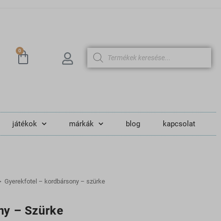
0
játékok
márkák
blog
kapcsolat
>
Gyerekfotel – kordbársony – szürke
ny – Szürke