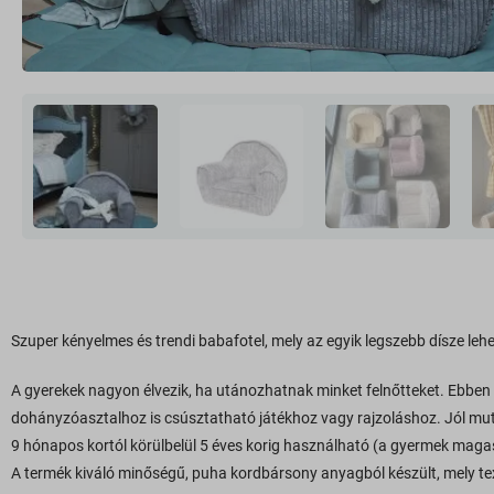
Szuper kényelmes és trendi babafotel, mely az egyik legszebb dísze le
A gyerekek nagyon élvezik, ha utánozhatnak minket felnőtteket. Ebbe
dohányzóasztalhoz is csúsztatható játékhoz vagy rajzoláshoz. Jól muta
9 hónapos kortól körülbelül 5 éves korig használható (a gyermek maga
A termék kiváló minőségű, puha kordbársony anyagból készült, mely tex