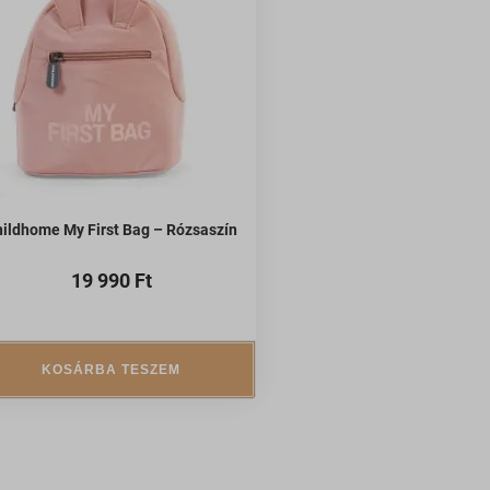
ek nem
ildhome My First Bag – Rózsaszín
19 990
Ft
KOSÁRBA TESZEM