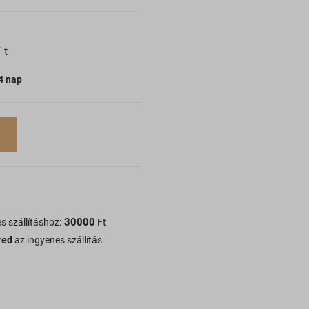
Ft
14 nap
30000
s szállításhoz:
Ft
red
az ingyenes szállítás