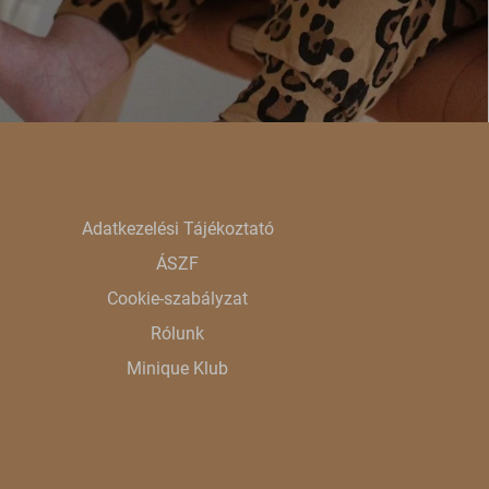
Adatkezelési Tájékoztató
ÁSZF
Cookie-szabályzat
Rólunk
Minique Klub