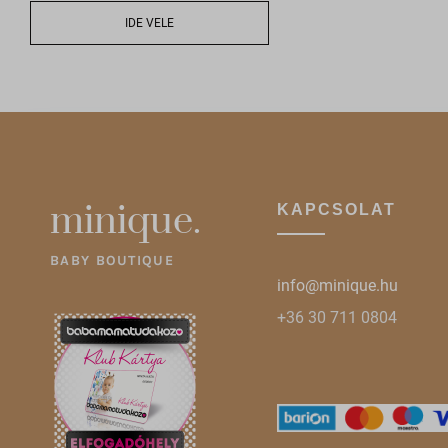
gridcoo
IDE VELE
sbjs_se
optiMo
sbjs_ud
pys_wo
pixel.b
wc_*
region1
account
www.goo
admin.f
www.go
minique.
KAPCSOLAT
bu.iden
bun.ide
BABY BOUTIQUE
cdn-acc
info@minique.hu
cdn-ass
+36 30 711 0804
cdn-lim
filteri
front.o
gs-cdn