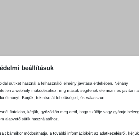
édelmi beállítások
ldal sütiket használ a felhasználói élmény javítása érdekében. Néhány
tetlen a webhely működéséhez, míg mások segítenek elemezni és javítani a
lói élményt. Kérjük, tekintse át lehetőségeit, és válasszon.
snél fiatalabb, kérjük, győződjön meg arról, hogy szülője vagy gyámja belee
em alapvető sütik használatához.
ásait bármikor módosíthatja, a további információkért az adatkezelésről, kérjü
LÍTÁS
PR
SEGÍTŐKÉSZ