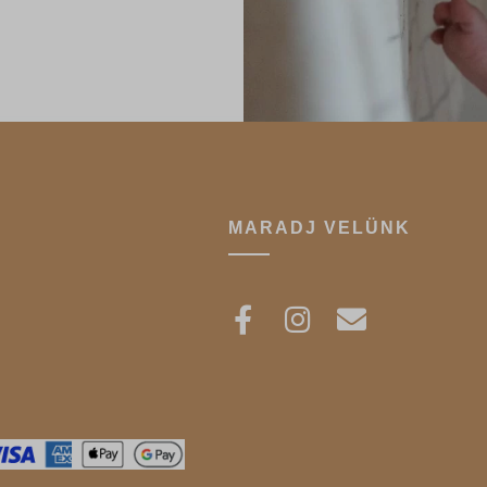
kie
ssion
nkViewedProducts
ata
o_purchase_order_id_ga
arion.com
.google-analytics.com
s.google.com
gle-analytics.com
ogyasztobarat.hu
ogletagmanager.com
MARADJ VELÜNK
tixweb.com
ntixweb.com
ount.optimonk.com
et.optimonk.com
it.optimonk.com
ng.adblock360.com
ptimonk.com
.optimonk.com