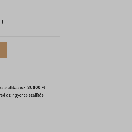
Ft
30000
s szállításhoz:
Ft
red
az ingyenes szállítás