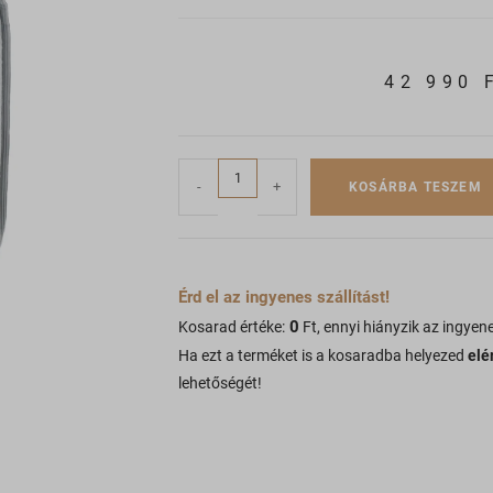
42 990
-
+
KOSÁRBA TESZEM
Érd el az ingyenes szállítást!
0
Kosarad értéke:
Ft, ennyi hiányzik az ingyene
Ha ezt a terméket is a kosaradba helyezed
elé
lehetőségét!