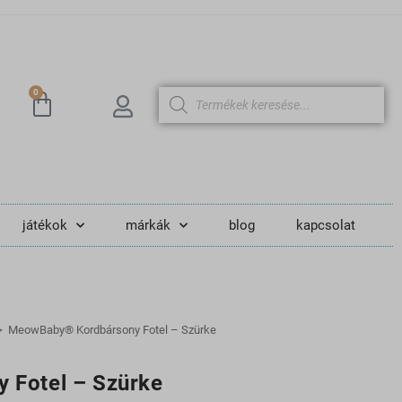
0
játékok
márkák
blog
kapcsolat
>
MeowBaby® Kordbársony Fotel – Szürke
Fotel – Szürke