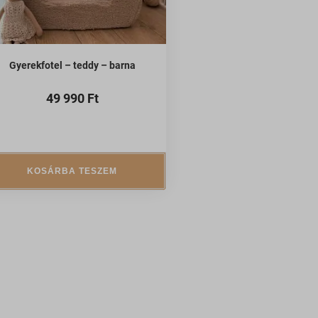
, például
Gyerekfotel – teddy – barna
49 990
Ft
ek nem
KOSÁRBA TESZEM