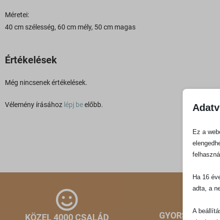
Méretei:
40 cm szélesség, 60 cm mély, 50 cm magas
Értékelések
Még nincsenek értékelések.
Vélemény írásához
lépj be
előbb.
Adatv
Ez a webo
elengedhe
felhaszná
Ha 16 éve
adta, a n
A beállít
GYORS KISZÁL
KÖZEL 4000 CSALÁD