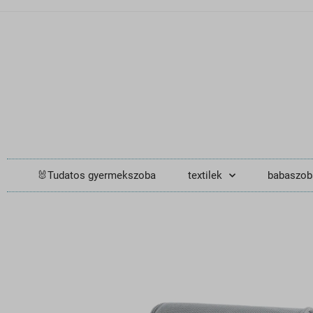
🐰Tudatos gyermekszoba
textilek
babaszob