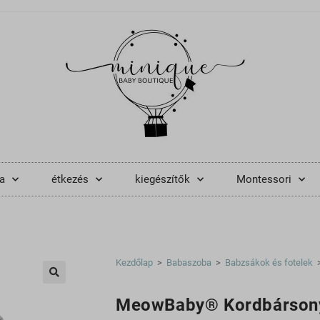
a
étkezés
kiegészítők
Montessori
Kezdőlap
>
Babaszoba
>
Babzsákok és fotelek
🔍
MeowBaby® Kordbársony 