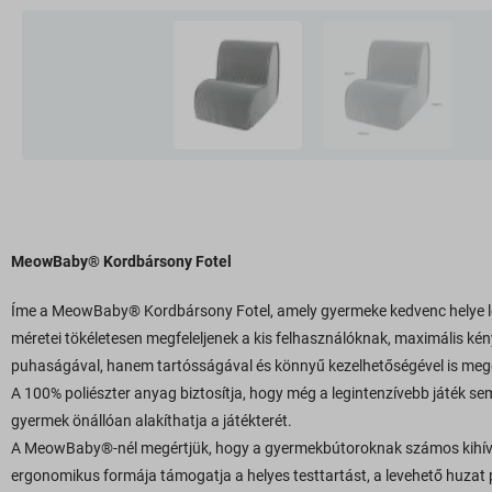
MeowBaby® Kordbársony Fotel
Íme a MeowBaby® Kordbársony Fotel, amely gyermeke kedvenc helye l
méretei tökéletesen megfeleljenek a kis felhasználóknak, maximális k
puhaságával, hanem tartósságával és könnyű kezelhetőségével is megg
A 100% poliészter anyag biztosítja, hogy még a legintenzívebb játék s
gyermek önállóan alakíthatja a játékterét.
A MeowBaby®-nél megértjük, hogy a gyermekbútoroknak számos kihívásna
ergonomikus formája támogatja a helyes testtartást, a levehető huzat