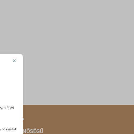
×
gyezését
k, olvassa
ÉMIUM MINŐSÉGŰ