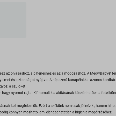
esz az olvasáshoz, a pihenéshez és az álmodozáshoz. A MeowBaby® ter
ényelmet és biztonságot nyújtva. A népszerű kanapéinkkal azonos kordbár
yőzi a szülőket.
em hagy nyomot rajta. Kifinomult kialakításának köszönhetően a fotel kö
k kell megfelelniük. Ezért a székünk nem csak jól néz ki, hanem hihete
 pedig könnyen mosható, ami elengedhetetlen a higiénia megőrzéséhez.