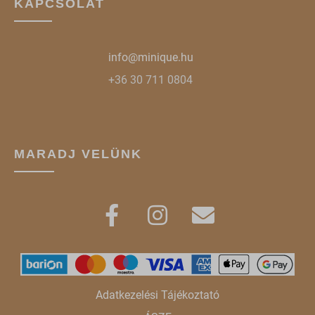
KAPCSOLAT
www.google.hu
www.google.ro
info@minique.hu
www.google.si
+36 30 711 0804
www.google.sk
www.gstatic.com
MARADJ VELÜNK
Adatkezelési Tájékoztató