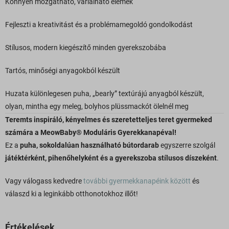
Könnyen mozgatható, variálható elemek
Fejleszti a kreativitást és a problémamegoldó gondolkodást
Stílusos, modern kiegészítő minden gyerekszobába
Tartós, minőségi anyagokból készült
Huzata különlegesen puha, „bearly” textúrájú anyagból készült,
olyan, mintha egy meleg, bolyhos plüssmackót ölelnél meg
Teremts inspiráló, kényelmes és szeretetteljes teret gyermeked
számára a MeowBaby® Moduláris Gyerekkanapéval!
Ez a
puha, sokoldalúan használható bútordarab
egyszerre szolgál
játéktérként, pihenőhelyként és a gyerekszoba stílusos díszeként
.
Vagy válogass kedvedre
további gyermekkanapéink között
és
válaszd ki a leginkább otthonotokhoz illőt!
Értékelések