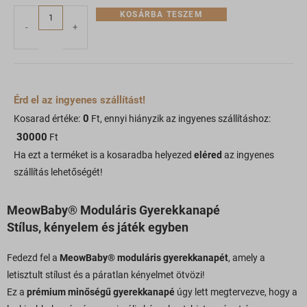
KOSÁRBA TESZEM
-
+
Érd el az ingyenes szállítást!
0
Kosarad értéke:
Ft, ennyi hiányzik az ingyenes szállításhoz:
30000
Ft
Ha ezt a terméket is a kosaradba helyezed
eléred
az ingyenes
szállítás lehetőségét!
MeowBaby® Moduláris Gyerekkanapé
Stílus, kényelem és játék egyben
Fedezd fel a
MeowBaby® moduláris gyerekkanapét
, amely a
letisztult stílust és a páratlan kényelmet ötvözi!
Ez a
p
rémium minőségű gyerekkanapé
úgy lett megtervezve, hogy a