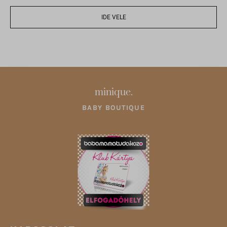
cdn-limit.optimonk.com
IDE VELE
filtering.adblock360.com
front.optimonk.com
gs-cdn.optimonk.com
i.ytimg.com
minique.
ipapi.co
jfapiprod.optimonk.com
BABY BOUTIQUE
onsite.optimonk.com
static.xx.fbcdn.net
web.facebook.com
www.google.at
www.google.co.uk
www.google.cz
www.google.de