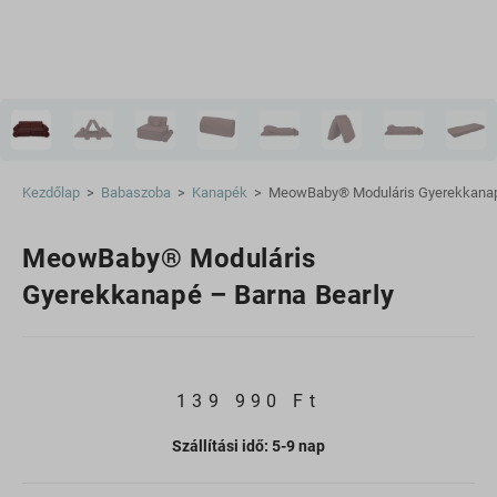
Kezdőlap
>
Babaszoba
>
Kanapék
>
MeowBaby® Moduláris Gyerekkanapé
MeowBaby® Moduláris
Gyerekkanapé – Barna Bearly
139 990
Ft
Szállítási idő: 5-9 nap