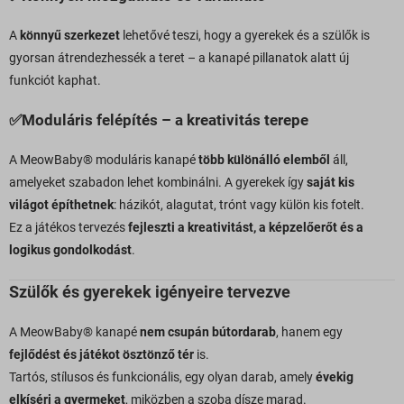
A
könnyű szerkezet
lehetővé teszi, hogy a gyerekek és a szülők is
gyorsan átrendezhessék a teret – a kanapé pillanatok alatt új
funkciót kaphat.
✅
Moduláris felépítés – a kreativitás terepe
A MeowBaby® moduláris kanapé
több különálló elemből
áll,
amelyeket szabadon lehet kombinálni. A gyerekek így
saját kis
világot építhetnek
: házikót, alagutat, trónt vagy külön kis fotelt.
Ez a játékos tervezés
fejleszti a kreativitást, a képzelőerőt és a
logikus gondolkodást
.
Szülők és gyerekek igényeire tervezve
A MeowBaby® kanapé
nem csupán bútordarab
, hanem egy
fejlődést és játékot ösztönző tér
is.
Tartós, stílusos és funkcionális, egy olyan darab, amely
évekig
elkíséri a gyermeket
, miközben a szoba dísze marad.