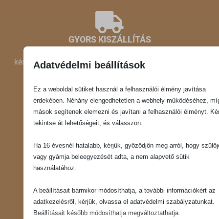
GYORS KISZÁLLÍTÁS
készleten lévő termékeink akár másnap Nálad lehetnek!
Adatvédelmi beállítások
Ez a weboldal sütiket használ a felhasználói élmény javítása
érdekében. Néhány elengedhetetlen a webhely működéséhez, mí
mások segítenek elemezni és javítani a felhasználói élményt. Kér
tekintse át lehetőségeit, és válasszon.
SEGÍTŐKÉSZ ÜGYFÉLSZOLGÁLAT
Ha 16 évesnél fiatalabb, kérjük, győződjön meg arról, hogy szülőj
vagy gyámja beleegyezését adta, a nem alapvető sütik
keress minket bátran kérdéseiddel!
használatához.
A beállításait bármikor módosíthatja, a további információkért az
adatkezelésről, kérjük, olvassa el adatvédelmi szabályzatunkat.
Beállításait később módosíthatja megváltoztathatja.