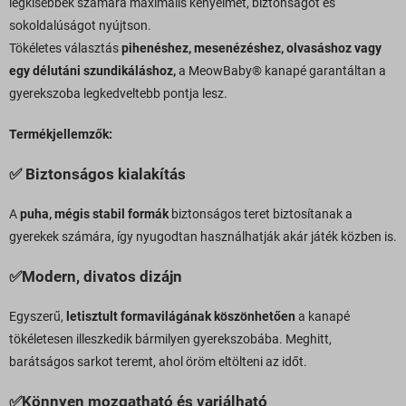
legkisebbek számára maximális kényelmet, biztonságot és
sokoldalúságot nyújtson.
Tökéletes választás
pihenéshez, mesenézéshez, olvasáshoz vagy
egy délutáni szundikáláshoz,
a MeowBaby® kanapé garantáltan a
gyerekszoba legkedveltebb pontja lesz.
Termékjellemzők:
✅
Biztonságos kialakítás
A
puha, mégis stabil formák
biztonságos teret biztosítanak a
gyerekek számára, így nyugodtan használhatják akár játék közben is.
✅
Modern, divatos dizájn
Egyszerű,
letisztult formavilágának köszönhetően
a kanapé
tökéletesen illeszkedik bármilyen gyerekszobába. Meghitt,
barátságos sarkot teremt, ahol öröm eltölteni az időt.
✅
Könnyen mozgatható és variálható