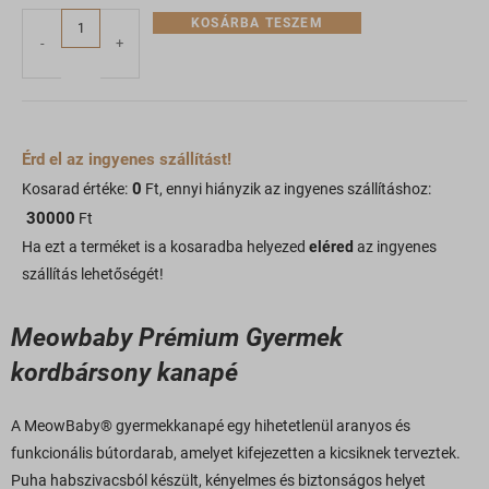
KOSÁRBA TESZEM
-
+
Érd el az ingyenes szállítást!
0
Kosarad értéke:
Ft, ennyi hiányzik az ingyenes szállításhoz:
30000
Ft
Ha ezt a terméket is a kosaradba helyezed
eléred
az ingyenes
szállítás lehetőségét!
Meowbaby Prémium Gyermek
kordbársony kanapé
A MeowBaby® gyermekkanapé egy hihetetlenül aranyos és
funkcionális bútordarab, amelyet kifejezetten a kicsiknek terveztek.
Puha habszivacsból készült, kényelmes és biztonságos helyet