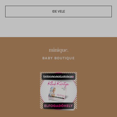
sbjs_udata
gridcookie
pixel.barion.com
IDE VELE
optiMonkViewedProducts
region1.google-analytics.com
pys_woo_purchase_order_id_ga
www.google-analytics.com
wc_*
www.googletagmanager.com
accounts.google.com
admin.fogyasztobarat.hu
minique.
bu.identixweb.com
BABY BOUTIQUE
bun.identixweb.com
cdn-account.optimonk.com
cdn-asset.optimonk.com
cdn-limit.optimonk.com
filtering.adblock360.com
front.optimonk.com
gs-cdn.optimonk.com