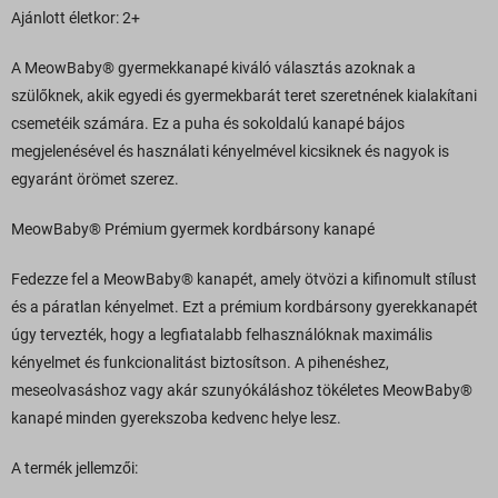
Ajánlott életkor: 2+
A MeowBaby® gyermekkanapé kiváló választás azoknak a
szülőknek, akik egyedi és gyermekbarát teret szeretnének kialakítani
csemetéik számára. Ez a puha és sokoldalú kanapé bájos
megjelenésével és használati kényelmével kicsiknek és nagyok is
egyaránt örömet szerez.
MeowBaby® Prémium gyermek kordbársony kanapé
Fedezze fel a MeowBaby® kanapét, amely ötvözi a kifinomult stílust
és a páratlan kényelmet. Ezt a prémium kordbársony gyerekkanapét
úgy tervezték, hogy a legfiatalabb felhasználóknak maximális
kényelmet és funkcionalitást biztosítson. A pihenéshez,
meseolvasáshoz vagy akár szunyókáláshoz tökéletes MeowBaby®
kanapé minden gyerekszoba kedvenc helye lesz.
A termék jellemzői: