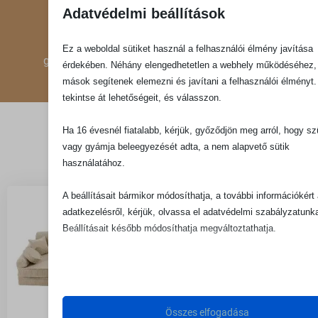
Adatvédelmi beállítások
PRÉMIUM MINŐSÉGŰ
Ez a weboldal sütiket használ a felhasználói élmény javítása
gondosan válogatott babatermékekkel várunk!
érdekében. Néhány elengedhetetlen a webhely működéséhez,
mások segítenek elemezni és javítani a felhasználói élményt.
tekintse át lehetőségeit, és válasszon.
Kapcsolódó termékek
Ha 16 évesnél fiatalabb, kérjük, győződjön meg arról, hogy sz
vagy gyámja beleegyezését adta, a nem alapvető sütik
használatához.
A beállításait bármikor módosíthatja, a további információkért
adatkezelésről, kérjük, olvassa el adatvédelmi szabályzatunka
Beállításait később módosíthatja megváltoztathatja.
Ne feledje, hogy ha bizonyos típusú sütik, vagy szolgáltatáso
letiltása mellett dönt, az befolyásolhatja a webhely által nyújto
élményét és az általunk kínált szolgáltatásokat.
Összes elfogadása