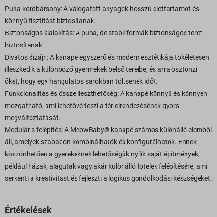
Puha kordbársony: A válogatott anyagok hosszú élettartamot és
könnyű tisztítást biztosítanak.
Biztonságos kialakítás: A puha, de stabil formák biztonságos teret
biztosítanak.
Divatos dizájn: A kanapé egyszerű és modern esztétikája tökéletesen
illeszkedik a különböző gyermekek belső tereibe, és arra ösztönzi
őket, hogy egy hangulatos sarokban töltsenek időt.
Funkcionalitás és összeilleszthetőség: A kanapé könnyű és könnyen
mozgatható, ami lehetővé teszi a tér elrendezésének gyors
megváltoztatását.
Moduláris felépítés: A MeowBaby® kanapé számos különálló elemből
áll, amelyek szabadon kombinálhatók és konfigurálhatók. Ennek
köszönhetően a gyerekeknek lehetőségük nyílik saját építmények,
például házak, alagutak vagy akár különálló fotelek felépítésére, ami
serkenti a kreativitást és fejleszti a logikus gondolkodási készségeket.
Értékelések