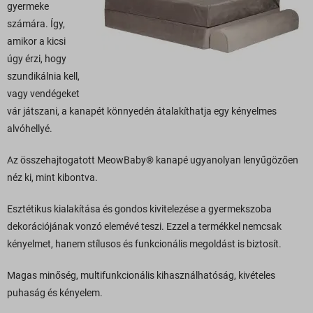
gyermeke
számára. Így,
amikor a kicsi
úgy érzi, hogy
szundikálnia kell,
vagy vendégeket
vár játszani, a kanapét könnyedén átalakíthatja egy kényelmes
alvóhellyé.
Az összehajtogatott MeowBaby® kanapé ugyanolyan lenyűgözően
néz ki, mint kibontva.
Esztétikus kialakítása és gondos kivitelezése a gyermekszoba
dekorációjának vonzó elemévé teszi. Ezzel a termékkel nemcsak
kényelmet, hanem stílusos és funkcionális megoldást is biztosít.
Magas minőség, multifunkcionális kihasználhatóság, kivételes
puhaság és kényelem.