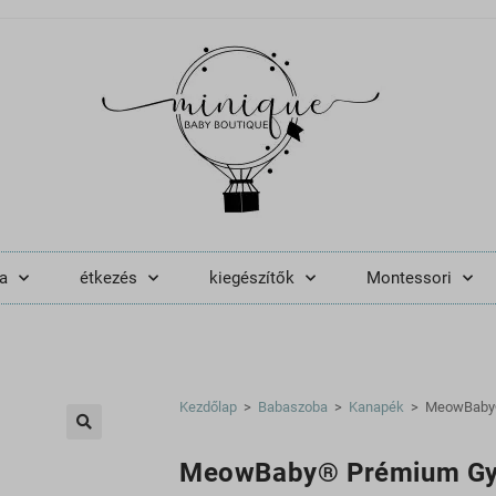
a
étkezés
kiegészítők
Montessori
Kezdőlap
>
Babaszoba
>
Kanapék
>
MeowBaby®
🔍
MeowBaby® Prémium Gy