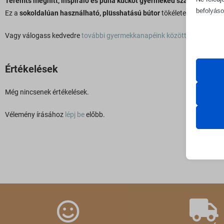
Teremts meghitt, inspiráló és puha kuckót gyermeked számára a M
befolyáso
Ez a
sokoldalúan használható, plüsshatású bútor
tökéletes választás 
Vagy válogass kedvedre
további gyermekkanapéink között
és válaszd k
Alapv
Az ala
sütik 
Értékelések
Statis
Még nincsenek értékelések.
Cookie
A stat
Vélemény írásához
lépj be
előbb.
lehető
googlesi
látoga
mhcook
moove_
Marke
_ga
PHPSE
A mark
hirdet
_ga_*
wfwaf-a
webold
_omapp
woocom
asnp_wc
woocom
Médi