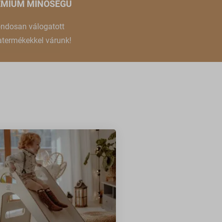
ÉMIUM MINŐSÉGŰ
, például
ndosan válogatott
termékekkel várunk!
ek nem