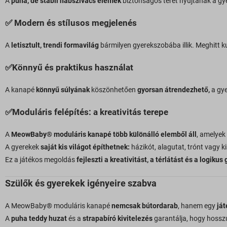
A
puha, de stabil habszivacs elemek
biztonságos teret nyújtanak a gye
✅
Modern és stílusos megjelenés
A
letisztult, trendi formavilág
bármilyen gyerekszobába illik. Meghitt ku
✅
Könnyű és praktikus használat
A kanapé
könnyű súlyának
köszönhetően
gyorsan átrendezhető,
a gye
✅
Moduláris felépítés: a kreativitás terepe
A
MeowBaby® moduláris kanapé több különálló elemből áll
, amelye
A gyerekek
saját kis világot építhetnek:
házikót, alagutat, trónt vagy ki
Ez a játékos megoldás
fejleszti a kreativitást, a térlátást és a logiku
Szülők és gyerekek igényeire szabva
A MeowBaby® moduláris kanapé
nemcsak bútordarab
, hanem egy
ját
A
puha teddy huzat
és a
strapabíró kivitelezés
garantálja, hogy hossz