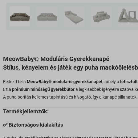
MeowBaby® Moduláris Gyerekkanapé
Stílus, kényelem és játék egy puha mackóölelés
Fedezd fel a
MeowBaby® moduláris gyerekkanapét
, amely a
letisztult
Ez a
prémium minőségű gyerekbútor
a legkisebbek igényeire szabva ké
A puha borítás kellemes tapintású és hívogató, így a kanapé pillanatok 
Termékjellemzők:
✅
Biztonságos kialakítás