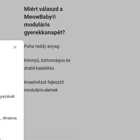
Miért válaszd a
MeowBaby®
moduláris
gyerekkanapét?
×
Puha teddy anyag
Könnyű, biztonságos és
stabil kialakítás
Kreativitást fejlesztő
moduláris elemek
gyezését
k, olvassa
z