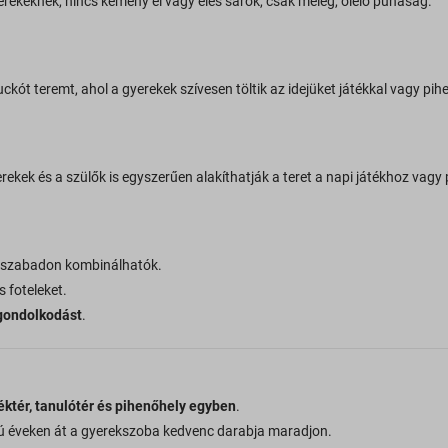
rekeknek, nincs kemény él vagy éles sarok, csak meleg, ölelő puhaság.
ckót teremt, ahol a gyerekek szívesen töltik az idejüket játékkal vagy pih
rekek és a szülők is egyszerűen alakíthatják a teret a napi játékhoz vagy
k szabadon kombinálhatók.
s foteleket.
s gondolkodást
.
éktér, tanulótér és pihenőhely egyben
.
ú éveken át a gyerekszoba kedvenc darabja maradjon.