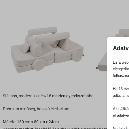
Adatv
Ez a webo
elengedhe
felhaszná
Ha 16 éve
adta, a n
Stílusos, modern kiegészítő minden gyerekszobába
A beállít
Prémium minőség, hosszú élettartam
el adatvé
Mérete: 160 cm x 80 xm x 24cm
Ne feledj