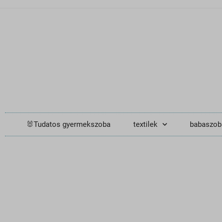
🐰Tudatos gyermekszoba
textilek
babaszob