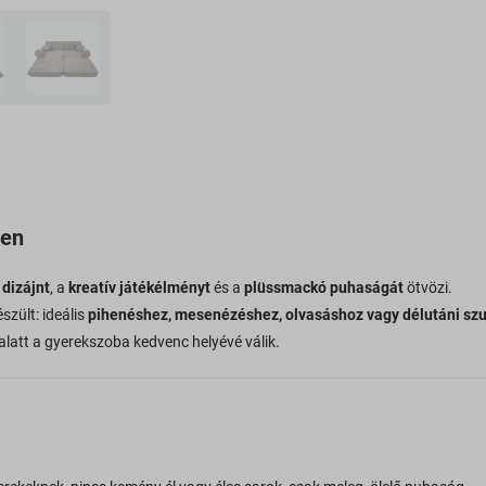
ben
 dizájnt
, a
kreatív játékélményt
és a
plüssmackó puhaságát
ötvözi.
szült: ideális
pihenéshez, mesenézéshez, olvasáshoz vagy délutáni sz
alatt a gyerekszoba kedvenc helyévé válik.