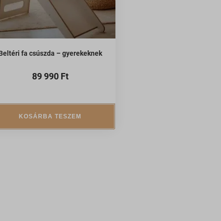
Beltéri fa csúszda – gyerekeknek
89 990
Ft
KOSÁRBA TESZEM