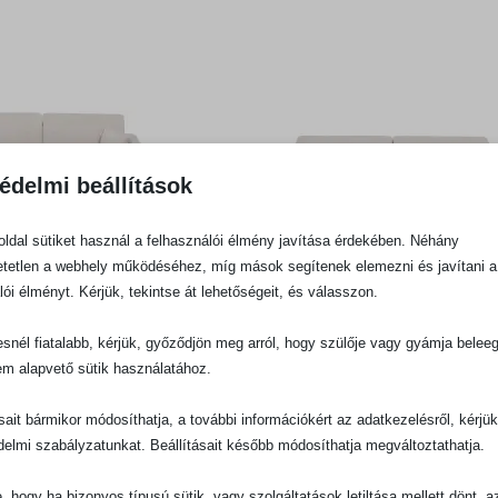
édelmi beállítások
ldal sütiket használ a felhasználói élmény javítása érdekében. Néhány
tetlen a webhely működéséhez, míg mások segítenek elemezni és javítani a
lói élményt. Kérjük, tekintse át lehetőségeit, és válasszon.
snél fiatalabb, kérjük, győződjön meg arról, hogy szülője vagy gyámja belee
em alapvető sütik használatához.
ásait bármikor módosíthatja, a további információkért az adatkezelésről, kérjü
delmi szabályzatunkat. Beállításait később módosíthatja megváltoztathatja.
e, hogy ha bizonyos típusú sütik, vagy szolgáltatások letiltása mellett dönt, a