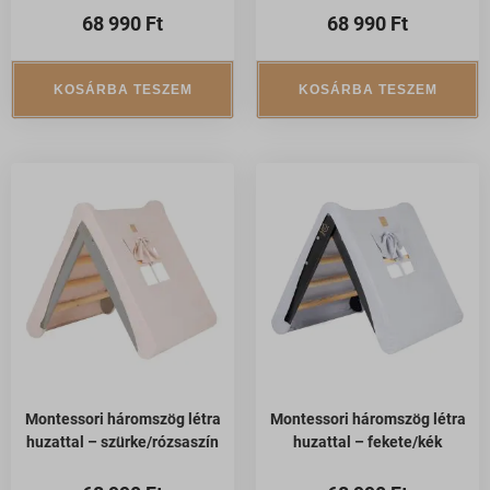
68 990
Ft
68 990
Ft
KOSÁRBA TESZEM
KOSÁRBA TESZEM
Montessori háromszög létra
Montessori háromszög létra
huzattal – szürke/rózsaszín
huzattal – fekete/kék