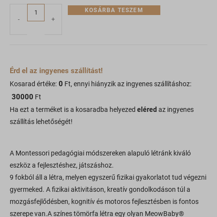
KOSÁRBA TESZEM
-
+
Érd el az ingyenes szállítást!
0
Kosarad értéke:
Ft, ennyi hiányzik az ingyenes szállításhoz:
30000
Ft
Ha ezt a terméket is a kosaradba helyezed
eléred
az ingyenes
szállítás lehetőségét!
A Montessori pedagógiai módszereken alapuló létránk kiváló
eszköz a fejlesztéshez, játszáshoz.
9 fokból áll a létra, melyen egyszerű fizikai gyakorlatot tud végezni
gyermeked. A fizikai aktivitáson, kreatív gondolkodáson túl a
mozgásfejlődésben, kognitív és motoros fejlesztésben is fontos
szerepe van.A színes tömörfa létra egy olyan MeowBaby®