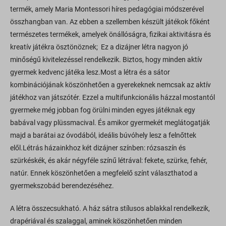
termék, amely Maria Montessori híres pedagógiai módszerével
összhangban van. Az ebben a szellemben készült játékok főként
természetes termékek, amelyek önállóságra, fizikai aktivitásra és
kreatív játékra ösztönöznek; Ez a dizájner létra nagyon jó
minőségű kivitelezéssel rendelkezik. Biztos, hogy minden aktív
gyermek kedvenc játéka lesz.Most a létra és a sátor
kombinációjának köszönhetően a gyerekeknek nemcsak az aktív
játékhoz van játszótér. Ezzel a multifunkcionális házzal mostantól
gyermeke még jobban fog örülni minden egyes játéknak egy
babával vagy plüssmacival. És amikor gyermekét meglátogatják
majd a barátai az óvodából, ideális búvóhely lesz a felnőttek
elől.Létrás házainkhoz két dizájner színben: rózsaszín és
szürkéskék, és akár négyféle színű létrával: fekete, szürke, fehér,
natúr. Ennek köszönhetően a megfelelő színt választhatod a
gyermekszobád berendezéséhez.
A létra összecsukható. A ház sátra stílusos ablakkal rendelkezik,
drapériával és szalaggal, aminek köszönhetően minden