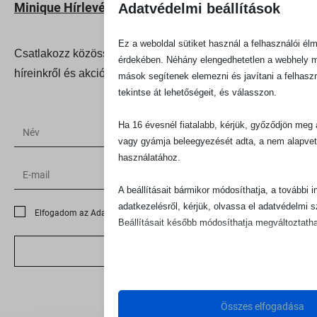
Minique Hírlevél
Adatvédelmi beállítások
Ez a weboldal sütiket használ a felhasználói él
Csatlakozz közösségünkhöz, hogy le ne maradj a
érdekében. Néhány elengedhetetlen a webhely
híreinkről és akcióinkról!
mások segítenek elemezni és javítani a felhaszn
tekintse át lehetőségeit, és válasszon.
Ha 16 évesnél fiatalabb, kérjük, győződjön meg a
vagy gyámja beleegyezését adta, a nem alapvet
használatához.
A beállításait bármikor módosíthatja, a további i
adatkezelésről, kérjük, olvassa el adatvédelmi 
Elfogadom az Adatkezelési tájékoztatót
Beállításait később módosíthatja megváltoztatha
IDE VELE
Ne feledje, hogy ha bizonyos típusú sütik, vagy
letiltása mellett dönt, az befolyásolhatja a webhel
élményét és az általunk kínált szolgáltatásokat.
Összes elfogadása