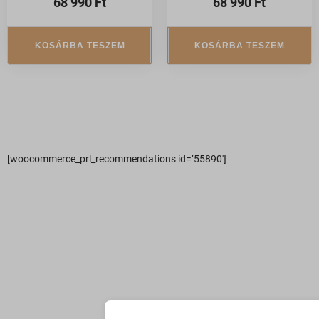
68 990
Ft
68 990
Ft
KOSÁRBA TESZEM
KOSÁRBA TESZEM
[woocommerce_prl_recommendations id=’55890′]