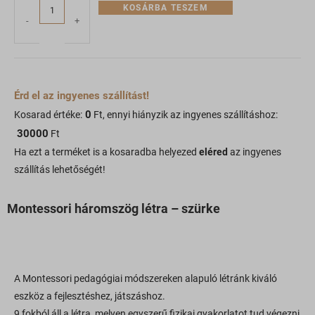
KOSÁRBA TESZEM
-
+
Érd el az ingyenes szállítást!
0
Kosarad értéke:
Ft, ennyi hiányzik az ingyenes szállításhoz:
30000
Ft
Ha ezt a terméket is a kosaradba helyezed
eléred
az ingyenes
szállítás lehetőségét!
Montessori háromszög létra – szürke
A Montessori pedagógiai módszereken alapuló létránk kiváló
eszköz a fejlesztéshez, játszáshoz.
9 fokból áll a létra, melyen egyszerű fizikai gyakorlatot tud végezni