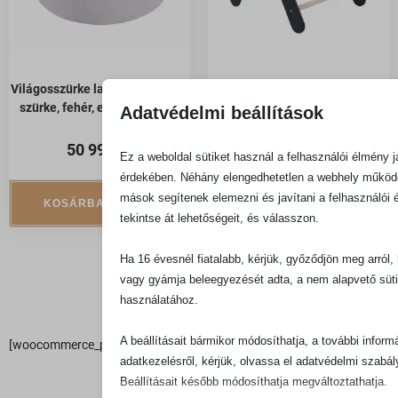
Világosszürke labdamedence –
Montessori háromszög létra –
szürke, fehér, ezüst labdával
fekete
Adatvédelmi beállítások
50 990
Ft
49 990
Ft
Ez a weboldal sütiket használ a felhasználói élmény j
érdekében. Néhány elengedhetetlen a webhely műkö
mások segítenek elemezni és javítani a felhasználói 
KOSÁRBA TESZEM
KOSÁRBA TESZEM
tekintse át lehetőségeit, és válasszon.
Ha 16 évesnél fiatalabb, kérjük, győződjön meg arról,
vagy gyámja beleegyezését adta, a nem alapvető süt
használatához.
A beállításait bármikor módosíthatja, a további inform
[woocommerce_prl_recommendations id=’55890′]
adatkezelésről, kérjük, olvassa el adatvédelmi szabál
Beállításait később módosíthatja megváltoztathatja.