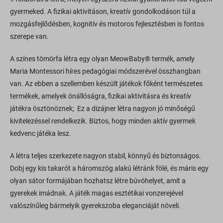
gyermeked. A fizikai aktivitáson, kreatív gondolkodáson túl a
mozgásfejlődésben, kognitív és motoros fejlesztésben is fontos
szerepe van.
A színes tömörfa létra egy olyan MeowBaby® termék, amely
Maria Montessori híres pedagógiai módszerével összhangban
van. Az ebben a szellemben készült játékok főként természetes
termékek, amelyek önállóságra, fizikai aktivitásra és kreatív
játékra ösztönöznek; Ez a dizájner létra nagyon jó minőségű
kivitelezéssel rendelkezik. Biztos, hogy minden aktív gyermek
kedvenc játéka lesz.
A létra teljes szerkezete nagyon stabil, könnyű és biztonságos.
Dobj egy kis takarót a háromszög alakú létránk fölé, és máris egy
olyan sátor formájában hozhatsz létre búvóhelyet, amit a
gyerekek imádnak. A játék magas esztétikai vonzerejével
valószínűleg bármelyik gyerekszoba eleganciáját növeli.