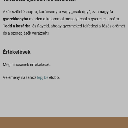
Akár születésnapra, karácsonyra vagy „csak úgy”, ez a
nagy fa
gyerekkonyha
minden alkalommal mosolyt csal a gyerekek arcára.
Tedd a kosárba
, és figyeld, ahogy gyermeked felfedezi a főzés örömét
és a szerepjáték varázsát!
Értékelések
Még nincsenek értékelések.
Vélemény írásához
lépj be
előbb.