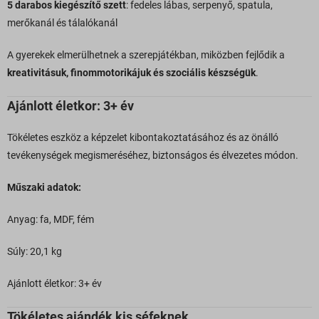
5 darabos kiegészítő szett
: fedeles lábas, serpenyő, spatula,
merőkanál és tálalókanál
A gyerekek elmerülhetnek a szerepjátékban, miközben fejlődik a
kreativitásuk, finommotorikájuk és szociális készségük
.
Ajánlott életkor: 3+ év
Tökéletes eszköz a képzelet kibontakoztatásához és az önálló
tevékenységek megismeréséhez, biztonságos és élvezetes módon.
Műszaki adatok:
Anyag: fa, MDF, fém
Súly: 20,1 kg
Ajánlott életkor: 3+ év
Tökéletes ajándék kis séfeknek