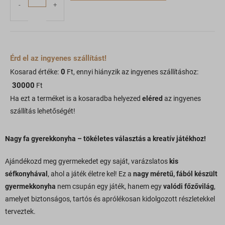
-
+
Érd el az ingyenes szállítást!
0
Kosarad értéke:
Ft, ennyi hiányzik az ingyenes szállításhoz:
30000
Ft
Ha ezt a terméket is a kosaradba helyezed
eléred
az ingyenes
szállítás lehetőségét!
Nagy fa gyerekkonyha – tökéletes választás a kreatív játékhoz!
Ajándékozd meg gyermekedet egy saját, varázslatos
kis
séfkonyhával
, ahol a játék életre kel! Ez a
nagy méretű, fából készült
gyermekkonyha
nem csupán egy játék, hanem egy
valódi főzővilág
,
amelyet biztonságos, tartós és aprólékosan kidolgozott részletekkel
terveztek.