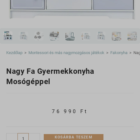
Kezdőlap
>
Montessori és más nagymozgásos játékok
>
Fakonyha
>
Nag
Nagy Fa Gyermekkonyha
Mosógéppel
76 990
Ft
KOSÁRBA TESZEM