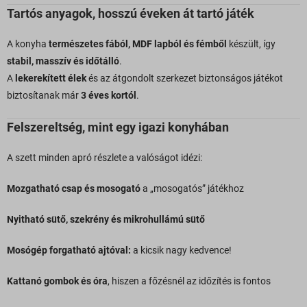
Tartós anyagok, hosszú éveken át tartó játék
A konyha
természetes fából, MDF lapból és fémből
készült, így
stabil, masszív és időtálló
.
A
lekerekített élek
és az átgondolt szerkezet biztonságos játékot
biztosítanak már
3 éves kortól
.
Felszereltség, mint egy igazi konyhában
A szett minden apró részlete a valóságot idézi:
Mozgatható csap és mosogató
a „mosogatós” játékhoz
Nyitható sütő, szekrény és mikrohullámú sütő
Mosógép forgatható ajtóval:
a kicsik nagy kedvence!
Kattanó gombok és óra
, hiszen a főzésnél az időzítés is fontos