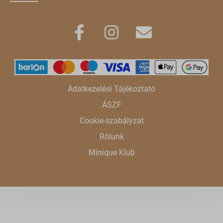
region1.google-analytics.com
pys_woo_purchase_order_id_ga
www.google-analytics.com
wc_*
www.googletagmanager.com
accounts.google.com
admin.fogyasztobarat.hu
bu.identixweb.com
Adatkezelési Tájékoztató
bun.identixweb.com
ÁSZF
cdn-account.optimonk.com
Cookie-szabályzat
cdn-asset.optimonk.com
Rólunk
cdn-limit.optimonk.com
Minique Klub
filtering.adblock360.com
front.optimonk.com
gs-cdn.optimonk.com
i.ytimg.com