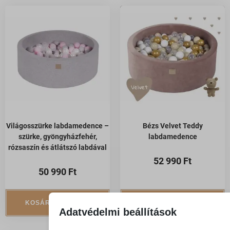
Világosszürke labdamedence –
Bézs Velvet Teddy
szürke, gyöngyházfehér,
labdamedence
rózsaszín és átlátszó labdával
52 990
Ft
50 990
Ft
KOSÁRBA TESZEM
KOSÁRBA TESZEM
Adatvédelmi beállítások