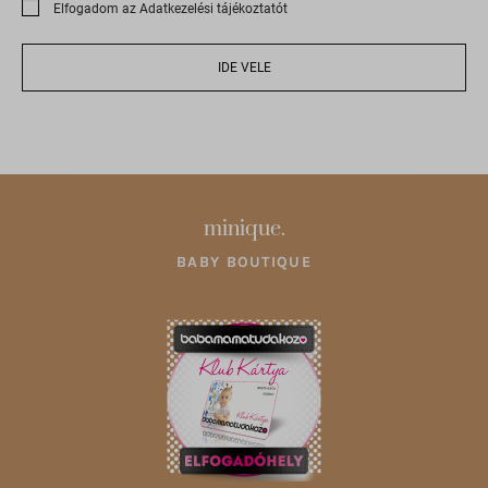
Elfogadom az Adatkezelési tájékoztatót
onsite.optimonk.com
static.xx.fbcdn.net
IDE VELE
web.facebook.com
www.google.at
www.google.co.uk
www.google.cz
minique.
www.google.de
BABY BOUTIQUE
www.google.hu
www.google.ro
www.google.si
www.google.sk
www.gstatic.com