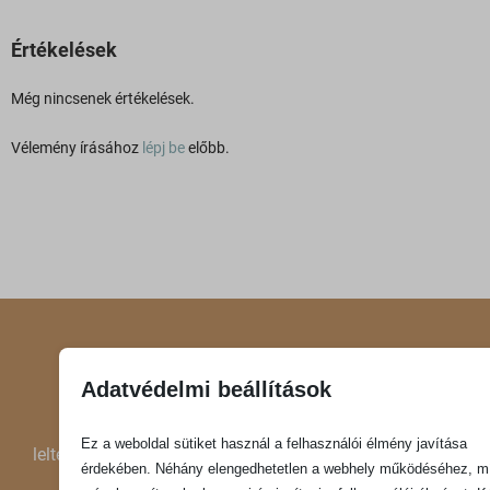
Értékelések
Még nincsenek értékelések.
Vélemény írásához
lépj be
előbb.
Adatvédelmi beállítások
KÖZEL 4000 CSALÁD
Ez a weboldal sütiket használ a felhasználói élmény javítása
lelte örömét termékeinkben, Téged is várunk szeretettel!
érdekében. Néhány elengedhetetlen a webhely működéséhez, m