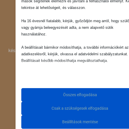
mások segítenek elemezni és javítani a felhasználói élményt. Ké
tekintse át lehetőségeit, és válasszon.
Ha 16 évesnél fiatalabb, kérjük, győződjön meg arról, hogy szülő
vagy gyámja beleegyezését adta, a nem alapvető sütik
használatához.
GYORS KISZÁLLÍTÁS
A beállításait bármikor módosíthatja, a további információkért az
készleten lévő termékeink akár másnap Nálad lehetnek!
adatkezelésről, kérjük, olvassa el adatvédelmi szabályzatunkat.
Beállításait később módosíthatja megváltoztathatja.
Ne feledje, hogy ha bizonyos típusú sütik, vagy szolgáltatások
letiltása mellett dönt, az befolyásolhatja a webhely által nyújtott
élményét és az általunk kínált szolgáltatásokat.
Összes elfogadása
SEGÍTŐKÉSZ ÜGYFÉLSZOLGÁLAT
Alapvető
Csak a szükségesek elfogadása
Az alapvető sütik és szolgáltatások biztosítják az oldal megfe
keress minket bátran kérdéseiddel!
működéséhez. Ezek a sütik és szolgáltatások a GDPR szeri
Beállítások mentése
igénylik a felhasználó hozzájárulását.