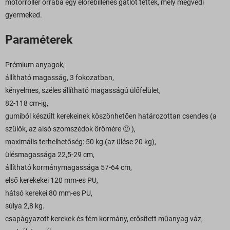
motorroller orrába egy előrebillenés gátlót tettek, mely megvédi
gyermeked.
Paraméterek
Prémium anyagok,
állítható magasság, 3 fokozatban,
kényelmes, széles állítható magasságú ülőfelület,
82-118 cm-ig,
gumiból készült kerekeinek köszönhetően határozottan csendes (a
szülők, az alsó szomszédok örömére 🙂 ),
maximális terhelhetőség: 50 kg (az ülése 20 kg),
ülésmagassága 22,5-29 cm,
állítható kormánymagassága 57-64 cm,
első kerekekei 120 mm-es PU,
hátsó kerekei 80 mm-es PU,
súlya 2,8 kg.
csapágyazott kerekek és fém kormány, erősített műanyag váz,