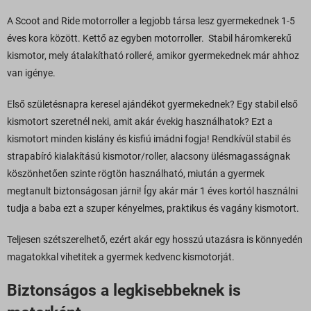
A Scoot and Ride motorroller a legjobb társa lesz gyermekednek 1-5
éves kora között. Kettő az egyben motorroller. Stabil háromkerekű
kismotor, mely átalakítható rolleré, amikor gyermekednek már ahhoz
van igénye.
Első születésnapra keresel ajándékot gyermekednek? Egy stabil első
kismotort szeretnél neki, amit akár évekig használhatok? Ezt a
kismotort minden kislány és kisfiú imádni fogja! Rendkívül stabil és
strapabíró kialakítású kismotor/roller, alacsony ülésmagasságnak
köszönhetően szinte rögtön használható, miután a gyermek
megtanult biztonságosan járni! Így akár már 1 éves kortól használni
tudja a baba ezt a szuper kényelmes, praktikus és vagány kismotort.
Teljesen szétszerelhető, ezért akár egy hosszú utazásra is könnyedén
magatokkal vihetitek a gyermek kedvenc kismotorját.
Biztonságos a legkisebbeknek is