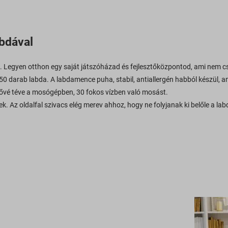
bdával
 Legyen otthon egy saját játszóházad és fejlesztőközpontod, ami nem cs
 darab labda. A labdamence puha, stabil, antiallergén habból készül, 
etővé téve a mosógépben, 30 fokos vízben való mosást.
 Az oldalfal szivacs elég merev ahhoz, hogy ne folyjanak ki belőle a la