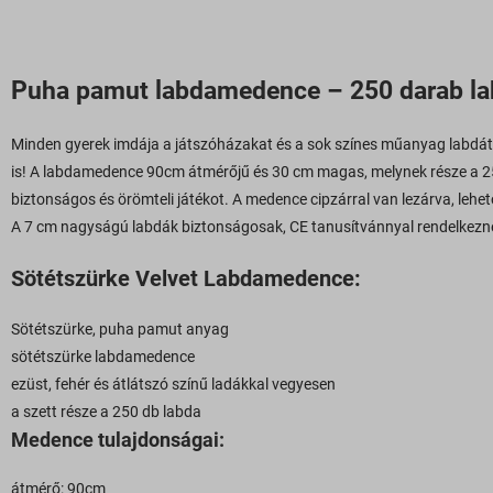
Puha pamut labdamedence – 250 darab la
Minden gyerek imdája a játszóházakat és a sok színes műanyag labdát.
is! A labdamedence 90cm átmérőjű és 30 cm magas, melynek része a 250
biztonságos és örömteli játékot. A medence cipzárral van lezárva, leh
A 7 cm nagyságú labdák biztonságosak, CE tanusítvánnyal rendelkeznek.
Sötétszürke Velvet Labdamedence:
Sötétszürke, puha pamut anyag
sötétszürke labdamedence
ezüst, fehér és átlátszó színű ladákkal vegyesen
a szett része a 250 db labda
Medence tulajdonságai:
átmérő: 90cm