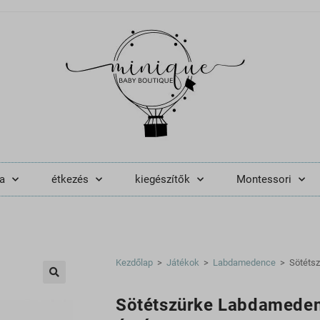
a
étkezés
kiegészítők
Montessori
Kezdőlap
>
Játékok
>
Labdamedence
>
Sötétsz
🔍
Sötétszürke Labdamedenc