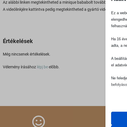
Az alábbi linken megtekintheted a minique bababolt további
labdamede
A videólinkjére kattintva pedig megtekintheted a gyártó videóját a hab
Ez a webo
elengedhe
felhaszná
Ha 16 éve
Értékelések
adta, a n
Még nincsenek értékelések.
A beállít
el adatvé
Vélemény írásához
lépj be
előbb.
Ne feledj
befolyáso
Alapv
Az ala
sütik 