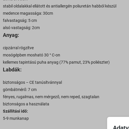
stabil oldalakkal ellátott és antiallergén poliuretán habból készül
medence magassága: 30cm
falvastagság: 5 cm
alsó vastagság: 2cm
Anyag:
cipzárral rögzítve
mosógépben mosható 30 ° C-on
kellemes tapintású puha anyag (77% pamut, 23% poliészter)
Labdák:
biztonságos – CE tanúsítvánnyal
gömbátmérő: 7 cm
fényes, rugalmas, nem mérgező, nem reped, szagtalan
biztonságos a használata
Szállítási idő:
5-9 munkanap
Adatv