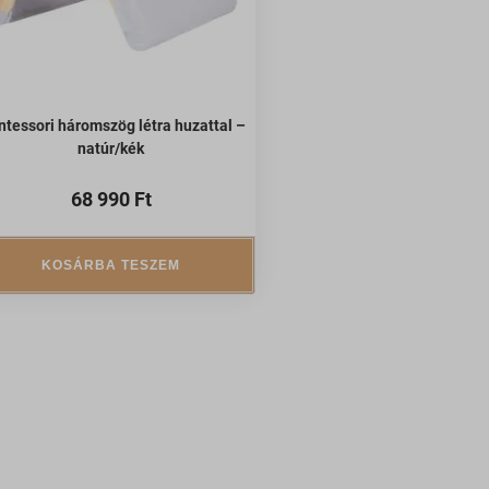
tessori háromszög létra huzattal –
natúr/kék
68 990
Ft
KOSÁRBA TESZEM