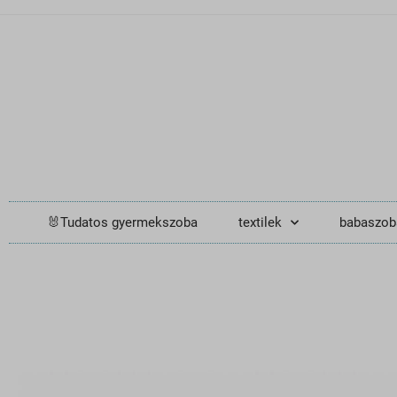
🐰Tudatos gyermekszoba
textilek
babaszob