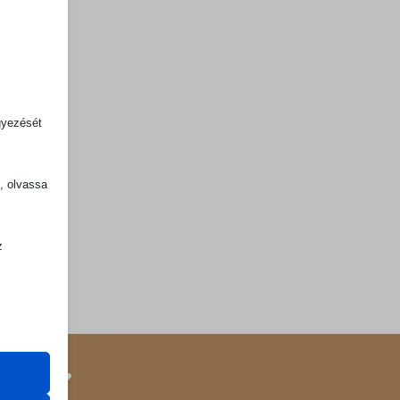
gyezését
k, olvassa
z
.
zek a