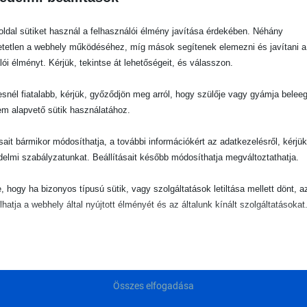
ncéit.
szivacs játékokról és labdamedencékről:
itt.
ldal sütiket használ a felhasználói élmény javítása érdekében. Néhány
tetlen a webhely működéséhez, míg mások segítenek elemezni és javítani a
lói élményt. Kérjük, tekintse át lehetőségeit, és válasszon.
snél fiatalabb, kérjük, győződjön meg arról, hogy szülője vagy gyámja belee
em alapvető sütik használatához.
ásait bármikor módosíthatja, a további információkért az adatkezelésről, kérjü
delmi szabályzatunkat. Beállításait később módosíthatja megváltoztathatja.
e, hogy ha bizonyos típusú sütik, vagy szolgáltatások letiltása mellett dönt, a
lhatja a webhely által nyújtott élményét és az általunk kínált szolgáltatásokat
ető
pvető sütik és szolgáltatások biztosítják az oldal megfelelő működéséhez. E
és szolgáltatások a GDPR szerint nem igénylik a felhasználó hozzájárulását.
Összes elfogadása
Részletek megjelenítése