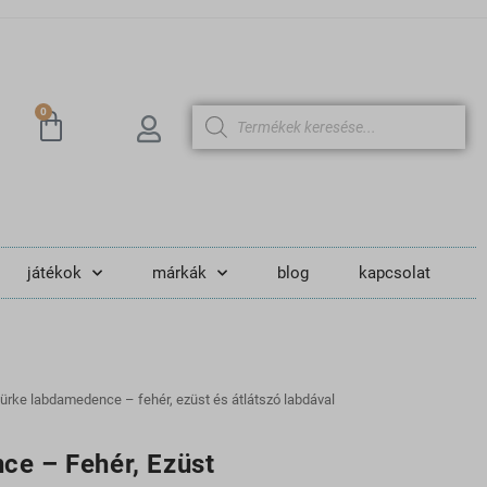
0
játékok
márkák
blog
kapcsolat
ürke labdamedence – fehér, ezüst és átlátszó labdával
e – Fehér, Ezüst