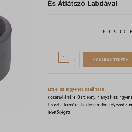
És Átlátszó Labdával
50 990
-
+
KOSÁRBA TESZEM
Érd el az ingyenes szállítást!
0
Kosarad értéke:
Ft, ennyi hiányzik az ingyene
Ha ezt a terméket is a kosaradba helyezed
elé
lehetőségét!