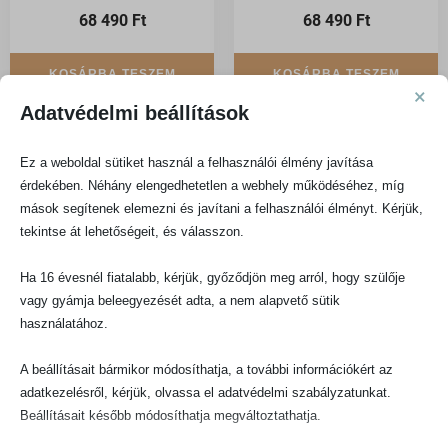
68 490
Ft
68 490
Ft
KOSÁRBA TESZEM
KOSÁRBA TESZEM
×
Adatvédelmi beállítások
Ha szívesen töltöd az idődet a konyhában, vond be gyermekedet is
Ez a weboldal sütiket használ a felhasználói élmény javítása
ebbe a nagyszerű élménybe. Hagyd, hogy felfedezze a világot az
érdekében. Néhány elengedhetetlen a webhely működéséhez, míg
érzékszervein keresztül: tapintson, szagoljon, ízleljen és kérdezzen
mások segítenek elemezni és javítani a felhasználói élményt. Kérjük,
tekintse át lehetőségeit, és válasszon.
bátran. Ez nemcsak kiváló lehetőség számára a fejlődésre, hanem
értékes, közös pillanatokat is ad, amelyek mélyítik a köztetek lévő
Ha 16 évesnél fiatalabb, kérjük, győződjön meg arról, hogy szülője
kapcsolatot. Az együtt töltött konyhai idő igazi élmény és tanulás
vagy gyámja beleegyezését adta, a nem alapvető sütik
egyszerre.
használatához.
A beállításait bármikor módosíthatja, a további információkért az
adatkezelésről, kérjük, olvassa el adatvédelmi szabályzatunkat.
Beállításait később módosíthatja megváltoztathatja.