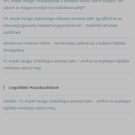
VIII. Anyák hangja: Hozzátáplálás 6 hónapos kortól | Mikor kezdjük, mit
adjunk és hogyan kerüljük el a fulladásveszélyt?
VII. Anyák hangja: Egészséges étkezés ünnepek alatt: így állítsd be az
édességfogyasztás határait kisgyermekeknél – Szakértői útmutató
szülőknek
Montessori módszer otthon – természetes játékok és a tudatos fejlődés
támogatása
VI. Anyák hangja: Kizárólagos anyatej fejés – amikor az anyatejes táplálás
másképp valósul meg
Legutóbbi Hozzászólások
Vásárló
-
VI. Anyák hangja: Kizárólagos anyatej fejés – amikor az anyatejes
táplálás másképp valósul meg