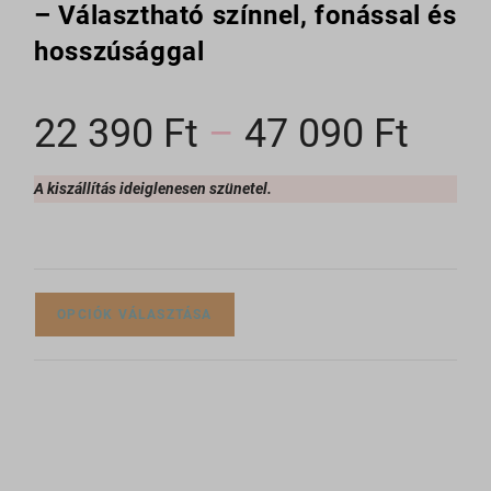
– Választható színnel, fonással és
hosszúsággal
22 390
Ft
–
47 090
Ft
A kiszállítás ideiglenesen szünetel.
OPCIÓK VÁLASZTÁSA