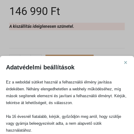
146 990
Ft
A kiszállítás ideiglenesen szünetel.
×
KOSÁRBA TESZEM
-
+
Adatvédelmi beállítások
Ez a weboldal sütiket használ a felhasználói élmény javítása
érdekében. Néhány elengedhetetlen a webhely működéséhez, míg
mások segítenek elemezni és javítani a felhasználói élményt. Kérjük,
tekintse át lehetőségeit, és válasszon.
Ha 16 évesnél fiatalabb, kérjük, győződjön meg arról, hogy szülője
vagy gyámja beleegyezését adta, a nem alapvető sütik
használatához.