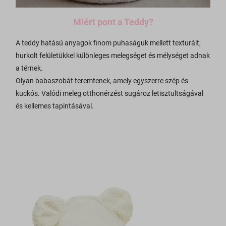
Miért pont a Teddy?
A teddy hatású anyagok finom puhaságuk mellett texturált,
hurkolt felületükkel különleges melegséget és mélységet adnak
a térnek.
Olyan babaszobát teremtenek, amely egyszerre szép és
kuckós. Valódi meleg otthonérzést sugároz letisztultságával
és kellemes tapintásával.