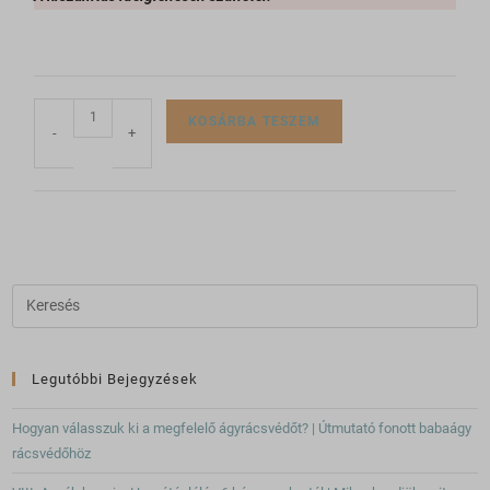
www.google.co.uk
www.google.cz
www.google.de
KOSÁRBA TESZEM
www.google.hu
-
+
www.google.ro
www.google.si
www.google.sk
www.gstatic.com
Legutóbbi Bejegyzések
Hogyan válasszuk ki a megfelelő ágyrácsvédőt? | Útmutató fonott babaágy
rácsvédőhöz