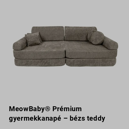
MeowBaby® Prémium
gyermekkanapé – bézs teddy