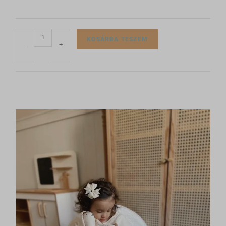
sbjs_current
_iCartWidgetTimer
sbjs_current_add
_ICRCartTimer
sbjs_first
KOSÁRBA TESZEM
-
+
*_state
sbjs_first_add
ba_sid*
sbjs_migrations
ba_vid*
sbjs_session
dl_lc_dismissed_notice
sbjs_udata
gridcookie
pixel.barion.com
optiMonkViewedProducts
region1.google-analytics.com
pys_woo_purchase_order_id_ga
www.google-analytics.com
wc_*
www.googletagmanager.com
accounts.google.com
admin.fogyasztobarat.hu
bu.identixweb.com