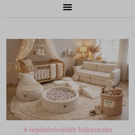
A legölelnivalóbb babaszoba