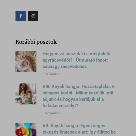
Korábbi posztok
Hogyan válasszuk ki a megfelelő
ágyrácsvédőt? | Útmutató fonott
babaágy rácsvédőhöz
Read More »
VIII. Anyák hangja: Hozzátáplálás 6
hónapos kortól | Mikor kezdjük, mit
adjunk és hogyan kerüljük el a
fulladásveszélyt?
Read More »
VII. Anyák hangja: Egészséges
étkezés ünnepek alatt: így állítsd be