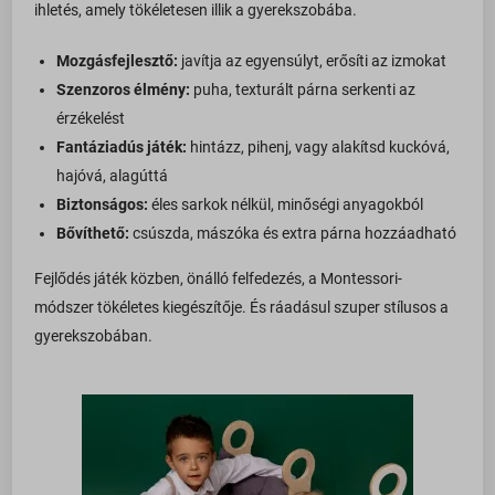
ihletés, amely tökéletesen illik a gyerekszobába.
wc_*
www.googletagmanager.com
accounts.google.com
Mozgásfejlesztő:
javítja az egyensúlyt, erősíti az izmokat
admin.fogyasztobarat.hu
Szenzoros élmény:
puha, texturált párna serkenti az
érzékelést
bu.identixweb.com
Fantáziadús játék:
hintázz, pihenj, vagy alakítsd kuckóvá,
bun.identixweb.com
hajóvá, alagúttá
cdn-account.optimonk.com
Biztonságos:
éles sarkok nélkül, minőségi anyagokból
cdn-asset.optimonk.com
Bővíthető:
csúszda, mászóka és extra párna hozzáadható
cdn-limit.optimonk.com
Fejlődés játék közben, önálló felfedezés, a Montessori-
filtering.adblock360.com
módszer tökéletes kiegészítője. És ráadásul szuper stílusos a
gyerekszobában.
front.optimonk.com
gs-cdn.optimonk.com
i.ytimg.com
ipapi.co
jfapiprod.optimonk.com