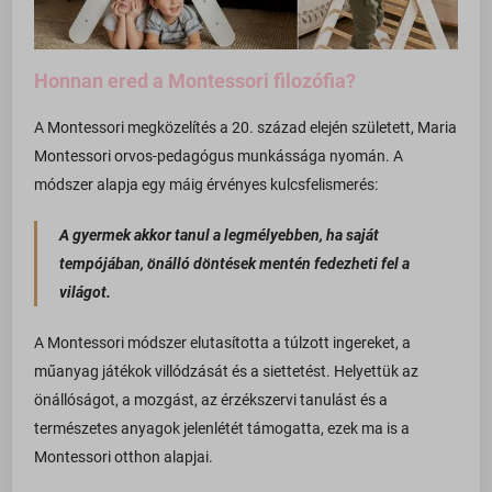
Honnan ered a Montessori filozófia?
A Montessori megközelítés a 20. század elején született, Maria
Montessori orvos-pedagógus munkássága nyomán. A
módszer alapja egy máig érvényes kulcsfelismerés:
A gyermek akkor tanul a legmélyebben, ha saját
tempójában, önálló döntések mentén fedezheti fel a
világot.
A Montessori módszer elutasította a túlzott ingereket, a
műanyag játékok villódzását és a siettetést. Helyettük az
önállóságot, a mozgást, az érzékszervi tanulást és a
természetes anyagok jelenlétét támogatta, ezek ma is a
Montessori otthon alapjai.