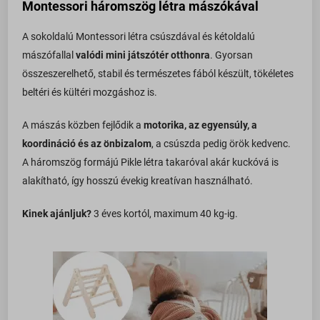
Montessori háromszög létra mászókával
A sokoldalú Montessori létra csúszdával és kétoldalú
mászófallal
valódi mini játszótér otthonra
. Gyorsan
összeszerelhető, stabil és természetes fából készült, tökéletes
beltéri és kültéri mozgáshoz is.
A mászás közben fejlődik a
motorika, az egyensúly, a
koordináció és az önbizalom
, a csúszda pedig örök kedvenc.
A háromszög formájú Pikle létra takaróval akár kuckóvá is
alakítható, így hosszú évekig kreatívan használható.
Kinek ajánljuk?
3 éves kortól, maximum 40 kg-ig.