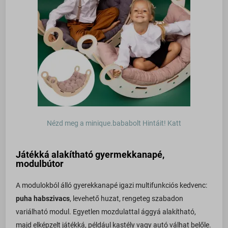
onsite.optimonk.com
static.xx.fbcdn.net
web.facebook.com
www.google.at
www.google.co.uk
www.google.cz
www.google.de
Nézd meg a minique.bababolt Hintáit! Katt
www.google.hu
www.google.ro
Játékká alakítható gyermekkanapé,
modulbútor
www.google.si
www.google.sk
A modulokból álló gyerekkanapé igazi multifunkciós kedvenc:
www.gstatic.com
puha habszivacs
, levehető huzat, rengeteg szabadon
variálható modul. Egyetlen mozdulattal ággyá alakítható,
majd elképzelt játékká, például kastély vagy autó válhat belőle.