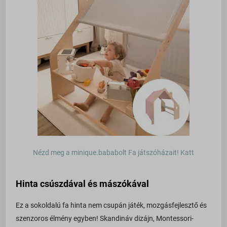
www.googleadservices.com
pys_utm_source
_iCartFreeProductQty
pys_utm_term
_iCartFullCartFreeShipping
pysAddToCartFragmentId
_iCartProgressBar
pysTrafficSource
_icartUpsellDiscount
sbjs_current
_iCartWidgetTimer
sbjs_current_add
_ICRCartTimer
sbjs_first
*_state
sbjs_first_add
ba_sid*
sbjs_migrations
ba_vid*
Nézd meg a minique.bababolt Fa játszóházait! Katt
sbjs_session
dl_lc_dismissed_notice
sbjs_udata
Hinta csúszdával és mászókával
gridcookie
pixel.barion.com
optiMonkViewedProducts
Ez a sokoldalú fa hinta nem csupán játék, mozgásfejlesztő és
region1.google-analytics.com
pys_woo_purchase_order_id_ga
szenzoros élmény egyben! Skandináv dizájn, Montessori-
www.google-analytics.com