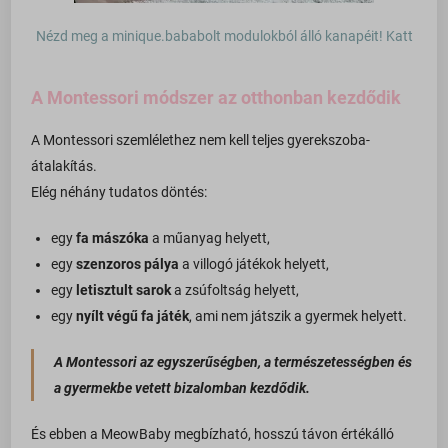
Nézd meg a minique.bababolt modulokból álló kanapéit! Katt
A Montessori módszer az otthonban kezdődik
A Montessori szemlélethez nem kell teljes gyerekszoba-
átalakítás.
Elég néhány tudatos döntés:
egy
fa mászóka
a műanyag helyett,
egy
szenzoros pálya
a villogó játékok helyett,
egy
letisztult sarok
a zsúfoltság helyett,
egy
nyílt végű fa játék
, ami nem játszik a gyermek helyett.
A Montessori az egyszerűségben, a természetességben és
a gyermekbe vetett bizalomban kezdődik.
És ebben a MeowBaby megbízható, hosszú távon értékálló