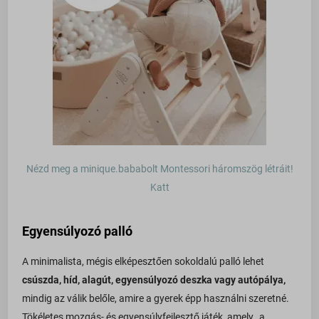
Nézd meg a minique.bababolt Montessori háromszög létráit!
Katt
Egyensúlyozó palló
A minimalista, mégis elképesztően sokoldalú palló lehet
csúszda, híd, alagút, egyensúlyozó deszka vagy autópálya,
mindig az válik belőle, amire a gyerek épp használni szeretné.
Tökéletes mozgás- és egyensúlyfejlesztő játék, amely „a