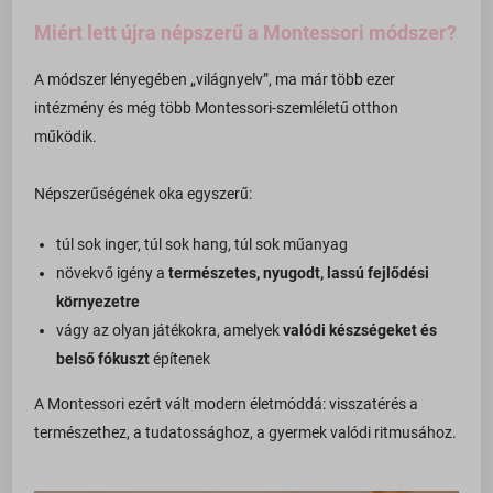
Miért lett újra népszerű a Montessori módszer?
A módszer lényegében „világnyelv”, ma már több ezer
intézmény és még több Montessori-szemléletű otthon
működik.
Népszerűségének oka egyszerű:
túl sok inger, túl sok hang, túl sok műanyag
növekvő igény a
természetes, nyugodt, lassú fejlődési
környezetre
vágy az olyan játékokra, amelyek
valódi készségeket és
belső fókuszt
építenek
A Montessori ezért vált modern életmóddá: visszatérés a
természethez, a tudatossághoz, a gyermek valódi ritmusához.