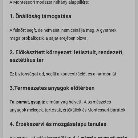
A Montessori módszer néhány alappillére:
1. Önállóság támogatása
A felnőtt segít, de nem siet, nem csinálja meg. A gyermek
maga próbálkozik, a saját erejében bízva.
2. Előkészített környezet: letisztult, rendezett,
esztétikus tér
Ez biztonságot ad, segíti a koncentrációt és a harmóniát.
3.Természetes anyagok előtérben
Fa, pamut, gyapjú:
a műanyag helyett. A természetes
anyagok melegek, tartósak, értékállók és Montessori-barátok.
4.
Érzékszervi és mozgásalapú tanulás
A gyermek a testén keresztül tanul. A
mászás, egyensúlyozás,