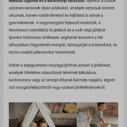
Mikulás izgalma és a karácsonyi varázslat.
Ilyenkor a szülők
szívesen keresnek olyan játékokat, amelyek nemcsak örömet
okoznak, hanem valódi élményt és fejlődést is adnak a
gyermekeknek. A nagymozgást fejlesztő eszközök, a
Montessori szemléletű fa játékok és a nyílt végű játékok
ilyenkor különösen értékesek: segítenek levezetni a téli
időszakban felgyülemlő energiát, támogatják a kreativitást, és
közös családi pillanatokat teremtenek.
Ebben a bejegyzésben összegyűjtöttük azokat a játékokat,
amelyek tökéletes választások lehetnek Mikulásra,
karácsonyra vagy az ünnepi időszak bármely napjára, legyen
szó mozgásfejlesztésről vagy szabad játékélményekről.