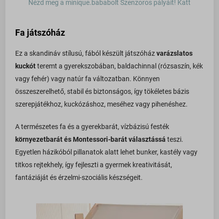
Nézd meg a minique.bababolt Szenzoros pályáit! Katt
wp-settings-time-*
_gcl_aw
Egyéb szolgáltatások
last_pys_utm_content
minique.hu
a.tile.openstreetmap.org
_gcl_gs
Ez a kategória minden olyan sütit, domaint és szolgáltatást
Fa játszóház
last_pys_utm_medium
www.minique.hu
magában foglal, amelyek nem tartoznak a megadott kategóriákba,
b.tile.openstreetmap.org
last_pys_fbadid
last_pysTrafficSource
vagy amelyeket nem kategorizáltak.
Ez a skandináv stílusú, fából készült játszóház
varázslatos
c.tile.openstreetmap.org
last_pys_gadid
Részletek megjelenítése
pys_advanced_form_data
kuckót
teremt a gyerekszobában, baldachinnal (rózsaszín, kék
cdn.trustindex.io
last_pys_utm_source
vagy fehér) vagy natúr fa változatban. Könnyen
pys_bingid
_bestUpsellOrderNote
fonts.googleapis.com
last_pys_utm_term
összeszerelhető, stabil és biztonságos, így tökéletes bázis
pys_first_visit
szerepjátékhoz, kuckózáshoz, meséhez vagy pihenéshez.
_dd_s
fonts.gstatic.com
optiMonkClient
pys_landing_page
_iCartAddCustomProduct
image.alza.cz
optiMonkClientId
A természetes fa és a gyerekbarát, vízbázisú festék
pys_padid
_iCartApplyDiscountExpireCookie
lh3.googleusercontent.com
pys_fbadid
környezetbarát és Montessori-barát választássá
teszi.
pys_session_limit
Egyetlen házikóból pillanatok alatt lehet bunker, kastély vagy
_iCartApplyQuestionExpireCookie
secure.gravatar.com
pys_gadid
pys_start_session
titkos rejtekhely, így fejleszti a gyermek kreativitását,
_iCartBundleProductList
www.facebook.com
connect.facebook.net
pys_utm_campaign
fantáziáját és érzelmi-szociális készségeit.
_icartCheckoutDiscountListObj
www.google.com
googleads.g.doubleclick.net
pys_utm_content
_iCartCustomProductdetails
www.youtube.com
pagead2.googlesyndication.com
pys_utm_medium
_iCartFreeProduct