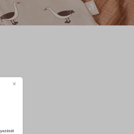
×
gyezését