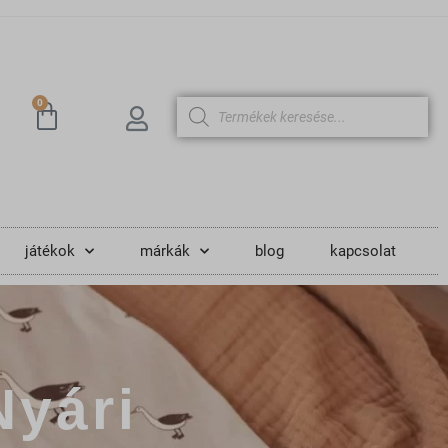
0
játékok
márkák
blog
kapcsolat
Nyári