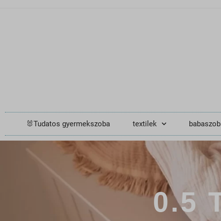
🐰Tudatos gyermekszoba
textilek
babaszob
0.5 