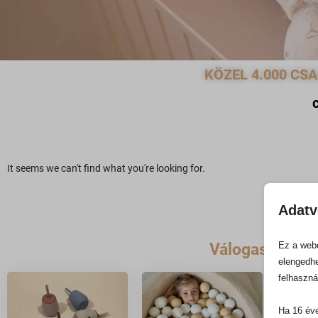
KÖZEL 4.000 CS
It seems we can't find what you're looking for.
Adatv
Válogass kedv
Ez a webo
elengedhe
felhaszná
Ha 16 éve