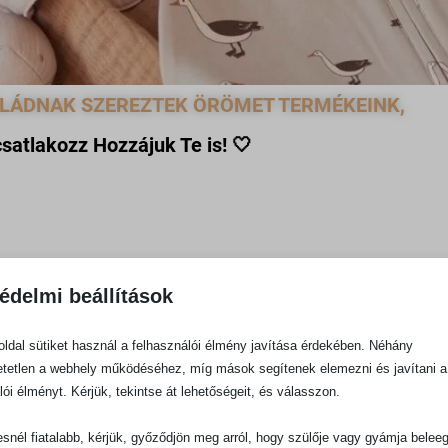
ALÁDNAK SZEREZTEK ÖRÖMET TERMÉKEINK,
csatlakozz Hozzájuk Te is!
🤍
édelmi beállítások
edre legnépszerűbb termékeink között!
ldal sütiket használ a felhasználói élmény javítása érdekében. Néhány
tetlen a webhely működéséhez, míg mások segítenek elemezni és javítani a
lói élményt. Kérjük, tekintse át lehetőségeit, és válasszon.
snél fiatalabb, kérjük, győződjön meg arról, hogy szülője vagy gyámja belee