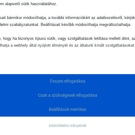
em alapvető sütik használatához.
ásait bármikor módosíthatja, a további információkért az adatkezelésről, kérjü
delmi szabályzatunkat. Beállításait később módosíthatja megváltoztathatja.
e, hogy ha bizonyos típusú sütik, vagy szolgáltatások letiltása mellett dönt, a
művek
(34)
lhatja a webhely által nyújtott élményét és az általunk kínált szolgáltatásokat
ető
pvető sütik és szolgáltatások biztosítják az oldal megfelelő működéséhez. E
és szolgáltatások a GDPR szerint nem igénylik a felhasználó hozzájárulását.
Összes elfogadása
Részletek megjelenítése
ztikai
Csak a szükségesek elfogadása
Consent
isztikai sütik és szolgáltatások felhasználási információkat gyűjtenek, amelye
vé teszik számunkra, hogy betekintést nyerjünk abba, hogyan lépnek kapcsol
Beállítások mentése
tekit_*
tóink a weboldalunkkal.
ie
Részletek megjelenítése
Adatvédelmi irányelvek
gdpr_popup
ting