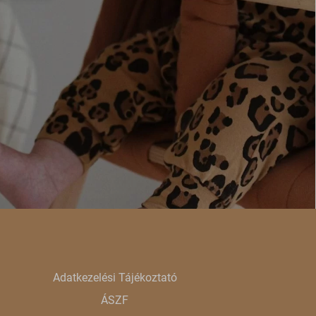
e szabott
böző
, például
ek nem
Adatkezelési Tájékoztató
ÁSZF