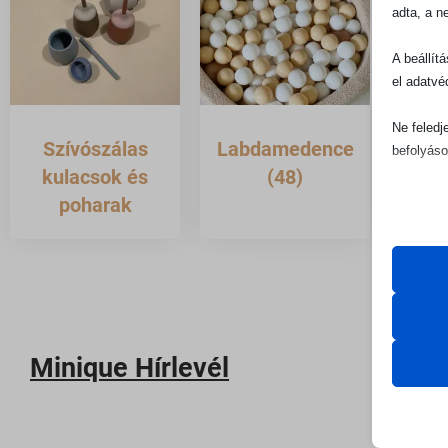
adta, a n
A beállít
el adatvé
Ne feledj
Szívószálas
Labdamedence
Jár
befolyáso
kulacsok és
(48)
poharak
Alapv
Az ala
sütik 
Statis
Cookie
A stat
lehető
Minique Hírlevél
googlesi
látoga
mhcook
moove_
Marke