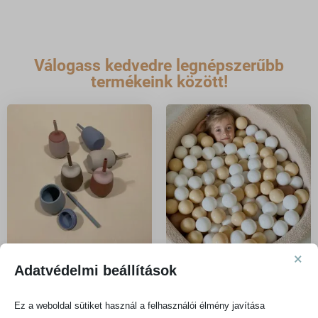
Válogass kedvedre legnépszerűbb
termékeink között!
×
Adatvédelmi beállítások
Szívószálas kulacsok és
Labdamedence
(48)
poharak
Ez a weboldal sütiket használ a felhasználói élmény javítása