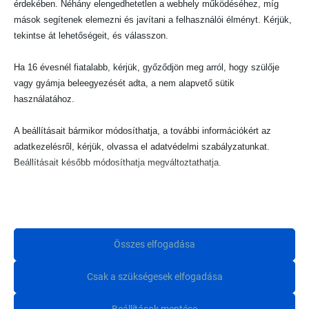
érdekében. Néhány elengedhetetlen a webhely működéséhez, míg
mások segítenek elemezni és javítani a felhasználói élményt. Kérjük,
tekintse át lehetőségeit, és válasszon.
Ha 16 évesnél fiatalabb, kérjük, győződjön meg arról, hogy szülője
vagy gyámja beleegyezését adta, a nem alapvető sütik
használatához.
A beállításait bármikor módosíthatja, a további információkért az
adatkezelésről, kérjük, olvassa el adatvédelmi szabályzatunkat.
Beállításait később módosíthatja megváltoztathatja.
Ne feledje, hogy ha bizonyos típusú sütik, vagy szolgáltatások
Járművek
(34)
letiltása mellett dönt, az befolyásolhatja a webhely által nyújtott
élményét és az általunk kínált szolgáltatásokat.
Összes elfogadása
Alapvető
Csak a szükségesek elfogadása
Az alapvető sütik és szolgáltatások biztosítják az oldal megfelelő
Minique Hírlevél
működéséhez. Ezek a sütik és szolgáltatások a GDPR szerint nem