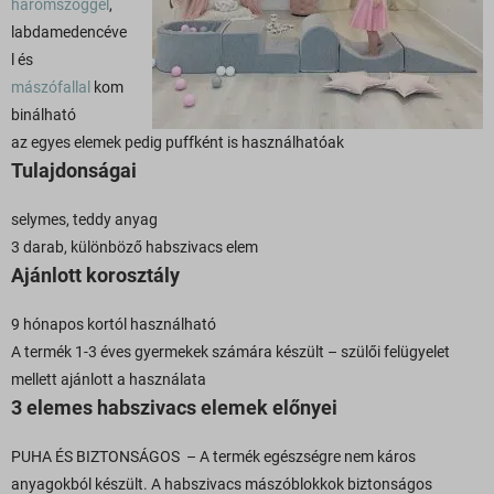
háromszöggel
,
labdamedencéve
l és
mászófallal
kom
binálható
az egyes elemek pedig puffként is használhatóak
Tulajdonságai
selymes, teddy anyag
3 darab, különböző habszivacs elem
Ajánlott korosztály
9 hónapos kortól használható
A termék 1-3 éves gyermekek számára készült – szülői felügyelet
mellett ajánlott a használata
3 elemes habszivacs elemek előnyei
PUHA ÉS BIZTONSÁGOS – A termék egészségre nem káros
anyagokból készült. A habszivacs mászóblokkok biztonságos