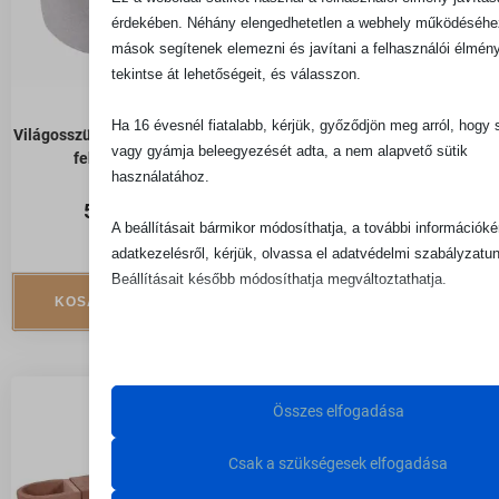
érdekében. Néhány elengedhetetlen a webhely működéséhe
mások segítenek elemezni és javítani a felhasználói élmény
tekintse át lehetőségeit, és válasszon.
Ha 16 évesnél fiatalabb, kérjük, győződjön meg arról, hogy 
Világosszürke labdamedence –
Világosszürke labdamedence –
vagy gyámja beleegyezését adta, a nem alapvető sütik
fehér labdával
szürke, gyöngyházfehér,
használatához.
rózsaszín és átlátszó labdával
50 990
Ft
A beállításait bármikor módosíthatja, a további információké
50 990
Ft
adatkezelésről, kérjük, olvassa el adatvédelmi szabályzatun
Beállításait később módosíthatja megváltoztathatja.
KOSÁRBA TESZEM
KOSÁRBA TESZEM
Ne feledje, hogy ha bizonyos típusú sütik, vagy szolgáltatá
letiltása mellett dönt, az befolyásolhatja a webhely által nyúj
élményét és az általunk kínált szolgáltatásokat.
Összes elfogadása
Alapvető
Csak a szükségesek elfogadása
Az alapvető sütik és szolgáltatások biztosítják az oldal 
működéséhez. Ezek a sütik és szolgáltatások a GDPR s