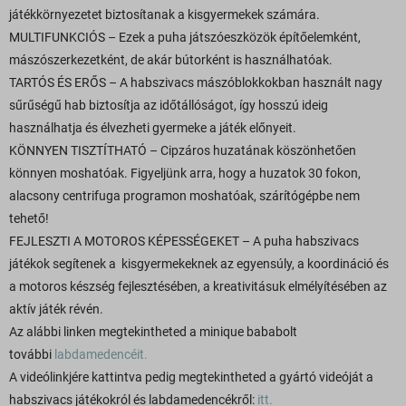
játékkörnyezetet biztosítanak a kisgyermekek számára.
MULTIFUNKCIÓS – Ezek a puha játszóeszközök építőelemként,
mászószerkezetként, de akár bútorként is használhatóak.
TARTÓS ÉS ERŐS – A habszivacs mászóblokkokban használt nagy
sűrűségű hab biztosítja az időtállóságot, így hosszú ideig
használhatja és élvezheti gyermeke a játék előnyeit.
KÖNNYEN TISZTÍTHATÓ – Cipzáros huzatának köszönhetően
könnyen moshatóak. Figyeljünk arra, hogy a huzatok 30 fokon,
alacsony centrifuga programon moshatóak, szárítógépbe nem
tehető!
FEJLESZTI A MOTOROS KÉPESSÉGEKET – A puha habszivacs
játékok segítenek a kisgyermekeknek az egyensúly, a koordináció és
a motoros készség fejlesztésében, a kreativitásuk elmélyítésében az
aktív játék révén.
Az alábbi linken megtekintheted a minique bababolt
további
labdamedencéit.
A videólinkjére kattintva pedig megtekintheted a gyártó videóját a
habszivacs játékokról és labdamedencékről:
itt.