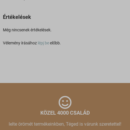
Értékelések
Még nincsenek értékelések.
Vélemény írásához
lépj be
előbb.
KÖZEL 4000 CSALÁD
lelte örömét termékeinkben, Téged is várunk szeretettel!