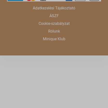
jfapiprod.optimonk.com
Adatkezelési Tájékoztató
onsite.optimonk.com
ÁSZF
static.xx.fbcdn.net
Cookie-szabályzat
web.facebook.com
Rólunk
www.google.at
Minique Klub
www.google.co.uk
www.google.cz
www.google.de
www.google.hu
www.google.ro
www.google.si
www.google.sk
www.gstatic.com