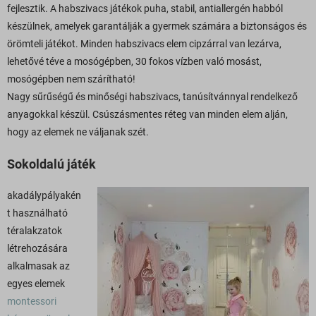
fejlesztik. A habszivacs játékok puha, stabil, antiallergén habból
készülnek, amelyek garantálják a gyermek számára a biztonságos és
örömteli játékot. Minden habszivacs elem cipzárral van lezárva,
lehetővé téve a mosógépben, 30 fokos vízben való mosást,
mosógépben nem szárítható!
Nagy sűrűségű és minőségi habszivacs, tanúsítvánnyal rendelkező
anyagokkal készül. Csúszásmentes réteg van minden elem alján,
hogy az elemek ne váljanak szét.
Sokoldalú játék
akadálypályakén
t használható
téralakzatok
létrehozására
alkalmasak az
egyes elemek
montessori