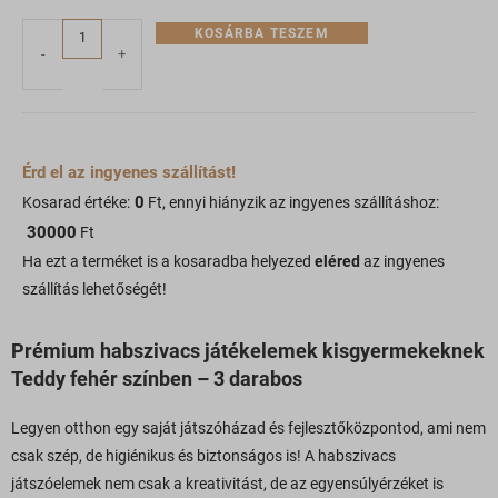
KOSÁRBA TESZEM
-
+
Érd el az ingyenes szállítást!
0
Kosarad értéke:
Ft, ennyi hiányzik az ingyenes szállításhoz:
30000
Ft
Ha ezt a terméket is a kosaradba helyezed
eléred
az ingyenes
szállítás lehetőségét!
Prémium habszivacs játékelemek kisgyermekeknek
Teddy fehér színben – 3 darabos
Legyen otthon egy saját játszóházad és fejlesztőközpontod, ami nem
csak szép, de higiénikus és biztonságos is! A habszivacs
játszóelemek nem csak a kreativitást, de az egyensúlyérzéket is