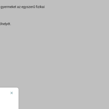
a gyermeket az egyszerű fizikai
óhelyét.
×