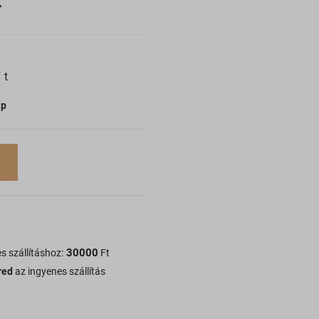
r
Ft
ap
30000
s szállításhoz:
Ft
red
az ingyenes szállítás