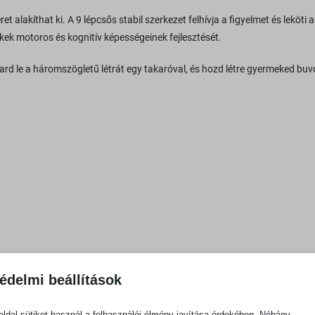
t alakíthat ki. A 9 lépcsős stabil szerkezet felhívja a figyelmet és leköti 
ek motoros és kognitív képességeinek fejlesztését.
d le a háromszögletű létrát egy takaróval, és hozd létre gyermeked buv
édelmi beállítások
ldal sütiket használ a felhasználói élmény javítása érdekében. Néhány