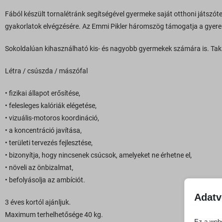
Fából készült tornalétránk segítségével gyermeke saját otthoni játszótere
gyakorlatok elvégzésére. Az Emmi Pikler háromszög támogatja a gyerek
Sokoldalúan kihasználható kis- és nagyobb gyermekek számára is. Takar
Létra / csúszda / mászófal
• fizikai állapot erősítése,
• felesleges kalóriák elégetése,
• vizuális-motoros koordináció,
• a koncentráció javítása,
• területi tervezés fejlesztése,
• bizonyítja, hogy nincsenek csúcsok, amelyeket ne érhetne el,
• növeli az önbizalmat,
• befolyásolja az ambíciót.
Adatv
3 éves kortól ajánljuk.
Maximum terhelhetősége 40 kg.
Ez a webo