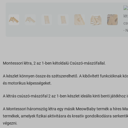
Montessori létra, 2 az 1-ben kétoldalú Csúszó-mászófallal.
A készlet könnyen össze és szétszerelhető. A kibővített funkcióknak k
és motorikus képességeket.
A létrás csúszó-mászófal 2 az 1-ben készlet ideális kinti benti játékhoz i
A Montessori háromszög létra egy másik MeowBaby termék a híres Mar
termékek, amelyek fizikai aktivitásra és kreatív gondolkodásra serken
végezni.