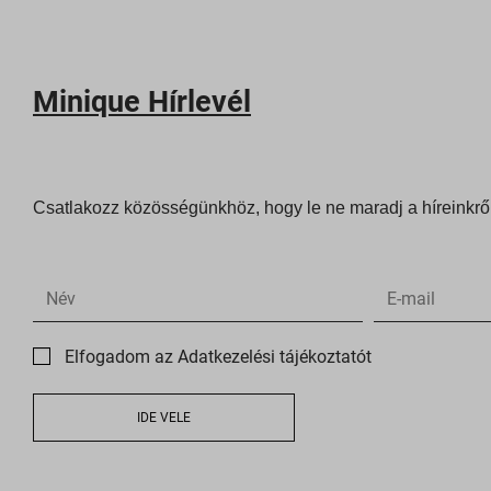
pysTraf
_ICRCa
sbjs_cu
*_state
sbjs_cu
Minique Hírlevél
ba_sid*
sbjs_fir
ba_vid*
sbjs_fi
dl_lc_d
sbjs_mi
Csatlakozz közösségünkhöz, hogy le ne maradj a híreinkről
gridcoo
sbjs_se
optiMo
sbjs_ud
pys_wo
pixel.b
wc_*
region1
account
Elfogadom az Adatkezelési tájékoztatót
www.goo
admin.f
www.go
IDE VELE
bu.iden
bun.ide