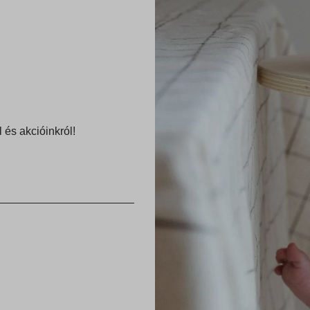
ficSource
rtTimer
rrent
rrent_add
st
rst_add
ismissed_notice
grations
 és akcióinkról!
kie
ssion
nkViewedProducts
ata
o_purchase_order_id_ga
arion.com
.google-analytics.com
s.google.com
gle-analytics.com
ogyasztobarat.hu
ogletagmanager.com
tixweb.com
ntixweb.com