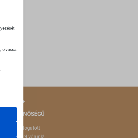
gyezését
k, olvassa
z
.
zek a
ÉMIUM MINŐSÉGŰ
ndosan válogatott
k
termékekkel várunk!