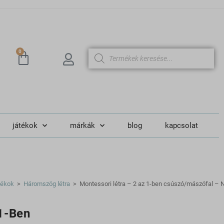
0
játékok
márkák
blog
kapcsolat
tékok
>
Háromszög létra
>
Montessori létra – 2 az 1-ben csúszó/mászófal – 
 1-Ben