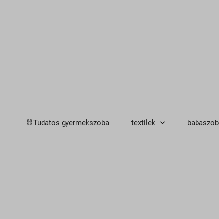
🐰Tudatos gyermekszoba
textilek
babaszob