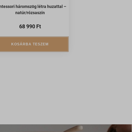
tessori háromszög létra huzattal –
natúr/rózsaszín
68 990
Ft
KOSÁRBA TESZEM