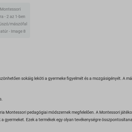
öszönhetően sokáig leköti a gyermeke figyelmét és a mozgásigényét. A más
s.
ia Montessori pedagógiai módszernek megfelelően. A Montessori játékok
tik a gyermeket. Ezek a termékek egy olyan tevékenységre összpontosítan