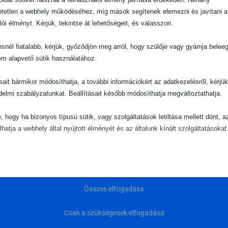
tetlen a webhely működéséhez, míg mások segítenek elemezni és javítani a
lói élményt. Kérjük, tekintse át lehetőségeit, és válasszon.
snél fiatalabb, kérjük, győződjön meg arról, hogy szülője vagy gyámja belee
em alapvető sütik használatához.
ásait bármikor módosíthatja, a további információkért az adatkezelésről, kérjü
delmi szabályzatunkat. Beállításait később módosíthatja megváltoztathatja.
e, hogy ha bizonyos típusú sütik, vagy szolgáltatások letiltása mellett dönt, a
lhatja a webhely által nyújtott élményét és az általunk kínált szolgáltatásokat
ető
pvető sütik és szolgáltatások biztosítják az oldal megfelelő működéséhez. E
és szolgáltatások a GDPR szerint nem igénylik a felhasználó hozzájárulását.
LÍTÁS
PR
SEGÍTŐKÉSZ
Összes elfogadása
Részletek megjelenítése
ÜGYFÉLSZOLGÁLAT
ztikai
keink akár
go
Csak a szükségesek elfogadása
Consent
isztikai sütik és szolgáltatások felhasználási információkat gyűjtenek, amelye
keress minket bátran kérdéseiddel!
etnek!
baba