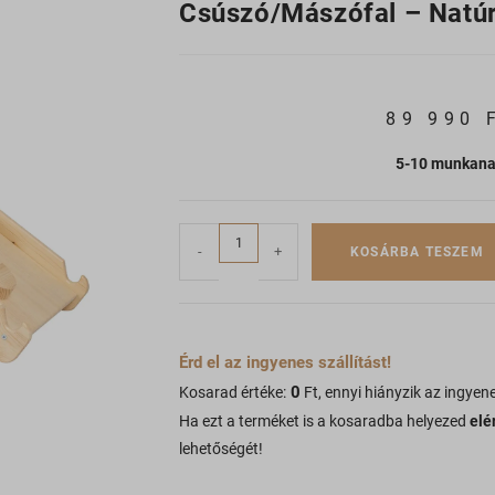
Csúszó/mászófal – Natú
89 990
5-10 munkan
-
+
KOSÁRBA TESZEM
Érd el az ingyenes szállítást!
0
Kosarad értéke:
Ft, ennyi hiányzik az ingyene
Ha ezt a terméket is a kosaradba helyezed
elé
lehetőségét!