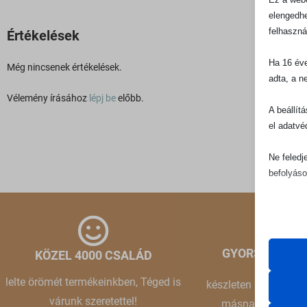
elengedhe
felhaszná
Értékelések
Ha 16 éve
Még nincsenek értékelések.
adta, a n
Vélemény írásához
lépj be
előbb.
A beállít
el adatvé
Ne feledj
befolyáso
Alapv
Az ala
sütik 
GYORS KISZÁL
KÖZEL 4000 CSALÁD
lelte örömét termékeinkben, Téged is
Statis
készleten lévő termé
Cookie
A stat
várunk szeretettel!
másnap Nálad leh