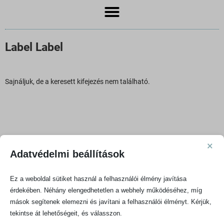
Label Label
Sajnáljuk, de a keresett kifejezés nem található.
Minique Hírlevél
×
Adatvédelmi beállítások
Csatlakozz közösségünkhöz, hogy le ne maradj a
Ez a weboldal sütiket használ a felhasználói élmény javítása
híreinkről és akcióinkról!
érdekében. Néhány elengedhetetlen a webhely működéséhez, míg
mások segítenek elemezni és javítani a felhasználói élményt. Kérjük,
tekintse át lehetőségeit, és válasszon.