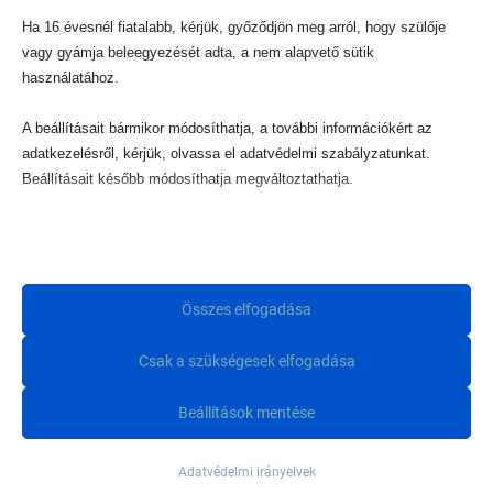
Ha 16 évesnél fiatalabb, kérjük, győződjön meg arról, hogy szülője
vagy gyámja beleegyezését adta, a nem alapvető sütik
használatához.
A beállításait bármikor módosíthatja, a további információkért az
Elfogadom az Adatkezelési tájékoztatót
adatkezelésről, kérjük, olvassa el adatvédelmi szabályzatunkat.
Beállításait később módosíthatja megváltoztathatja.
IDE VELE
Ne feledje, hogy ha bizonyos típusú sütik, vagy szolgáltatások
letiltása mellett dönt, az befolyásolhatja a webhely által nyújtott
élményét és az általunk kínált szolgáltatásokat.
Összes elfogadása
Alapvető
minique.
Csak a szükségesek elfogadása
Az alapvető sütik és szolgáltatások biztosítják az oldal megfelelő
működéséhez. Ezek a sütik és szolgáltatások a GDPR szerint nem
BABY BOUTIQUE
Beállítások mentése
igénylik a felhasználó hozzájárulását.
Részletek megjelenítése
Adatvédelmi irányelvek
Statisztikai