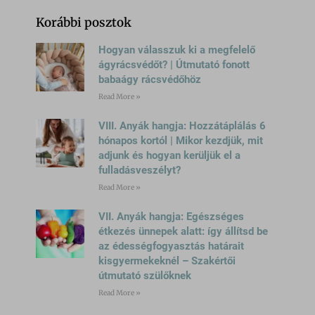
Korábbi posztok
Hogyan válasszuk ki a megfelelő
ágyrácsvédőt? | Útmutató fonott
babaágy rácsvédőhöz
Read More »
VIII. Anyák hangja: Hozzátáplálás 6
hónapos kortól | Mikor kezdjük, mit
adjunk és hogyan kerüljük el a
fulladásveszélyt?
Read More »
VII. Anyák hangja: Egészséges
étkezés ünnepek alatt: így állítsd be
az édességfogyasztás határait
kisgyermekeknél – Szakértői
útmutató szülőknek
Read More »