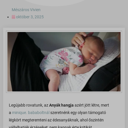
Mészáros Vivien
október 3, 2025
Legújabb rovatunk, az
Anyák hangja
azért jött létre, mert
a
minique. bababoltnál
szeretnénk egy olyan támogató
légkört megteremteni az édesanyáknak, ahol őszintén
vállalhatják érzéseiket, nem kapnak érte kritikát.