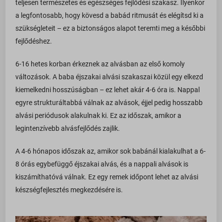
teljesen természetes és egészséges fejlődési szakasz. Ilyenkor
a legfontosabb, hogy kövesd a babád ritmusát és elégítsd ki a
szükségleteit – ez a biztonságos alapot teremti meg a későbbi
fejlődéshez.
6-16 hetes korban érkeznek az alvásban az első komoly
változások. A baba éjszakai alvási szakaszai közül egy elkezd
kiemelkedni hosszúságban – ez lehet akár 4-6 óra is. Nappal
egyre strukturáltabbá válnak az alvások, éjjel pedig hosszabb
alvási periódusok alakulnak ki. Ez az időszak, amikor a
legintenzívebb alvásfejlődés zajlik.
A 4-6 hónapos időszak az, amikor sok babánál kialakulhat a 6-
8 órás egybefüggő éjszakai alvás, és a nappali alvások is
kiszámíthatóvá válnak. Ez egy remek időpont lehet az alvási
készségfejlesztés megkezdésére is.