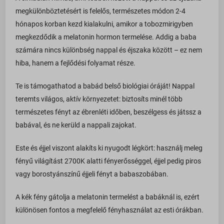
megkülönböztetésért is felelős, természetes módon 2-4
hónapos korban kezd kialakulni, amikor a tobozmirigyben
megkezdődik a melatonin hormon termelése. Addig a baba
számára nincs különbség nappal és éjszaka között – ez nem
hiba, hanem a fejlődési folyamat része.
Te is támogathatod a babád belső biológiai óráját! Nappal
teremts világos, aktív környezetet: biztosíts minél több
természetes fényt az ébrenléti időben, beszélgess és játssz a
babával, és ne kerüld a nappali zajokat.
Este és éjjel viszont alakíts ki nyugodt légkört: használj meleg
fényű világítást 2700K alatti fényerősséggel, éjjel pedig piros
vagy borostyánszínű éjjeli fényt a babaszobában.
A kék fény gátolja a melatonin termelést a babáknál is, ezért
különösen fontos a megfelelő fényhasználat az esti órákban.