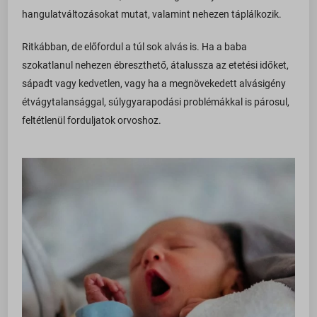
_iCartApplyDiscountExpireCookie
lh3.googleusercontent.com
pys_fbadid
pys_session_limit
hangulatváltozásokat mutat, valamint nehezen táplálkozik.
_iCartApplyQuestionExpireCookie
secure.gravatar.com
pys_gadid
pys_start_session
Ritkábban, de előfordul a túl sok alvás is. Ha a baba
_iCartBundleProductList
www.facebook.com
connect.facebook.net
pys_utm_campaign
szokatlanul nehezen ébreszthető, átalussza az etetési időket,
_icartCheckoutDiscountListObj
www.google.com
googleads.g.doubleclick.net
sápadt vagy kedvetlen, vagy ha a megnövekedett alvásigény
pys_utm_content
_iCartCustomProductdetails
www.youtube.com
pagead2.googlesyndication.com
étvágytalansággal, súlygyarapodási problémákkal is párosul,
pys_utm_medium
_iCartFreeProduct
feltétlenül forduljatok orvoshoz.
www.googleadservices.com
pys_utm_source
_iCartFreeProductQty
pys_utm_term
_iCartFullCartFreeShipping
pysAddToCartFragmentId
_iCartProgressBar
pysTrafficSource
_icartUpsellDiscount
sbjs_current
_iCartWidgetTimer
sbjs_current_add
_ICRCartTimer
sbjs_first
*_state
sbjs_first_add
ba_sid*
sbjs_migrations