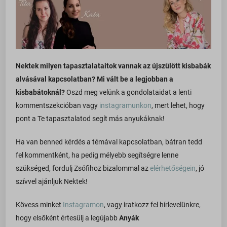
Nektek milyen tapasztalataitok vannak az újszülött kisbabák
alvásával kapcsolatban? Mi vált be a legjobban a
kisbabátoknál?
Oszd meg velünk a gondolataidat a lenti
kommentszekcióban vagy
instagramunkon
, mert lehet, hogy
pont a Te tapasztalatod segít más anyukáknak!
Ha van benned kérdés a témával kapcsolatban, bátran tedd
fel kommentként, ha pedig mélyebb segítségre lenne
szükséged, fordulj Zsófihoz bizalommal az
elérhetőségein
, jó
szívvel ajánljuk Nektek!
Kövess minket
Instagramon
, vagy iratkozz fel hírlevelünkre,
hogy elsőként értesülj a legújabb
Anyák