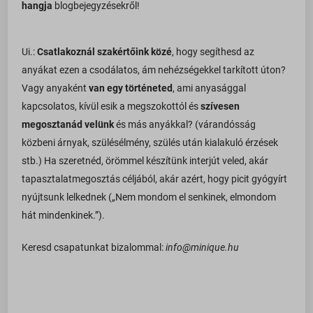
hangja
blogbejegyzésekről!
Ui.:
Csatlakoznál szakértőink közé
, hogy segíthesd az
anyákat ezen a csodálatos, ám nehézségekkel tarkított úton?
Vagy anyaként
van egy történeted
, ami anyasággal
kapcsolatos, kívül esik a megszokottól és
szívesen
megosztanád velünk
és más anyákkal? (várandósság
közbeni árnyak, szülésélmény, szülés után kialakuló érzések
stb.) Ha szeretnéd, örömmel készítünk interjút veled, akár
tapasztalatmegosztás céljából, akár azért, hogy picit gyógyírt
nyújtsunk lelkednek („Nem mondom el senkinek, elmondom
hát mindenkinek.”).
Keresd csapatunkat bizalommal:
info@minique.hu