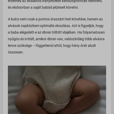
érdemes az általános irányelveket kiindulópontnak tekinteni,
és elsősorban a saját babád jelzéseit követni.
A kulcs nem csak a pontos óraszám heti követése, hanem az
alvások napközbeni optimális eloszlása. Azt is figyeljük, hogy
a baba elégedett-e az ébren töltött idejében. Ha folyamatosan
nyűgös és irritált, amikor ébren van, valószínűleg több alvásra
lenne szüksége – függetlenül attól, hogy hány órát aludt
összesen.