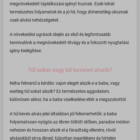
_omappvp
megnövekedett táplálkozási igényt hoznak. Ezek tehát
weboldalakon.
woocommerce_items_in_cart
természetes folyamatok és a jó hír, hogy átmenetileg okoznak
asnp_wccs_analytics_cart_hash
Részletek megjelenítése
wordpress_logged_in_*
csak alvási nehézségeket.
last_pys_bingid
Média
wp_consent_*
_fbc
Ezek a sütik és szolgáltatások szükségesek egyes média elemek
last_pys_landing_page
A növekedési ugrások idején az első és legfontosabb
wp_woocommerce_session_*
megjelenítéséhez, például beágyazott videók, térképek, közösségi
_fbp
tennivalónk a megnövekedett étvágy és a fokozott nyugtatási
last_pys_padid
média posztok, stb.
wp-settings-*
_gcl_au
igény kielégítése.
last_pys_utm_campaign
Részletek megjelenítése
wp-settings-time-*
_gcl_aw
Egyéb szolgáltatások
last_pys_utm_content
minique.hu
Túl sokat vagy túl keveset alszik?
a.tile.openstreetmap.org
_gcl_gs
Ez a kategória minden olyan sütit, domaint és szolgáltatást
last_pys_utm_medium
www.minique.hu
magában foglal, amelyek nem tartoznak a megadott kategóriákba,
b.tile.openstreetmap.org
last_pys_fbadid
Néha felmerül a kérdés: vajon eleget alszik-e a baba, vagy
last_pysTrafficSource
vagy amelyeket nem kategorizáltak.
c.tile.openstreetmap.org
last_pys_gadid
esetleg túl sokat alszik? Ez természetes aggodalom,
Részletek megjelenítése
pys_advanced_form_data
különösen akkor, ha a baba viselkedése eltér a megszokottól.
cdn.trustindex.io
last_pys_utm_source
pys_bingid
_bestUpsellOrderNote
fonts.googleapis.com
last_pys_utm_term
A túl kevés alvás jelei általában jól felismerhetők: a baba
pys_first_visit
_dd_s
fonts.gstatic.com
optiMonkClient
folyamatosan nyűgös az ébren töltött időben, paradox módon
pys_landing_page
nehezen és hosszan alszik el a fáradtság ellenére, rövid
_iCartAddCustomProduct
image.alza.cz
optiMonkClientId
pys_padid
alvásokból sírva ébred, túlzottan ingerlékeny és hirtelen