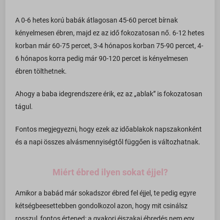
A 0-6 hetes korú babák átlagosan 45-60 percet bírnak
kényelmesen ébren, majd ez az idő fokozatosan nő. 6-12 hetes
korban már 60-75 percet, 3-4 hónapos korban 75-90 percet, 4-
6 hónapos korra pedig már 90-120 percet is kényelmesen
ébren tölthetnek.
Ahogy a baba idegrendszere érik, ez az „ablak” is fokozatosan
tágul.
Fontos megjegyezni, hogy ezek az időablakok napszakonként
és a napi összes alvásmennyiségtől függően is változhatnak.
Miért ébred ilyen sokat éjjel?
Amikor a babád már sokadszor ébred fel éjjel, te pedig egyre
kétségbeesettebben gondolkozol azon, hogy mit csinálsz
rosszul, fontos értened: a gyakori éjszakai ébredés nem egy