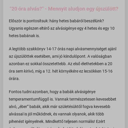
"20 óra alvás?" - Mennyit aludjon egy újszülött?
Először is pontosítsuk: hány hetes babáról beszélünk?
Ugyanis egészen eltérő az alvásigénye egy 4 hetes és egy 10
hetes babának is.
A legtöbb szakkönyv 14-17 órás napi alvásmennyiséget ajánl
az újszülöttek esetében, ami jó kiindulópont. A valóságban
azonban ez sokkal összetettebb. Az első élethetekben a 20
óra sem kirívó, míg a 12. hét környékére ez lecsökken 15-16
órára.
Fontos tudni azonban, hogy a babák alvásigénye
temperamentumfüggő is. Vannak természetesen kevesebbet
alvó, „éber” babák, akik már születésüktől fogva kevesebb
alvással is jól működnek, és vannak olyanok, akik több
pihenést igényelnek. Mindkettő teljesen normális! Ezért