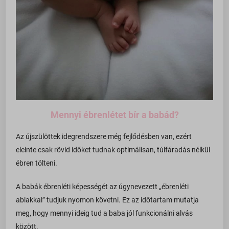
Mennyi ébrenlétet bír a babád?
Az újszülöttek idegrendszere még fejlődésben van, ezért
eleinte csak rövid időket tudnak optimálisan, túlfáradás nélkül
ébren tölteni.
A babák ébrenléti képességét az úgynevezett „ébrenléti
ablakkal” tudjuk nyomon követni. Ez az időtartam mutatja
meg, hogy mennyi ideig tud a baba jól funkcionálni alvás
között.