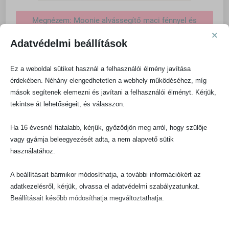
Megnézem: Moonie alvássegítő maci fénnyel és
dallammal és fénnyel
×
Adatvédelmi beállítások
Az alvástanítás időzítése
Ez a weboldal sütiket használ a felhasználói élmény javítása
Mikor érdemes elkezdeni az alvási készségek fejlesztését?
érdekében. Néhány elengedhetetlen a webhely működéséhez, míg
Ebben megoszlanak a vélemények a szakemberek között is.
mások segítenek elemezni és javítani a felhasználói élményt. Kérjük,
Az első és legfontosabb, hogy tisztázzuk, mit értünk pontosan
tekintse át lehetőségeit, és válasszon.
az alvástanítás alatt. Nem mindegy, hogy milyen módszereket
Ha 16 évesnél fiatalabb, kérjük, győződjön meg arról, hogy szülője
szeretnénk alkalmazni és mik a baba alvásával kapcsolatos
vagy gyámja beleegyezését adta, a nem alapvető sütik
konkrét céljaink.
használatához.
Újszülött korban egészen eltérő módszertani megközelítés
A beállításait bármikor módosíthatja, a további információkért az
szükséges, mint egy 6 hónapos korú baba esetén. Léteznek
adatkezelésről, kérjük, olvassa el adatvédelmi szabályzatunkat.
olyan megközelítések, melyekkel már a korai hetekben, 8-10
Beállításait később módosíthatja megváltoztathatja.
hetes kortól eredményesen lehet dolgozni. Vannak azonban
olyan módszerek, amelyek újszülött korban egyáltalán nem
Ne feledje, hogy ha bizonyos típusú sütik, vagy szolgáltatások