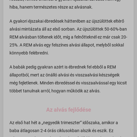
hiba, hanem természetes része az alvásnak.
A gyakori éjszakai ébredések hátterében az újszülöttek eltérő
alvási mintázata áll az első sorban. Az újszülöttek 50-60%-ban
REM alvásban töltenek időt, míg a felnőtteknél ez már csak 20-
25%. A REM alvás egy felszínes alvási állapot, melyből sokkal
könnyebb felébredni.
A babák pedig gyakran azért is ébrednek fel ebből a REM
állapotból, mert az önálló alvási és visszaalvási készségeik
még fejletlenek. Minden ébredéssel és visszaalvással egy kicsit
többet tanulnak arról, hogyan működik az alvás.
Az alvás fejlődése
Az első hat hét a „negyedik trimeszter” időszaka, amikor a
baba átlagosan 2-4 órás ciklusokban alszik és eszik. Ez