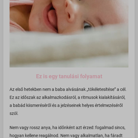
Ez is egy tanulási folyamat
Az első hetekben nem a baba alvásának „tökéletesítése” a cél.
Ez az időszak az alkalmazkodásról, a ritmusok kialakításáról,
a babád kiismeréséről és a jelzéseinek helyes értelmezéséről
szól.
Nem vagy rossz anya, ha időnként azt érzed: fogalmad sincs,
hogyan kellene reagálnod. Nem vagy alkalmatlan, ha fáradt