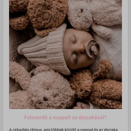
Felcseréli a nappalt az éjszakával?
A cirkadián ritmus, ami többek között a nappal és az éjszaka