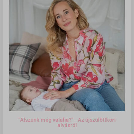
"Alszunk még valaha?" - Az újszülöttkori
alvásról