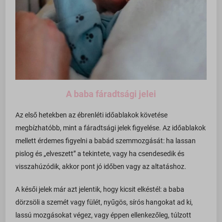
ba_vid*
sbjs_session
dl_lc_dismissed_notice
sbjs_udata
gridcookie
pixel.barion.com
optiMonkViewedProducts
region1.google-analytics.com
pys_woo_purchase_order_id_ga
www.google-analytics.com
wc_*
A baba fáradtsági jelei
www.googletagmanager.com
accounts.google.com
Az első hetekben az ébrenléti időablakok követése
admin.fogyasztobarat.hu
megbízhatóbb, mint a fáradtsági jelek figyelése. Az időablakok
bu.identixweb.com
mellett érdemes figyelni a babád szemmozgását: ha lassan
pislog és „elveszett” a tekintete, vagy ha csendesedik és
bun.identixweb.com
visszahúzódik, akkor pont jó időben vagy az altatáshoz.
cdn-account.optimonk.com
cdn-asset.optimonk.com
A késői jelek már azt jelentik, hogy kicsit elkéstél: a baba
dörzsöli a szemét vagy fülét, nyűgös, sírós hangokat ad ki,
cdn-limit.optimonk.com
lassú mozgásokat végez, vagy éppen ellenkezőleg, túlzott
filtering.adblock360.com