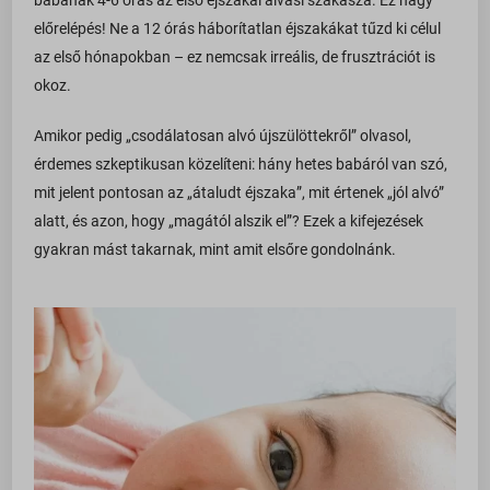
babának 4-6 órás az első éjszakai alvási szakasza. Ez nagy
www.google.ro
előrelépés! Ne a 12 órás háborítatlan éjszakákat tűzd ki célul
www.google.si
az első hónapokban – ez nemcsak irreális, de frusztrációt is
okoz.
www.google.sk
www.gstatic.com
Amikor pedig „csodálatosan alvó újszülöttekről” olvasol,
érdemes szkeptikusan közelíteni: hány hetes babáról van szó,
mit jelent pontosan az „átaludt éjszaka”, mit értenek „jól alvó”
alatt, és azon, hogy „magától alszik el”? Ezek a kifejezések
gyakran mást takarnak, mint amit elsőre gondolnánk.