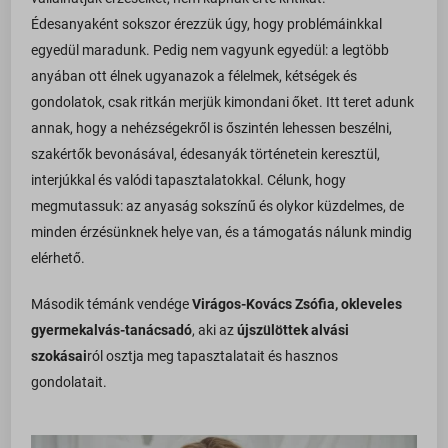
Édesanyaként sokszor érezzük úgy, hogy problémáinkkal
egyedül maradunk. Pedig nem vagyunk egyedül: a legtöbb
anyában ott élnek ugyanazok a félelmek, kétségek és
gondolatok, csak ritkán merjük kimondani őket. Itt teret adunk
annak, hogy a nehézségekről is őszintén lehessen beszélni,
szakértők bevonásával, édesanyák történetein keresztül,
interjúkkal és valódi tapasztalatokkal. Célunk, hogy
megmutassuk: az anyaság sokszínű és olykor küzdelmes, de
minden érzésünknek helye van, és a támogatás nálunk mindig
elérhető.
Második témánk vendége
Virágos-Kovács Zsófia, okleveles
gyermekalvás-tanácsadó
, aki az
újszülöttek alvási
szokásai
ról osztja meg tapasztalatait és hasznos
gondolatait.