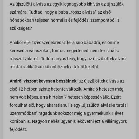
Az újszülött alvása az egyik legnagyobb kihívás az új szülők
számára. Tudtad, hogy a baba „rossz alvása” az első
hónapokban teljesen normális és fejlődési szempontból is
szükséges?
Amikor éjjel tizedszer ébredsz fel a síró babádra, és online
keresed a válaszokat, fontos megértened: nem te csinálsz
rosszul valamit. Tudományos tény, hogy az újszülöttek alvási
mintái radikálisan különböznek a felnőttekétől.
Amiről viszont kevesen beszélnek:
az újszülöttek alvása az
első 12 hétben szinte hetente változik! Amire 6 hetesen még
nem volt képes, arra hirtelen 7 hetesen képessé válik. Ezért
fordulhat elő, hogy akaratlanul is egy „újszülött alvási-altatási
üzemmódban” ragadunk sokszor még a gyermekünk 1 éves
korában is. Nagyon nehéz ugyanis lekövetni ezt a villámgyors
fejlődést.