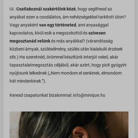
pys_start_session
_iCartBundleProductList
www.facebook.com
Ui.:
Csatlakoznál szakértőink közé
, hogy segíthesd az
connect.facebook.net
pys_utm_campaign
anyákat ezen a csodálatos, ám nehézségekkel tarkított úton?
_icartCheckoutDiscountListObj
www.google.com
googleads.g.doubleclick.net
pys_utm_content
Vagy anyaként
van egy történeted
, ami anyasággal
_iCartCustomProductdetails
www.youtube.com
pagead2.googlesyndication.com
kapcsolatos, kívül esik a megszokottól és
szívesen
pys_utm_medium
_iCartFreeProduct
www.googleadservices.com
megosztanád velünk
és más anyákkal? (várandósság
pys_utm_source
_iCartFreeProductQty
közbeni árnyak, szülésélmény, szülés után kialakuló érzések
pys_utm_term
stb.) Ha szeretnéd, örömmel készítünk interjút veled, akár
_iCartFullCartFreeShipping
pysAddToCartFragmentId
tapasztalatmegosztás céljából, akár azért, hogy picit gyógyírt
_iCartProgressBar
nyújtsunk lelkednek („Nem mondom el senkinek, elmondom
pysTrafficSource
_icartUpsellDiscount
hát mindenkinek.”).
sbjs_current
_iCartWidgetTimer
sbjs_current_add
Keresd csapatunkat bizalommal:
info@minique.hu
_ICRCartTimer
sbjs_first
*_state
sbjs_first_add
ba_sid*
sbjs_migrations
ba_vid*
sbjs_session