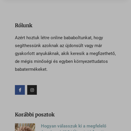
gs-cdn.optimonk.com
i.ytimg.com
Rólunk
ipapi.co
jfapiprod.optimonk.com
Azért hoztuk létre online bababoltunkat, hogy
onsite.optimonk.com
segíthessünk azoknak az újdonsült vagy már
gyakorlott anyukáknak, akik keresik a megfizethető,
static.xx.fbcdn.net
de mégis minőségi és egyben környezettudatos
web.facebook.com
babatermékeket.
www.google.at
www.google.co.uk
www.google.cz
www.google.de
www.google.hu
Korábbi posztok
www.google.ro
Hogyan válasszuk ki a megfelelő