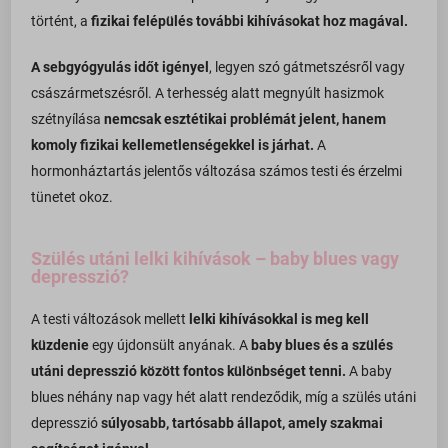
történt, a
fizikai felépülés további kihívásokat hoz magával.
A sebgyógyulás időt igényel
, legyen szó gátmetszésről vagy
császármetszésről. A terhesség alatt megnyúlt hasizmok
szétnyílása
nemcsak esztétikai problémát jelent, hanem
komoly fizikai kellemetlenségekkel is járhat.
A
hormonháztartás jelentős változása számos testi és érzelmi
tünetet okoz.
Szülés utáni lelki kihívások – baby blues vagy
depresszió?
A testi változások mellett
lelki kihívásokkal is meg kell
küzdenie
egy újdonsült anyának. A
baby blues és a szülés
utáni depresszió között fontos különbséget tenni.
A baby
blues néhány nap vagy hét alatt rendeződik, míg a szülés utáni
depresszió
súlyosabb, tartósabb állapot, amely szakmai