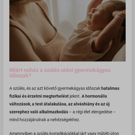
Miért nehéz a szülés utáni gyermekágyas
időszak?
A szülés, és az azt követő gyermekágyas időszak
hatalmas
fizikai és érzelmi megterhelést
jelent.
A hormonális
változások, a test átalakulása, az alváshiány és az új
szerephez való alkalmazkodás
– a régi élet elengedése –
mind hozzájárulnak a nehézségekhez.
Amennyiben a szülés komplikációkkal járt vagy műtéti úton