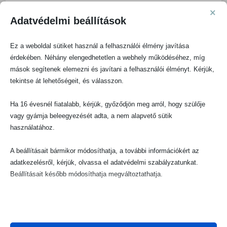
×
Hogyan támogasd magad a szülés utáni
Adatvédelmi beállítások
regenerációban?
Ez a weboldal sütiket használ a felhasználói élmény javítása
Fontos a testi regeneráció támogatása
kíméletes
érdekében. Néhány elengedhetetlen a webhely működéséhez, míg
mozgásformákkal, egészséges táplálkozással és a
mások segítenek elemezni és javítani a felhasználói élményt. Kérjük,
medencefenék izmainak erősítésével.
Ha úgy érezzük, hogy a
tekintse át lehetőségeit, és válasszon.
ránk nehezedő felelősség vagy az elszigeteltség túl nagy
súlyt tesz ránk, kérjünk segítséget pszichológustól vagy
Ha 16 évesnél fiatalabb, kérjük, győződjön meg arról, hogy szülője
szülés utáni tanácsadótól.
vagy gyámja beleegyezését adta, a nem alapvető sütik
használatához.
A társas kapcsolatok erősítése elengedhetetlen a lelki
egyensúlyhoz.
Keressünk olyan anyacsoportokat, ahol
A beállításait bármikor módosíthatja, a további információkért az
adatkezelésről, kérjük, olvassa el adatvédelmi szabályzatunkat.
hasonló helyzetben lévő édesanyákkal oszthatjuk meg
Beállításait később módosíthatja megváltoztathatja.
problémáinkat és örömeinket.
Ne felejtsük el: a gyermekágy nehézségei természetesek, és
Ne feledje, hogy ha bizonyos típusú sütik, vagy szolgáltatások
nem kell egyedül megküzdenünk velük.
letiltása mellett dönt, az befolyásolhatja a webhely által nyújtott
A
támogató közeg, a türelem és az önmagunkkal való
élményét és az általunk kínált szolgáltatásokat.