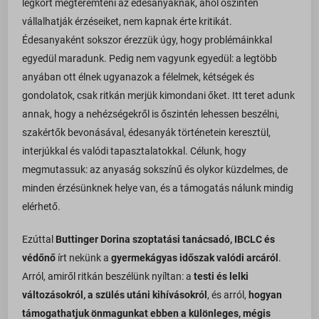
légkört megteremteni az édesanyáknak, ahol őszintén
vállalhatják érzéseiket, nem kapnak érte kritikát.
Édesanyaként sokszor érezzük úgy, hogy problémáinkkal
egyedül maradunk. Pedig nem vagyunk egyedül: a legtöbb
anyában ott élnek ugyanazok a félelmek, kétségek és
gondolatok, csak ritkán merjük kimondani őket. Itt teret adunk
annak, hogy a nehézségekről is őszintén lehessen beszélni,
szakértők bevonásával, édesanyák történetein keresztül,
interjúkkal és valódi tapasztalatokkal. Célunk, hogy
megmutassuk: az anyaság sokszínű és olykor küzdelmes, de
minden érzésünknek helye van, és a támogatás nálunk mindig
elérhető.
Ezúttal
Buttinger Dorina szoptatási tanácsadó, IBCLC és
védőnő
írt nekünk a
gyermekágyas időszak valódi arcáról
.
Arról, amiről ritkán beszélünk nyíltan: a
testi és lelki
változásokról, a szülés utáni kihívásokról
, és arról,
hogyan
támogathatjuk önmagunkat ebben a különleges, mégis