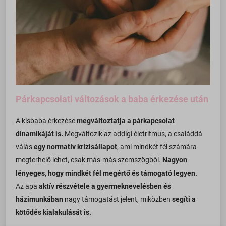
Párkapcsolati változások a baba érkezése után
A kisbaba érkezése
megváltoztatja a párkapcsolat
dinamikáját is.
Megváltozik az addigi életritmus, a családdá
válás
egy normatív krízisállapot
, ami mindkét fél számára
megterhelő lehet, csak más-más szemszögből.
Nagyon
lényeges, hogy mindkét fél megértő és támogató legyen.
Az apa
aktív részvétele a gyermeknevelésben és
házimunkában
nagy támogatást jelent, miközben
segíti a
kötődés kialakulását is.