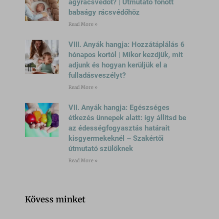
www.google.si
ágyrácsvédőt? | Útmutató fonott
babaágy rácsvédőhöz
www.google.sk
Read More »
www.gstatic.com
VIII. Anyák hangja: Hozzátáplálás 6
hónapos kortól | Mikor kezdjük, mit
adjunk és hogyan kerüljük el a
fulladásveszélyt?
Read More »
VII. Anyák hangja: Egészséges
étkezés ünnepek alatt: így állítsd be
az édességfogyasztás határait
kisgyermekeknél – Szakértői
útmutató szülőknek
Read More »
Kövess minket