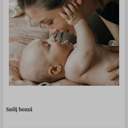
dl_lc_dismissed_notice
sbjs_udata
gridcookie
pixel.barion.com
optiMonkViewedProducts
region1.google-analytics.com
pys_woo_purchase_order_id_ga
www.google-analytics.com
wc_*
www.googletagmanager.com
accounts.google.com
admin.fogyasztobarat.hu
bu.identixweb.com
bun.identixweb.com
cdn-account.optimonk.com
cdn-asset.optimonk.com
cdn-limit.optimonk.com
Szólj hozzá
filtering.adblock360.com
front.optimonk.com