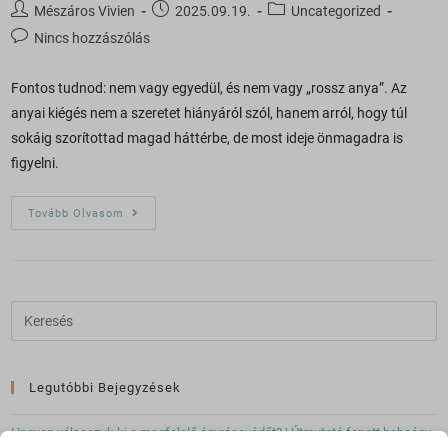
Mészáros Vivien
2025.09.19.
Uncategorized
Nincs hozzászólás
Fontos tudnod: nem vagy egyedül, és nem vagy „rossz anya”. Az
anyai kiégés nem a szeretet hiányáról szól, hanem arról, hogy túl
sokáig szorítottad magad háttérbe, de most ideje önmagadra is
figyelni.
Tovább Olvasom
Legutóbbi Bejegyzések
Hogyan válasszuk ki a megfelelő ágyrácsvédőt? | Útmutató fonott babaágy