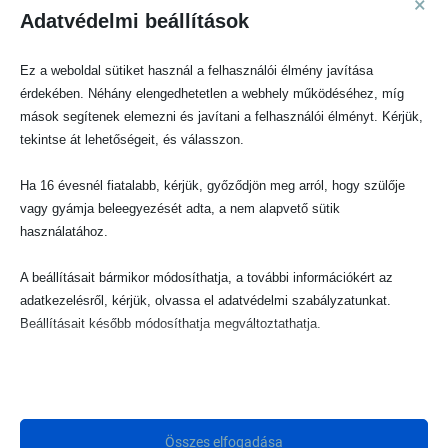
×
rácsvédőhöz
Adatvédelmi beállítások
VIII. Anyák hangja: Hozzátáplálás 6 hónapos kortól | Mikor kezdjük, mit
adjunk és hogyan kerüljük el a fulladásveszélyt?
Ez a weboldal sütiket használ a felhasználói élmény javítása
érdekében. Néhány elengedhetetlen a webhely működéséhez, míg
VII. Anyák hangja: Egészséges étkezés ünnepek alatt: így állítsd be az
mások segítenek elemezni és javítani a felhasználói élményt. Kérjük,
édességfogyasztás határait kisgyermekeknél – Szakértői útmutató
tekintse át lehetőségeit, és válasszon.
szülőknek
Montessori módszer otthon – természetes játékok és a tudatos fejlődés
Ha 16 évesnél fiatalabb, kérjük, győződjön meg arról, hogy szülője
támogatása
vagy gyámja beleegyezését adta, a nem alapvető sütik
használatához.
VI. Anyák hangja: Kizárólagos anyatej fejés – amikor az anyatejes táplálás
másképp valósul meg
A beállításait bármikor módosíthatja, a további információkért az
adatkezelésről, kérjük, olvassa el adatvédelmi szabályzatunkat.
Beállításait később módosíthatja megváltoztathatja.
Legutóbbi Hozzászólások
Ne feledje, hogy ha bizonyos típusú sütik, vagy szolgáltatások
Vásárló
-
VI. Anyák hangja: Kizárólagos anyatej fejés – amikor az anyatejes
letiltása mellett dönt, az befolyásolhatja a webhely által nyújtott
táplálás másképp valósul meg
élményét és az általunk kínált szolgáltatásokat.
Összes elfogadása