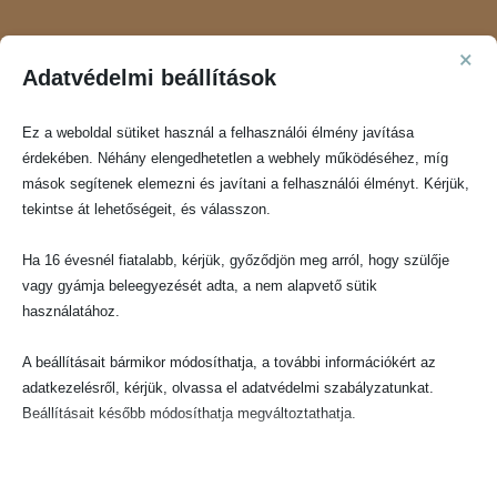
×
Adatvédelmi beállítások
KÖZEL 4000 CSALÁD
Ez a weboldal sütiket használ a felhasználói élmény javítása
lelte örömét termékeinkben, Téged is várunk szeretettel!
érdekében. Néhány elengedhetetlen a webhely működéséhez, míg
mások segítenek elemezni és javítani a felhasználói élményt. Kérjük,
tekintse át lehetőségeit, és válasszon.
Ha 16 évesnél fiatalabb, kérjük, győződjön meg arról, hogy szülője
vagy gyámja beleegyezését adta, a nem alapvető sütik
használatához.
GYORS KISZÁLLÍTÁS
A beállításait bármikor módosíthatja, a további információkért az
készleten lévő termékeink akár másnap Nálad lehetnek!
adatkezelésről, kérjük, olvassa el adatvédelmi szabályzatunkat.
Beállításait később módosíthatja megváltoztathatja.
Ne feledje, hogy ha bizonyos típusú sütik, vagy szolgáltatások
letiltása mellett dönt, az befolyásolhatja a webhely által nyújtott