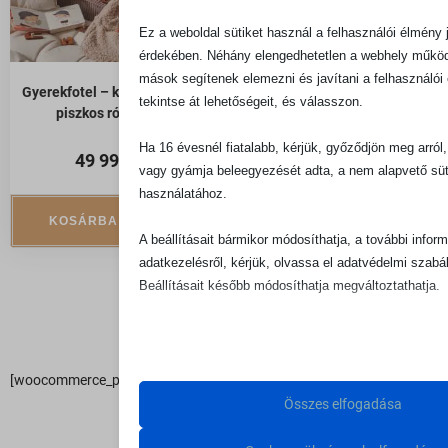
Ez a weboldal sütiket használ a felhasználói élmény 
érdekében. Néhány elengedhetetlen a webhely műkö
mások segítenek elemezni és javítani a felhasználói 
Gyerekfotel – kordbársony –
Hőlégballon – bézs színben, M
tekintse át lehetőségeit, és válasszon.
piszkos rózsaszín
méret
Ha 16 évesnél fiatalabb, kérjük, győződjön meg arról
49 990
Ft
22 990
Ft
vagy gyámja beleegyezését adta, a nem alapvető süt
használatához.
KOSÁRBA TESZEM
KOSÁRBA TESZEM
A beállításait bármikor módosíthatja, a további infor
adatkezelésről, kérjük, olvassa el adatvédelmi szabá
Beállításait később módosíthatja megváltoztathatja.
Ne feledje, hogy ha bizonyos típusú sütik, vagy szol
letiltása mellett dönt, az befolyásolhatja a webhely ált
élményét és az általunk kínált szolgáltatásokat.
[woocommerce_prl_recommendations id=’55890′]
Összes elfogadása
Alapvető