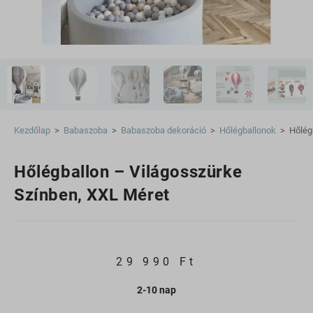
Kezdőlap
>
Babaszoba
>
Babaszoba dekoráció
>
Hőlégballonok
>
Hőlég
Hőlégballon – Világosszürke
Színben, XXL Méret
29 990
Ft
2-10 nap