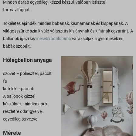
Minden darab egyedileg, kézzel készül, valóban letisztul
formavilággal.
Tökéletes ajándék minden babának, kismamának és kispapának. A
világosszürke szín kiváló választás kislánynak és kifiúnak egyaránt. A
ballonok igazi kis
mesebirodalommá
varázsolják a gyermekek és
babák szobáit.
Hőlégballon anyaga
szövet – poliészter, pácolt
fa
kötelek – pamut
A ballonok kézzel
készülnek, minden apró
részletre odafigyelve,
egyedileg tervezve.
Mérete