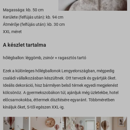
Magassága: kb. 50 cm
Kerülete (felfújás után): kb. 94 cm
Átmérője (felfújás után): kb. 30 cm
XXL méret
A készlet tartalma
hőlégballon: léggömb, zsinór + ragasztós tartó
Ezek a különleges hőlégballonok Lengyelországban, mégpedig
családi vállalkozásban készültnek. Ott tervezik és gyártják őket.
Ideális dekoráció, hisz bármilyen belső térnek egyedi megjelenést
kölcsönöz. A gyermekszobákon túl, ajánljuk még üzletekbe, hotel
előcsarnokokba, éttermek díszítésére egyaránt. Többméretben
kínáljuk őket, S-től egészen XXL-ig.