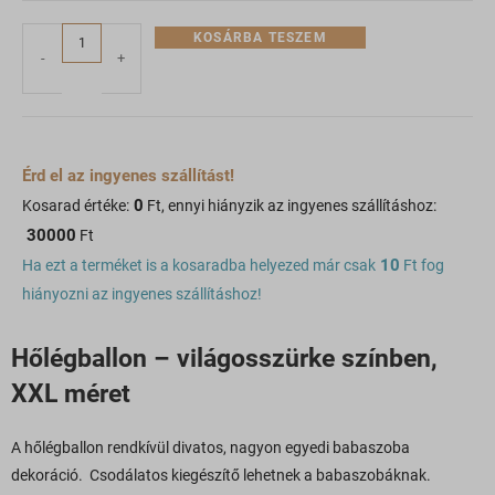
KOSÁRBA TESZEM
-
+
Érd el az ingyenes szállítást!
0
Kosarad értéke:
Ft, ennyi hiányzik az ingyenes szállításhoz:
30000
Ft
10
Ha ezt a terméket is a kosaradba helyezed már csak
Ft fog
hiányozni az ingyenes szállításhoz!
Hőlégballon – világosszürke színben,
XXL méret
A hőlégballon rendkívül divatos, nagyon egyedi babaszoba
dekoráció. Csodálatos kiegészítő lehetnek a babaszobáknak.