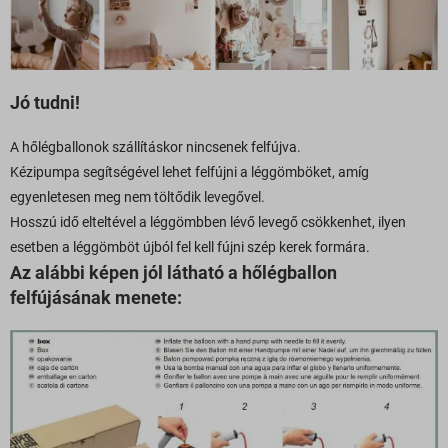
Jó tudni!
A hőlégballonok szállításkor nincsenek felfújva.
Kézipumpa segítségével lehet felfújni a léggömböket, amíg
egyenletesen meg nem töltődik levegővel.
Hosszú idő elteltével a léggömbben lévő levegő csökkenhet, ilyen
esetben a léggömböt újból fel kell fújni szép kerek formára.
Az alábbi képen jól látható a hőlégballon
felfújásának menete: