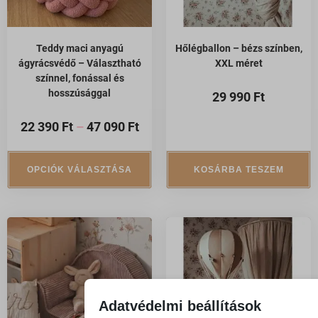
Teddy maci anyagú
Hőlégballon – bézs színben,
ágyrácsvédő – Választható
XXL méret
színnel, fonással és
hosszúsággal
29 990
Ft
22 390
Ft
–
47 090
Ft
OPCIÓK VÁLASZTÁSA
KOSÁRBA TESZEM
Adatvédelmi beállítások