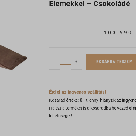
Elemekkel – Csokoládé
103 990
-
+
KOSÁRBA TESZEM
Érd el az ingyenes szállítást!
0
Kosarad értéke:
Ft, ennyi hiányzik az ingyene
Ha ezt a terméket is a kosaradba helyezed
elé
lehetőségét!