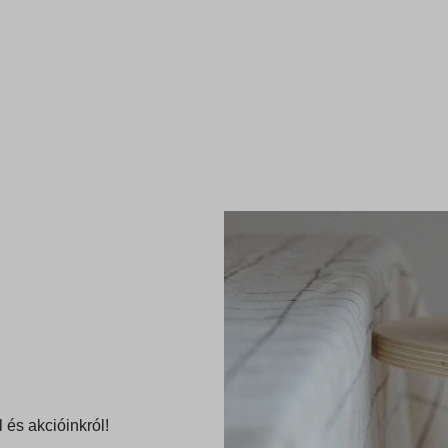
ullCartFreeShipping
m_source
rogressBar
m_term
psellDiscount
ToCartFragmentId
idgetTimer
ficSource
rtTimer
rrent
rrent_add
st
rst_add
ismissed_notice
grations
kie
ssion
nkViewedProducts
ata
o_purchase_order_id_ga
arion.com
 és akcióinkról!
.google-analytics.com
s.google.com