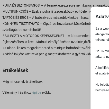
PUHA ÉS BIZTONSÁGOS – A termék egészségre nem káros anyagokból ké
MULTIFUNKCIÓS – Ezek a puha játszóeszközök építőelemként, mászósze
Adatv
TARTÓS ÉS ERŐS – A habszivacs mászóblokkokban használt nagy sűrűségű
KÖNNYEN TISZTÍTHATÓ – Cipzáros huzatának köszönhetően könnyen mo
Ez a webo
szárítógépbe nem tehető!
elengedhe
FEJLESZTI A MOTOROS KÉPESSÉGEKET – A labdamedence és a puha habs
felhaszná
fejlesztésében, a kreativitásuk elmélyítésében az aktív játék révén.
Az alábbi linken megtekintheted a minique bababolt további
labdamede
Ha 16 éve
A videólinkjére kattintva pedig megtekintheted a gyártó videóját a hab
adta, a n
A beállít
Értékelések
el adatvé
Még nincsenek értékelések.
Ne feledj
befolyáso
Vélemény írásához
lépj be
előbb.
Alapv