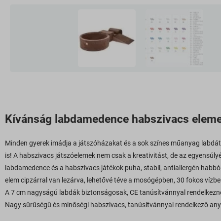
Kívánság labdamedence habszivacs eleme
Minden gyerek imádja a játszóházakat és a sok színes műanyag labdát.
is! A habszivacs játszóelemek nem csak a kreativitást, de az egyensúl
labdamedence és a habszivacs játékok puha, stabil, antiallergén habb
elem cipzárral van lezárva, lehetővé téve a mosógépben, 30 fokos víz
A 7 cm nagyságú labdák biztonságosak, CE tanúsítvánnyal rendelkeznek.
Nagy sűrűségű és minőségi habszivacs, tanúsítvánnyal rendelkező anya