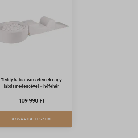
ek nem
Teddy habszivacs elemek nagy
labdamedencével – hófehér
109 990
Ft
KOSÁRBA TESZEM