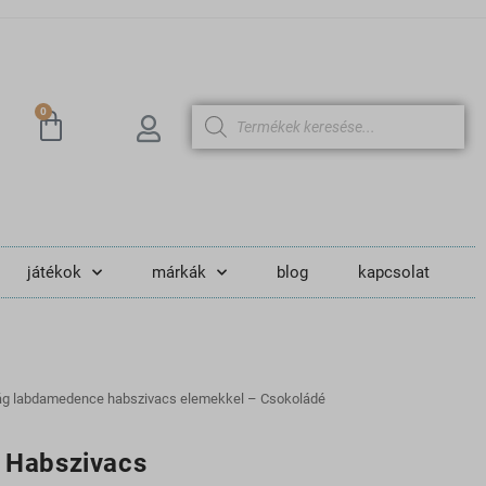
0
játékok
márkák
blog
kapcsolat
ág labdamedence habszivacs elemekkel – Csokoládé
 Habszivacs