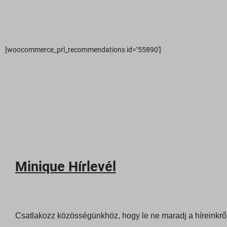
_iCartF
pys_ut
_iCartP
pys_ut
_icartU
pysAdd
[woocommerce_prl_recommendations id=’55890′]
_iCartW
pysTraf
_ICRCa
sbjs_cu
*_state
sbjs_cu
ba_sid*
sbjs_fir
ba_vid*
sbjs_fi
dl_lc_d
sbjs_mi
gridcoo
Minique Hírlevél
sbjs_se
optiMo
sbjs_ud
pys_wo
pixel.b
wc_*
Csatlakozz közösségünkhöz, hogy le ne maradj a híreinkről
region1
account