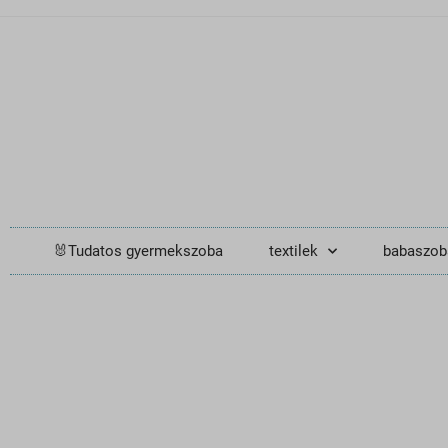
🐰Tudatos gyermekszoba
textilek
babaszob