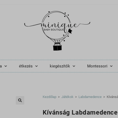
a
étkezés
kiegészítők
Montessori
Kezdőlap
>
Játékok
>
Labdamedence
>
Kíváns
🔍
Kívánság Labdamedence