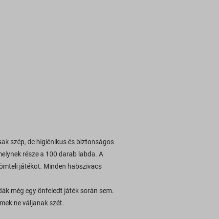
ak szép, de higiénikus és biztonságos
melynek része a 100 darab labda. A
ömteli játékot. Minden habszivacs
bdák még egy önfeledt játék során sem.
mek ne váljanak szét.