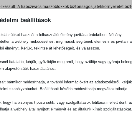
szült. A habszivacs mászóblokkok biztonságos játékkörnyezetet bizt
rkezetként, de akár bútorként is használhatóak.
édelmi beállítások
 hab biztosítja az időtállóságot, így hosszú ideig használhatja és élve
shatóak. Figyeljünk arra, hogy a huzatok 30 fokon, alacsony centri
ldal sütiket használ a felhasználói élmény javítása érdekében. Néhány
tetlen a webhely működéséhez, míg mások segítenek elemezni és javítani a
zivacs játékok segítenek a kisgyermekeknek az egyensúly, a koordin
lói élményt. Kérjük, tekintse át lehetőségeit, és válasszon.
ncéit.
snél fiatalabb, kérjük, győződjön meg arról, hogy szülője vagy gyámja belee
szivacs játékokról és labdamedencékről:
itt.
em alapvető sütik használatához.
ásait bármikor módosíthatja, a további információkért az adatkezelésről, kérjü
delmi szabályzatunkat. Beállításait később módosíthatja megváltoztathatja.
e, hogy ha bizonyos típusú sütik, vagy szolgáltatások letiltása mellett dönt, a
lhatja a webhely által nyújtott élményét és az általunk kínált szolgáltatásokat
ető