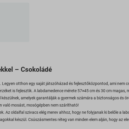
kkel – Csokoládé
 Legyen otthon egy saját játszóházad és fejlesztőközpontod, ami nem cs
yérzéket is fejlesztik. A labdamedence mérete 57×45 cm és 30 cm magas, 
ól készülnek, amelyek garantálják a gyermek számára a biztonságos és ör
ben való mosást, mosógépben nem szárítható!
 Az oldalfal szivacs elég merev ahhoz, hogy ne folyjanak ki belőle a la
gokkal készül. Csúszásmentes réteg van minden elem alján, hogy az ele