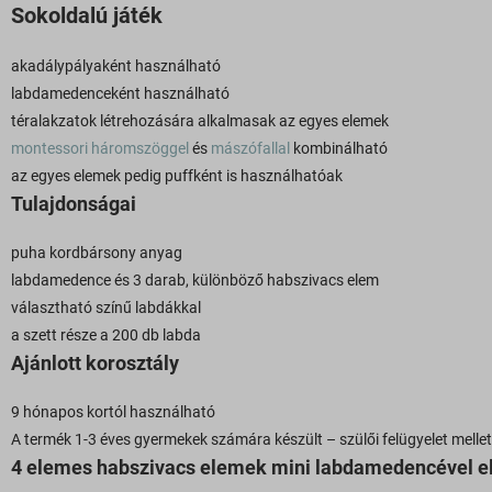
Sokoldalú játék
akadálypályaként használható
labdamedenceként használható
téralakzatok létrehozására alkalmasak az egyes elemek
montessori háromszöggel
és
mászófallal
kombinálható
az egyes elemek pedig puffként is használhatóak
Tulajdonságai
puha kordbársony anyag
labdamedence és 3 darab, különböző habszivacs elem
választható színű labdákkal
a szett része a 200 db labda
Ajánlott korosztály
9 hónapos kortól használható
A termék 1-3 éves gyermekek számára készült – szülői felügyelet mellet
4 elemes habszivacs elemek mini labdamedencével e