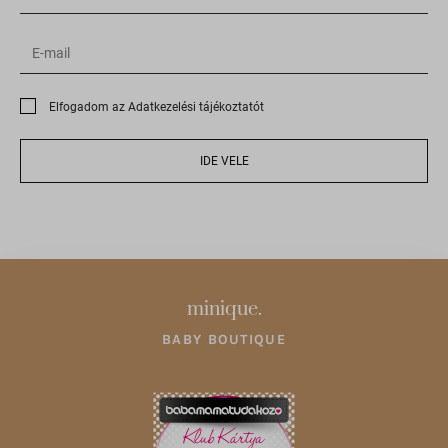
filtering.adblock360.com
front.optimonk.com
gs-cdn.optimonk.com
i.ytimg.com
Elfogadom az Adatkezelési tájékoztatót
ipapi.co
IDE VELE
jfapiprod.optimonk.com
onsite.optimonk.com
static.xx.fbcdn.net
web.facebook.com
www.google.at
minique.
www.google.co.uk
BABY BOUTIQUE
www.google.cz
www.google.de
www.google.hu