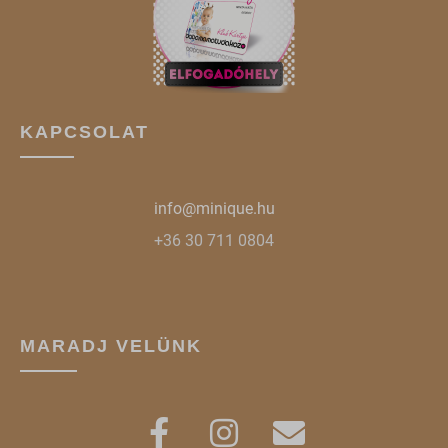
www.google.ro
www.google.si
www.google.sk
www.gstatic.com
KAPCSOLAT
info@minique.hu
+36 30 711 0804
MARADJ VELÜNK