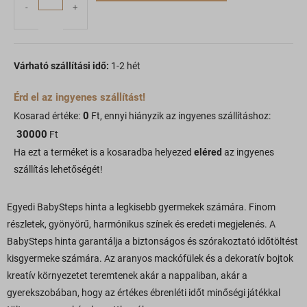
-
+
Várható szállítási idő:
1-2 hét
Érd el az ingyenes szállítást!
0
Kosarad értéke:
Ft, ennyi hiányzik az ingyenes szállításhoz:
30000
Ft
Ha ezt a terméket is a kosaradba helyezed
eléred
az ingyenes
szállítás lehetőségét!
Egyedi BabySteps hinta a legkisebb gyermekek számára. Finom
részletek, gyönyörű, harmónikus színek és eredeti megjelenés. A
BabySteps hinta garantálja a biztonságos és szórakoztató időtöltést
kisgyermeke számára. Az aranyos mackófülek és a dekoratív bojtok
kreatív környezetet teremtenek akár a nappaliban, akár a
gyerekszobában, hogy az értékes ébrenléti időt minőségi játékkal