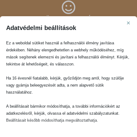
KÖZEL 4000 CSALÁD
×
Adatvédelmi beállítások
lelte örömét termékeinkben, Téged is várunk szeretettel!
Ez a weboldal sütiket használ a felhasználói élmény javítása
érdekében. Néhány elengedhetetlen a webhely működéséhez, míg
mások segítenek elemezni és javítani a felhasználói élményt. Kérjük,
tekintse át lehetőségeit, és válasszon.
Ha 16 évesnél fiatalabb, kérjük, győződjön meg arról, hogy szülője
GYORS KISZÁLLÍTÁS
vagy gyámja beleegyezését adta, a nem alapvető sütik
használatához.
készleten lévő termékeink akár másnap Nálad lehetnek!
A beállításait bármikor módosíthatja, a további információkért az
adatkezelésről, kérjük, olvassa el adatvédelmi szabályzatunkat.
Beállításait később módosíthatja megváltoztathatja.
Ne feledje, hogy ha bizonyos típusú sütik, vagy szolgáltatások