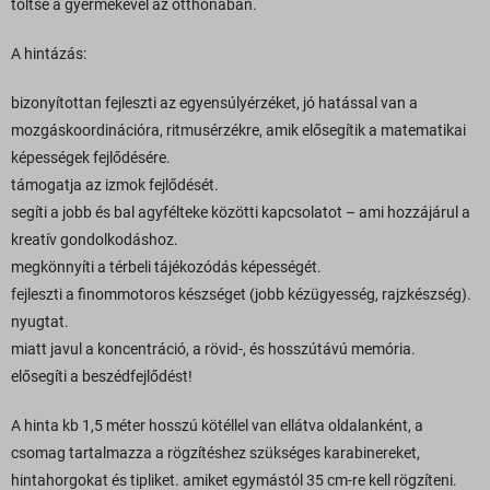
töltse a gyermekével az otthonában.
A hintázás:
bizonyítottan fejleszti az egyensúlyérzéket, jó hatással van a
mozgáskoordinációra, ritmusérzékre, amik elősegítik a matematikai
képességek fejlődésére.
támogatja az izmok fejlődését.
segíti a jobb és bal agyfélteke közötti kapcsolatot – ami hozzájárul a
kreatív gondolkodáshoz.
megkönnyíti a térbeli tájékozódás képességét.
fejleszti a finommotoros készséget (jobb kézügyesség, rajzkészség).
nyugtat.
miatt javul a koncentráció, a rövid-, és hosszútávú memória.
elősegíti a beszédfejlődést!
A hinta kb 1,5 méter hosszú kötéllel van ellátva oldalanként, a
csomag tartalmazza a rögzítéshez szükséges karabinereket,
hintahorgokat és tipliket. amiket egymástól 35 cm-re kell rögzíteni.