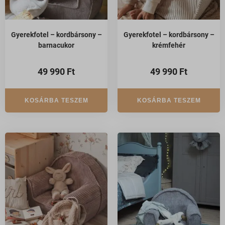
Gyerekfotel – kordbársony –
Gyerekfotel – kordbársony –
barnacukor
krémfehér
49 990
Ft
49 990
Ft
KOSÁRBA TESZEM
KOSÁRBA TESZEM