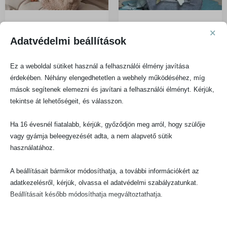
Gyerekfotel – kordbársony –
Gyerekfotel – kordbársony –
×
piszkos rózsaszín
szürke
Adatvédelmi beállítások
49 990
Ft
49 990
Ft
Ez a weboldal sütiket használ a felhasználói élmény javítása
érdekében. Néhány elengedhetetlen a webhely működéséhez, míg
mások segítenek elemezni és javítani a felhasználói élményt. Kérjük,
KOSÁRBA TESZEM
KOSÁRBA TESZEM
tekintse át lehetőségeit, és válasszon.
Ha 16 évesnél fiatalabb, kérjük, győződjön meg arról, hogy szülője
vagy gyámja beleegyezését adta, a nem alapvető sütik
használatához.
A beállításait bármikor módosíthatja, a további információkért az
adatkezelésről, kérjük, olvassa el adatvédelmi szabályzatunkat.
Beállításait később módosíthatja megváltoztathatja.
Ne feledje, hogy ha bizonyos típusú sütik, vagy szolgáltatások