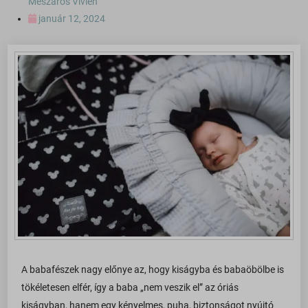
Mészáros Vivien
január 12, 2024
A babafészek nagy előnye az, hogy kiságyba és babaöbölbe is
tökéletesen elfér, így a baba „nem veszik el” az óriás
kiságyban, hanem egy kényelmes, puha, biztonságot nyújtó