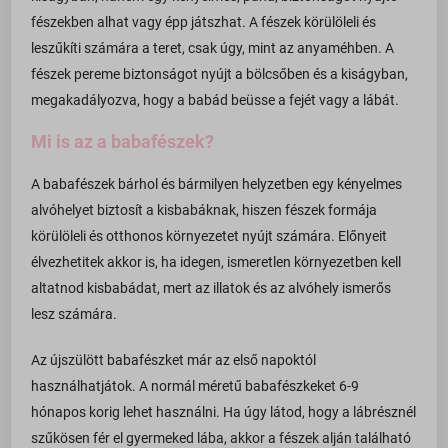
fészekben alhat vagy épp játszhat. A fészek körülöleli és
leszűkíti számára a teret, csak úgy, mint az anyaméhben. A
fészek pereme biztonságot nyújt a bölcsőben és a kiságyban,
megakadályozva, hogy a babád beüsse a fejét vagy a lábát.
Mi is az a babafészek?
A babafészek bárhol és bármilyen helyzetben egy kényelmes
alvóhelyet biztosít a kisbabáknak, hiszen fészek formája
körülöleli és otthonos környezetet nyújt számára. Előnyeit
élvezhetitek akkor is, ha idegen, ismeretlen környezetben kell
altatnod kisbabádat, mert az illatok és az alvóhely ismerős
lesz számára.
Az újszülött babafészket már az első napoktól
használhatjátok. A normál méretű babafészkeket 6-9
hónapos korig lehet használni. Ha úgy látod, hogy a lábrésznél
szűkösen fér el gyermeked lába, akkor a fészek alján található