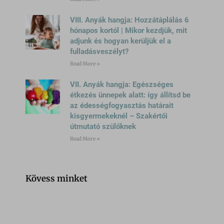
gridcookie
pixel.barion.com
VIII. Anyák hangja: Hozzátáplálás 6
optiMonkViewedProducts
hónapos kortól | Mikor kezdjük, mit
region1.google-analytics.com
pys_woo_purchase_order_id_ga
adjunk és hogyan kerüljük el a
www.google-analytics.com
fulladásveszélyt?
wc_*
Read More »
www.googletagmanager.com
accounts.google.com
VII. Anyák hangja: Egészséges
admin.fogyasztobarat.hu
étkezés ünnepek alatt: így állítsd be
az édességfogyasztás határait
bu.identixweb.com
kisgyermekeknél – Szakértői
bun.identixweb.com
útmutató szülőknek
cdn-account.optimonk.com
Read More »
cdn-asset.optimonk.com
cdn-limit.optimonk.com
Kövess minket
filtering.adblock360.com
front.optimonk.com
gs-cdn.optimonk.com