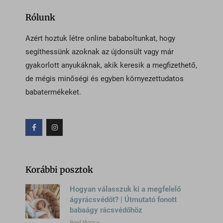
www.facebook.com
connect.facebook.net
pys_utm_campaign
Rólunk
_icartCheckoutDiscountListObj
www.google.com
googleads.g.doubleclick.net
pys_utm_content
_iCartCustomProductdetails
www.youtube.com
pagead2.googlesyndication.com
Azért hoztuk létre online bababoltunkat, hogy
pys_utm_medium
_iCartFreeProduct
segíthessünk azoknak az újdonsült vagy már
www.googleadservices.com
pys_utm_source
gyakorlott anyukáknak, akik keresik a megfizethető,
_iCartFreeProductQty
pys_utm_term
de mégis minőségi és egyben környezettudatos
_iCartFullCartFreeShipping
pysAddToCartFragmentId
babatermékeket.
_iCartProgressBar
pysTrafficSource
_icartUpsellDiscount
sbjs_current
_iCartWidgetTimer
sbjs_current_add
_ICRCartTimer
sbjs_first
*_state
Korábbi posztok
sbjs_first_add
ba_sid*
Hogyan válasszuk ki a megfelelő
sbjs_migrations
ba_vid*
ágyrácsvédőt? | Útmutató fonott
sbjs_session
babaágy rácsvédőhöz
dl_lc_dismissed_notice
sbjs_udata
Read More »