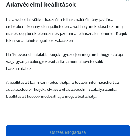
Adatvédelmi beállítások
rácsos kiságyban
mózeskosárban
Ez a weboldal sütiket használ a felhasználói élmény javítása
babaöbölben
érdekében. Néhány elengedhetetlen a webhely működéséhez, míg
pelenkázáskor
mások segítenek elemezni és javítani a felhasználói élményt. Kérjük,
etetéskor
tekintse át lehetőségeit, és válasszon.
szülői ágyba helyezve, hogy biztonságos fekhelyen
tudhassuk a babát
Ha 16 évesnél fiatalabb, kérjük, győződjön meg arról, hogy szülője
utazások alkalmával
vagy gyámja beleegyezését adta, a nem alapvető sütik
játszószőnyegként használva a földön lévő játéknál
használatához.
A beállításait bármikor módosíthatja, a további információkért az
Milyen babafészkeket találsz nálunk?
adatkezelésről, kérjük, olvassa el adatvédelmi szabályzatunkat.
Beállításait később módosíthatja megváltoztathatja.
Minőségi ÖKO-tex anyagból készült, anti-allergén töltelékkel
ellátott babafészkeket találsz nálunk, melyek 30 fokon
Ne feledje, hogy ha bizonyos típusú sütik, vagy szolgáltatások
mosógépben is moshatóak.
letiltása mellett dönt, az befolyásolhatja a webhely által nyújtott
élményét és az általunk kínált szolgáltatásokat.
Összes elfogadása
fodros babafészkek, bővíthető lábrésszel