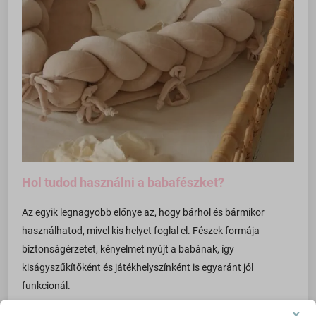
Hol tudod használni a babafészket?
Az egyik legnagyobb előnye az, hogy bárhol és bármikor
használhatod, mivel kis helyet foglal el. Fészek formája
biztonságérzetet, kényelmet nyújt a babának, így
kiságyszűkítőként és játékhelyszínként is egyaránt jól
funkcionál.
×