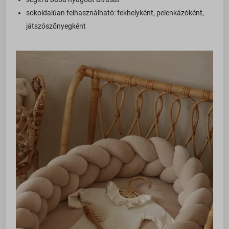
sokoldalúan felhasználható: fekhelyként, pelenkázóként,
játszószőnyegként