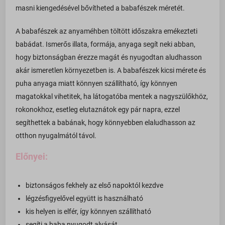
masni kiengedésével bővítheted a babafészek méretét.
A babafészek az anyaméhben töltött időszakra emékezteti
babádat. Ismerős illata, formája, anyaga segít neki abban,
hogy biztonságban érezze magát és nyugodtan aludhasson
akár ismeretlen környezetben is. A babafészek kicsi mérete és
puha anyaga miatt könnyen szállítható, így könnyen
magatokkal vihetitek, ha látogatóba mentek a nagyszülőkhöz,
rokonokhoz, esetleg elutaznátok egy pár napra, ezzel
segíthettek a babának, hogy könnyebben elaludhasson az
otthon nyugalmától távol.
Előnyei:
biztonságos fekhely az első napoktól kezdve
légzésfigyelővel együtt is használható
kis helyen is elfér, így könnyen szállítható
segíti a baba nyugodt alvását