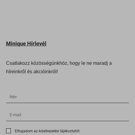
i.ytimg.com
ipapi.co
jfapiprod.optimonk.com
onsite.optimonk.com
Minique Hírlevél
static.xx.fbcdn.net
web.facebook.com
Csatlakozz közösségünkhöz, hogy le ne maradj a
www.google.at
híreinkről és akcióinkról!
www.google.co.uk
www.google.cz
www.google.de
www.google.hu
www.google.ro
www.google.si
Elfogadom az Adatkezelési tájékoztatót