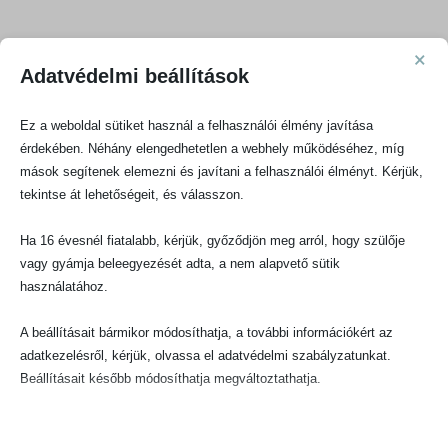
Hogyan tudok pontokat beváltani?
×
Adatvédelmi beállítások
Ha a rendelés során nem használsz fel kupont, akkor kosaradban
lehetőséged van megadni, hogy a Minique Klub pontjaidból szeretnél
Ez a weboldal sütiket használ a felhasználói élmény javítása
e valamennyit beváltani.
érdekében. Néhány elengedhetetlen a webhely működéséhez, míg
mások segítenek elemezni és javítani a felhasználói élményt. Kérjük,
Beváltás során 1 pont összesen 1 forintot ér. Egy rendelés során
tekintse át lehetőségeit, és válasszon.
maximum 5000 forintnak megfelelő pontot lehet beváltani.
Ha 16 évesnél fiatalabb, kérjük, győződjön meg arról, hogy szülője
vagy gyámja beleegyezését adta, a nem alapvető sütik
Hol találom a pontjaim?
használatához.
Az összegyűjtött pontjaid és egyenlegváltozásod a fiókodban tudod
A beállításait bármikor módosíthatja, a további információkért az
követni a „
Minique Klub
” menüben. Ehhez be kell jelentkezned az
adatkezelésről, kérjük, olvassa el adatvédelmi szabályzatunkat.
oldalon.
Beállításait később módosíthatja megváltoztathatja.
Meddig használhatom fel a pontokat?
Ne feledje, hogy ha bizonyos típusú sütik, vagy szolgáltatások
letiltása mellett dönt, az befolyásolhatja a webhely által nyújtott