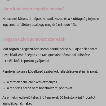
Jár e kötelezettséggel a tagság?
Nincsenek kötelezettségek. A csatlakozás és a klubtagság teljesen
ingyenes, a feltétele csak egy meglévő minique fiók.
Hogyan tudok pontokat szerezni?
Már rögtön a regisztráció során adunk neked 500 ajándék pontot.
Ezen kívül lehetőséged van Minique vásárlásaiddal különféle
termékekből is pontot gyűjtened.
Rendelés során a következő szabályok teljesülése esetén jár pont:
a termék nem lehet kedvezményes
a rendelés során nem használsz fel pontokat
Az ennek megfelelő teljes árú termékek 50 forintonként 1 pontot
ajándékoznak neked.