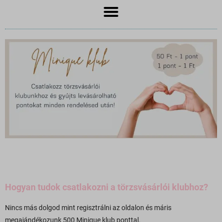
Hogyan tudok csatlakozni a törzsvásárlói klubhoz?
Nincs más dolgod mint regisztrálni az oldalon és máris
megajándékozunk 500 Minique klub ponttal.