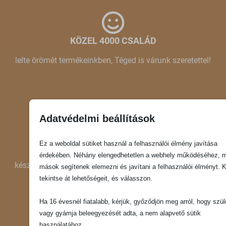
KÖZEL 4000 CSALÁD
lelte örömét termékeinkben, Téged is várunk szeretettel!
Adatvédelmi beállítások
GYORS KISZÁLLÍTÁS
Ez a weboldal sütiket használ a felhasználói élmény javítása
érdekében. Néhány elengedhetetlen a webhely működéséhez, 
készleten lévő termékeink akár másnap Nálad lehetnek!
mások segítenek elemezni és javítani a felhasználói élményt. K
tekintse át lehetőségeit, és válasszon.
Ha 16 évesnél fiatalabb, kérjük, győződjön meg arról, hogy szül
vagy gyámja beleegyezését adta, a nem alapvető sütik
használatához.