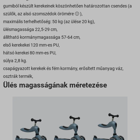
gumiból készült kerekeinek köszönhetően határozottan csendes (a
szülők, az alsó szomszédok örömére 🙂 ),
maximális terhelhetőség: 50 kg (az ülése 20 kg),
ülésmagassága 22,5-29 cm,
állítható kormánymagassága 57-64 cm,
első kerekekei 120 mm-es PU,
hátsó kerekei 80 mm-es PU,
súlya 2,8 kg.
csapágyazott kerekek és fém kormány, erősített műanyag váz,
osztrák termék,
Ülés magasságának méretezése