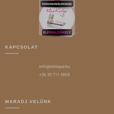
www.google.co.uk
www.google.cz
www.google.de
www.google.hu
www.google.ro
KAPCSOLAT
www.google.si
www.google.sk
info@minique.hu
www.gstatic.com
+36 30 711 0804
MARADJ VELÜNK