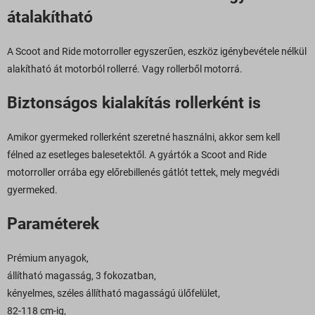
átalakítható
A Scoot and Ride motorroller egyszerűen, eszköz igénybevétele nélkül
alakítható át motorból rollerré. Vagy rollerből motorrá.
Biztonságos kialakítás rollerként is
Amikor gyermeked rollerként szeretné használni, akkor sem kell
félned az esetleges balesetektől. A gyártók a Scoot and Ride
motorroller orrába egy előrebillenés gátlót tettek, mely megvédi
gyermeked.
Paraméterek
Prémium anyagok,
állítható magasság, 3 fokozatban,
kényelmes, széles állítható magasságú ülőfelület,
82-118 cm-ig,