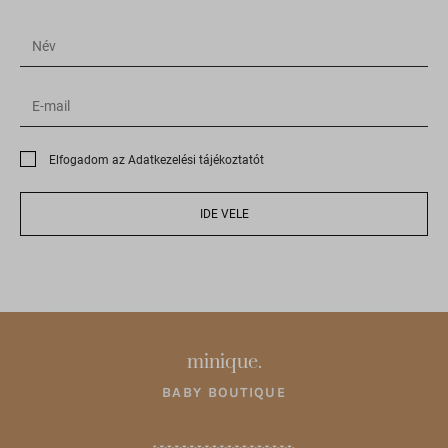
bun.identixweb.com
cdn-account.optimonk.com
cdn-asset.optimonk.com
cdn-limit.optimonk.com
filtering.adblock360.com
Elfogadom az Adatkezelési tájékoztatót
front.optimonk.com
gs-cdn.optimonk.com
IDE VELE
i.ytimg.com
ipapi.co
jfapiprod.optimonk.com
onsite.optimonk.com
minique.
static.xx.fbcdn.net
BABY BOUTIQUE
web.facebook.com
www.google.at