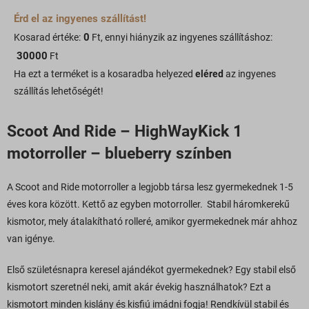
Érd el az ingyenes szállítást!
0
Kosarad értéke:
Ft, ennyi hiányzik az ingyenes szállításhoz:
30000
Ft
Ha ezt a terméket is a kosaradba helyezed
eléred
az ingyenes
szállítás lehetőségét!
Scoot And Ride – HighWayKick 1
motorroller – blueberry színben
A Scoot and Ride motorroller a legjobb társa lesz gyermekednek 1-5
éves kora között. Kettő az egyben motorroller. Stabil háromkerekű
kismotor, mely átalakítható rolleré, amikor gyermekednek már ahhoz
van igénye.
Első születésnapra keresel ajándékot gyermekednek? Egy stabil első
kismotort szeretnél neki, amit akár évekig használhatok? Ezt a
kismotort minden kislány és kisfiú imádni fogja! Rendkívül stabil és