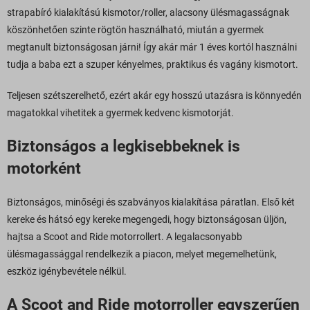
strapabíró kialakítású kismotor/roller, alacsony ülésmagasságnak
köszönhetően szinte rögtön használható, miután a gyermek
megtanult biztonságosan járni! Így akár már 1 éves kortól használni
tudja a baba ezt a szuper kényelmes, praktikus és vagány kismotort.
Teljesen szétszerelhető, ezért akár egy hosszú utazásra is könnyedén
magatokkal vihetitek a gyermek kedvenc kismotorját.
Biztonságos a legkisebbeknek is
motorként
Biztonságos, minőségi és szabványos kialakítása páratlan. Első két
kereke és hátsó egy kereke megengedi, hogy biztonságosan üljön,
hajtsa a Scoot and Ride motorrollert. A legalacsonyabb
ülésmagassággal rendelkezik a piacon, melyet megemelhetünk,
eszköz igénybevétele nélkül.
A Scoot and Ride motorroller egyszerűen