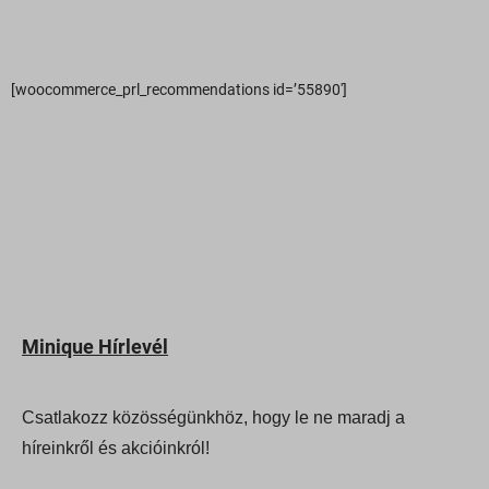
_icartUpsellDiscount
sbjs_current
_iCartWidgetTimer
sbjs_current_add
_ICRCartTimer
[woocommerce_prl_recommendations id=’55890′]
sbjs_first
*_state
sbjs_first_add
ba_sid*
sbjs_migrations
ba_vid*
sbjs_session
dl_lc_dismissed_notice
sbjs_udata
gridcookie
pixel.barion.com
optiMonkViewedProducts
region1.google-analytics.com
pys_woo_purchase_order_id_ga
Minique Hírlevél
www.google-analytics.com
wc_*
www.googletagmanager.com
accounts.google.com
Csatlakozz közösségünkhöz, hogy le ne maradj a
admin.fogyasztobarat.hu
híreinkről és akcióinkról!
bu.identixweb.com