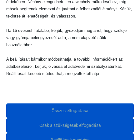
érdekében. Néhány elengedhetetlen a webhely működéséhez, míg
mások segítenek elemezni és javítani a felhasználói élményt. Kérjük,
tekintse át lehetőségeit, és válasszon.
Ha 16 évesnél fiatalabb, kérjük, győződjön meg arról, hogy szülője
vagy gyámja beleegyezését adta, a nem alapvető sütik
használatához.
A beállításait bármikor módosíthatja, a további információkért az
adatkezelésről, kérjük, olvassa el adatvédelmi szabályzatunkat.
Beállításait később módosíthatja megváltoztathatja.
Ne feledje, hogy ha bizonyos típusú sütik, vagy szolgáltatások
Járművek
(34)
letiltása mellett dönt, az befolyásolhatja a webhely által nyújtott
élményét és az általunk kínált szolgáltatásokat.
Összes elfogadása
Alapvető
Csak a szükségesek elfogadása
Az alapvető sütik és szolgáltatások biztosítják az oldal megfelelő
Minique Hírlevél
működéséhez. Ezek a sütik és szolgáltatások a GDPR szerint nem