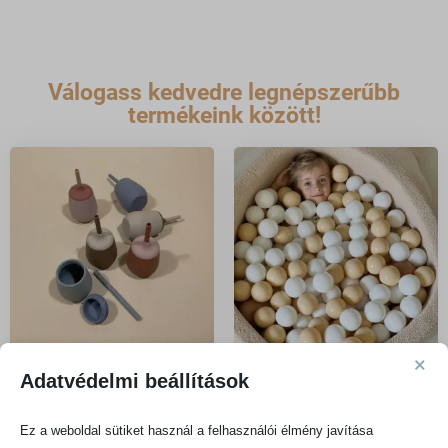
Válogass kedvedre legnépszerűbb
termékeink között!
×
Adatvédelmi beállítások
Szívószálas kulacsok és
Labdamedence
(48)
poharak
Ez a weboldal sütiket használ a felhasználói élmény javítása