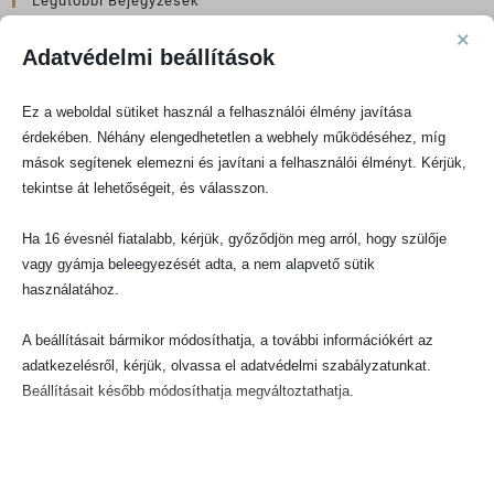
Legutóbbi Bejegyzések
×
Hogyan válasszuk ki a megfelelő ágyrácsvédőt? | Útmutató fonott babaágy
Adatvédelmi beállítások
rácsvédőhöz
Ez a weboldal sütiket használ a felhasználói élmény javítása
VIII. Anyák hangja: Hozzátáplálás 6 hónapos kortól | Mikor kezdjük, mit
érdekében. Néhány elengedhetetlen a webhely működéséhez, míg
adjunk és hogyan kerüljük el a fulladásveszélyt?
mások segítenek elemezni és javítani a felhasználói élményt. Kérjük,
VII. Anyák hangja: Egészséges étkezés ünnepek alatt: így állítsd be az
tekintse át lehetőségeit, és válasszon.
édességfogyasztás határait kisgyermekeknél – Szakértői útmutató
szülőknek
Ha 16 évesnél fiatalabb, kérjük, győződjön meg arról, hogy szülője
vagy gyámja beleegyezését adta, a nem alapvető sütik
Montessori módszer otthon – természetes játékok és a tudatos fejlődés
használatához.
támogatása
VI. Anyák hangja: Kizárólagos anyatej fejés – amikor az anyatejes táplálás
A beállításait bármikor módosíthatja, a további információkért az
másképp valósul meg
adatkezelésről, kérjük, olvassa el adatvédelmi szabályzatunkat.
Beállításait később módosíthatja megváltoztathatja.
Legutóbbi Hozzászólások
Ne feledje, hogy ha bizonyos típusú sütik, vagy szolgáltatások
letiltása mellett dönt, az befolyásolhatja a webhely által nyújtott
Vásárló
-
VI. Anyák hangja: Kizárólagos anyatej fejés – amikor az anyatejes
élményét és az általunk kínált szolgáltatásokat.